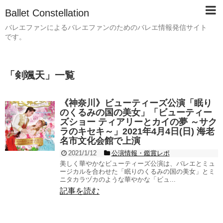
Ballet Constellation
バレエファンによるバレエファンのためのバレエ情報発信サイト
です。
「
剣颯天
」
一覧
《神奈川》ビューティーズ公演「眠り
のくるみの国の美女」「ビューティー
ズショー ティアリーとカイの夢 ～サク
ラのキセキ～」2021年4月4日(日) 海老
名市文化会館で上演
2021/1/12
公演情報・鑑賞レポ
美しく華やかなビューティーズ公演は、バレエとミュ
ージカルを合わせた「眠りのくるみの国の美女」とミ
ニタカラヅカのような華やかな「ビュ...
記事を読む