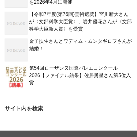
を2026年4月に開催
【令和7年度(第76回)芸術選奨】宮川新大さん
が〈文部科学大臣賞〉、岩井優花さんが〈文部
科学大臣新人賞〉を受賞
金子扶生さんとワディム・ムンタギロフさんが
結婚！
第54回ローザンヌ国際バレエコンクール
2026【ファイナル結果】佐居勇星さん第5位入
賞
サイト内を検索