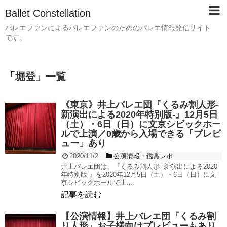
Ballet Constellation
バレエファンによるバレエファンのためのバレエ情報発信サイト
です。
「
堀登
」
一覧
《東京》井上バレエ団『くるみ割人形-
新演出による2020年特別版-』12月5日
（土）・6日（日）に文京シビックホー
ルで上演／0歳から入場できる「プレビ
ュー」あり
2020/11/2
公演情報・鑑賞レポ
井上バレエ団は、『くるみ割人形- 新演出による2020
年特別版-』を2020年12月5日（土）・6日（日）に文
京シビックホールで上...
記事を読む
【公演情報】井上バレエ団『くるみ割
り人形』お子様向けプレビューもあり