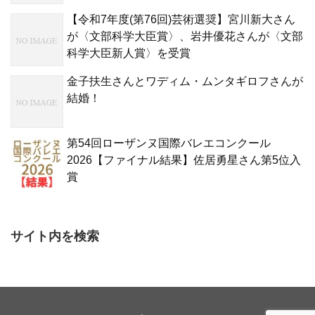
【令和7年度(第76回)芸術選奨】宮川新大さん
が〈文部科学大臣賞〉、岩井優花さんが〈文部
科学大臣新人賞〉を受賞
金子扶生さんとワディム・ムンタギロフさんが
結婚！
第54回ローザンヌ国際バレエコンクール
2026【ファイナル結果】佐居勇星さん第5位入
賞
サイト内を検索