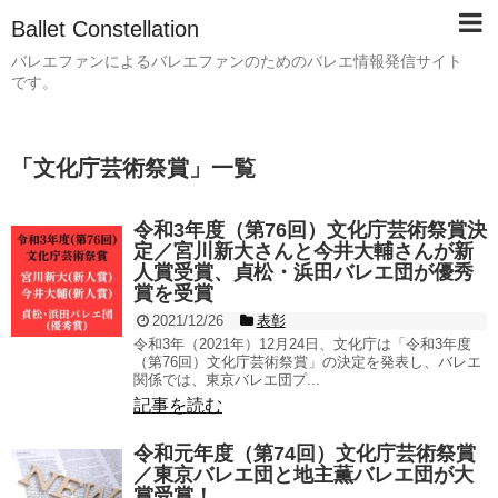
Ballet Constellation
バレエファンによるバレエファンのためのバレエ情報発信サイト
です。
「
文化庁芸術祭賞
」
一覧
令和3年度（第76回）文化庁芸術祭賞決
定／宮川新大さんと今井大輔さんが新
人賞受賞、貞松・浜田バレエ団が優秀
賞を受賞
2021/12/26
表彰
令和3年（2021年）12月24日、文化庁は「令和3年度
（第76回）文化庁芸術祭賞」の決定を発表し、バレエ
関係では、東京バレエ団プ...
記事を読む
令和元年度（第74回）文化庁芸術祭賞
／東京バレエ団と地主薫バレエ団が大
賞受賞！