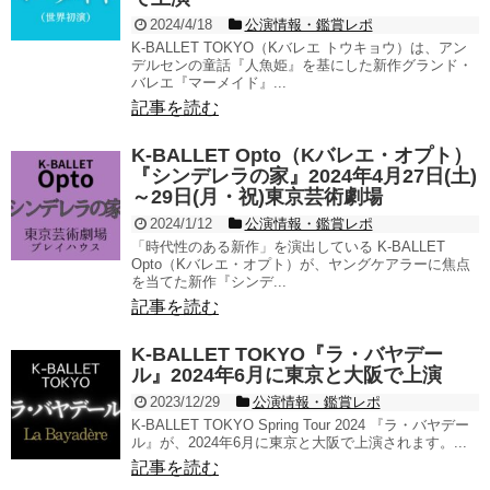
2024/4/18
公演情報・鑑賞レポ
K-BALLET TOKYO（Kバレエ トウキョウ）は、アン
デルセンの童話『人魚姫』を基にした新作グランド・
バレエ『マーメイド』...
記事を読む
K-BALLET Opto（Kバレエ・オプト）
『シンデレラの家』2024年4月27日(土)
～29日(月・祝)東京芸術劇場
2024/1/12
公演情報・鑑賞レポ
「時代性のある新作」を演出している K-BALLET
Opto（Kバレエ・オプト）が、ヤングケアラーに焦点
を当てた新作『シンデ...
記事を読む
K-BALLET TOKYO『ラ・バヤデー
ル』2024年6月に東京と大阪で上演
2023/12/29
公演情報・鑑賞レポ
K-BALLET TOKYO Spring Tour 2024 『ラ・バヤデー
ル』が、2024年6月に東京と大阪で上演されます。...
記事を読む