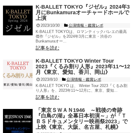
K-BALLET TOKYO『ジゼル』2024年3
月にBunkamuraオーチャードホールで
上演
2023/10/30
公演情報・鑑賞レポ
K-BALLET TOKYOは、ロマンティックバレエの最高
傑作『ジゼル』を2024年3月に東京・渋谷の
Bunkamuraオー...
記事を読む
K-BALLET TOKYO Winter Tour
2023『くるみ割り人形』2023年11〜12
月《東京、愛知、香川、岡山》
2023/8/10
公演情報・鑑賞レポ
K-BALLET TOKYO は、 Winter Tour 2023『くるみ割
り人形』を、2023年11〜12月に、東京、愛知...
記事を読む
「東京ＳＷＡＮ1946 ～戦後の奇跡
『白鳥の湖』全幕日本初演～」が「Ｔ
ＢＳドキュメンタリー映画祭2023」で
上映《東京、大阪、名古屋、札幌》