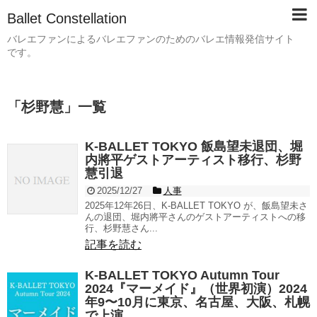
Ballet Constellation
バレエファンによるバレエファンのためのバレエ情報発信サイト
です。
「
杉野慧
」
一覧
K-BALLET TOKYO 飯島望未退団、堀
内將平ゲストアーティスト移行、杉野
慧引退
2025/12/27
人事
2025年12年26日、K-BALLET TOKYO が、飯島望未さ
んの退団、堀内將平さんのゲストアーティストへの移
行、杉野慧さん...
記事を読む
K-BALLET TOKYO Autumn Tour
2024『マーメイド』（世界初演）2024
年9〜10月に東京、名古屋、大阪、札幌
で上演