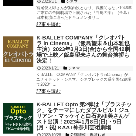
2023/3/1
シネマ
宮尾俊太郎さんが案内役となり、戦後間もない1946年
に東京の帝国劇場で上演された『白鳥の湖』（全幕）
日本初演に迫ったドキュメンタリ...
記事を読む
K-BALLET COMPANY「クレオパト
ラ in Cinema」（飯島望未＆山本雅也
主演）2023年3月3日(金)から全国42劇
場で上映／飯島望未さんの舞台挨拶も
決定！
2023/1/21
シネマ
K-BALLET COMPANY「クレオパトラinCinema」が、
ユナイテッド・シネマ、シネプレックス系全国42劇場
で2023年...
記事を読む
K-BALLET Opto 第2弾は「プラスチッ
ク」をテーマにしたダブルビル！ジュ
リアン・マッケイと白石あゆ美さんゲ
スト出演！2023年1月8日(日)・9日
(月・祝) KAAT神奈川芸術劇場
2022/10/28
公演情報・鑑賞レポ