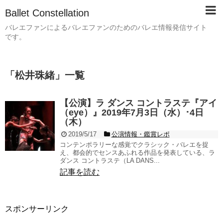
Ballet Constellation
バレエファンによるバレエファンのためのバレエ情報発信サイト
です。
「
松井珠緒
」
一覧
【公演】ラ ダンス コントラステ『アイ
（eye）』2019年7月3日（水）･4日
（木）
2019/5/17
公演情報・鑑賞レポ
コンテンポラリーな感覚でクラシック・バレエを捉
え、都会的でセンスあふれる作品を発表している、ラ
ダンス コントラステ（LA DANS...
記事を読む
スポンサーリンク