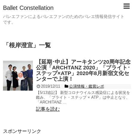
Ballet Constellation
バレエファンによるバレエファンのためのバレエ情報発信サイト
です。
「
根岸澄宜
」
一覧
【延期･中止】アーキタンツ20周年記念
公演「ARCHTANZ 2020」「ブライト･
ステップ×ATP」2020年8月新宿文化セ
ンターで上演！
2019/12/11
公演情報・鑑賞レポ
【5/13追記】 新型コロナウイルス感染症による状況を
鑑み、「ブライト・ステップ × ATP」は中止となり、
「ARCHITANZ ...
記事を読む
スポンサーリンク