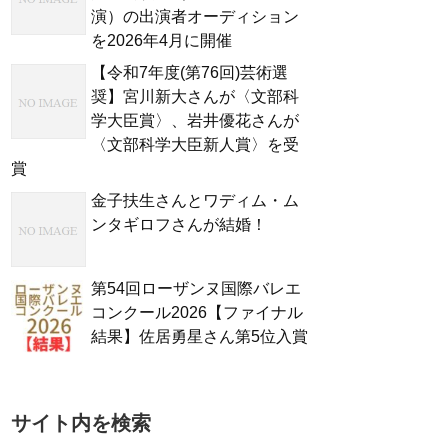
演）の出演者オーディション
を2026年4月に開催
【令和7年度(第76回)芸術選
奨】宮川新大さんが〈文部科
学大臣賞〉、岩井優花さんが
〈文部科学大臣新人賞〉を受
賞
金子扶生さんとワディム・ム
ンタギロフさんが結婚！
第54回ローザンヌ国際バレエ
コンクール2026【ファイナル
結果】佐居勇星さん第5位入賞
サイト内を検索