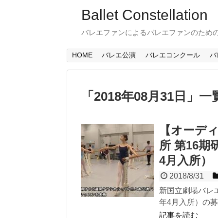
Ballet Constellation
バレエファンによるバレエファンのため
HOME
バレエ公演
バレエコンクール
バ
「
2018年08月31日
」
一
【オーデ
所 第16
4月入所）
2018/8/31
新国立劇場バレエ
年4月入所）の募
記事を読む