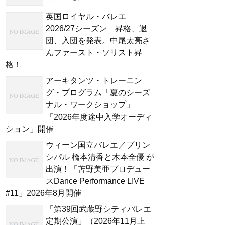
英国ロイヤル・バレエ
2026/27シーズン 昇格、退
団、入団を発表。中尾太亮さ
んファースト・ソリスト昇
格！
アーキタンツ・トレーニン
グ・プログラム「夏のシーズ
ナル・ワークショップ」
「2026年度途中入学オーディ
ション」開催
ウィーン国立バレエ／プリン
シパル 橋本清香と木本全優 が
出演！「苫野美亜プロデュー
スDance Performance LIVE
#11」2026年8月開催
「第39回武蔵野シティバレエ
定期公演」（2026年11月上