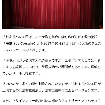
法村友井バレエ団は、エーゲ海を舞台に繰り広げられる愛の物語
『海賊（Le Corsaire）』
を2019年10月27日（日）に大阪のフェス
ティバルホールで上演します。
『海賊』はガラ公演で人気の演目ですが、全幕バレエとしては、あ
らすじを誤解していたり、登場人物の相関関係もあやふやに理解し
ていたり、少し複雑です。
そのためか、多くの版が制作されていますが、法村友井バレエ団が
上演するのは法村牧緒演出、法村圭緒振付によるバージョンです。
また、
マリインスキー劇場バレエ団から
ドミトリー・プィハチョフ