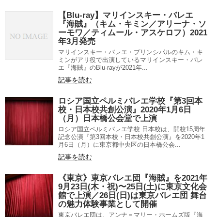
【Blu-ray】マリインスキー・バレエ
『海賊』（キム・キミン／アリーナ・ソ
ーモワ／ティムール・アスケロフ）2021
年3月発売
マリインスキー・バレエ・プリンシパルのキム・キ
ミンがアリ役で出演しているマリインスキー・バレ
エ『海賊』のBlu-rayが2021年...
記事を読む
ロシア国立ペルミバレエ学校『第3回本
校・日本校共創公演』2020年1月6日
（月）日本橋公会堂で上演
ロシア国立ペルミバレエ学校 日本校は、開校15周年
記念公演『第3回本校・日本校共創公演』を2020年1
月6日（月）に東京都中央区の日本橋公会...
記事を読む
《東京》東京バレエ団『海賊』を2021年
9月23日(木・祝)〜25日(土)に東京文化会
館で上演／26日(日)は東京バレエ団 舞台
の魅力体験事業として開催
東京バレエ団は、アンナ＝マリー・ホームズ版『海