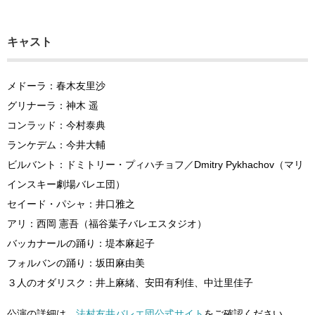
キャスト
メドーラ：春木友里沙
グリナーラ：神木 遥
コンラッド：今村泰典
ランケデム：今井大輔
ビルバント：ドミトリー・プィハチョフ／Dmitry Pykhachov（マリ
インスキー劇場バレエ団）
セイード・パシャ：井口雅之
アリ：西岡 憲吾（福谷葉子バレエスタジオ）
バッカナールの踊り：堤本麻起子
フォルバンの踊り：坂田麻由美
３人のオダリスク：井上麻緒、安田有利佳、中辻里佳子
公演の詳細は、
法村友井バレエ団公式サイト
をご確認ください。