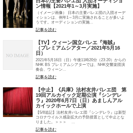
日本の主要バレエ団 入団オーディショ
ン情報【2021年1～3月実施】
（イメージ画像） 日本の主要バレエ団の入団オーデ
ィションは、例年1～3月に実施されることが多いよ
うです。オーディションの実施...
記事を読む
【TV】ウィーン国立バレエ『海賊』
（プレミアムシアター／2021年5月16
日）
2021年5月16日（日）午後11時20分（23:20）からの
NHK BS プレミアムシアターでは、NHK交響楽団演
奏会、ウィーン...
記事を読む
【中止】《兵庫》法村友井バレエ団 第
19回アルカイック定期公演『シンデレ
ラ』2020年6月7日（日）あましんアル
カイックホールで上演
【5/8追記】法村友井バレエ団『シンデレラ』は新型
コロナウイルス感染拡大の予防措置として中止とな
りました。＞＞＞ ...
記事を読む