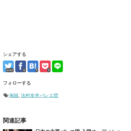
シェアする
error
0
0
フォローする
海賊
,
法村友井バレエ団
関連記事