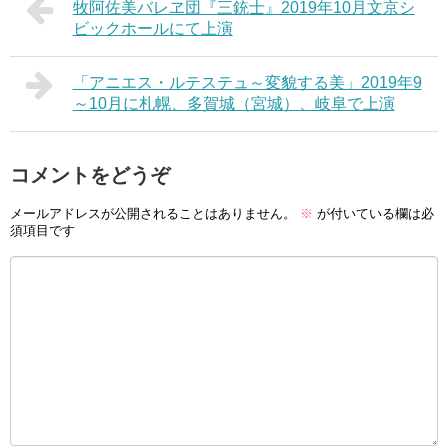
牧阿佐美バレヱ団『三銃士』2019年10月文京シ
ビックホールにて上演
「アニエス・ルテステュ～変貌する美」2019年9
～10月に札幌、多賀城（宮城）、岐阜で上演
コメントをどうぞ
メールアドレスが公開されることはありません。
※
が付いている欄は必
須項目です