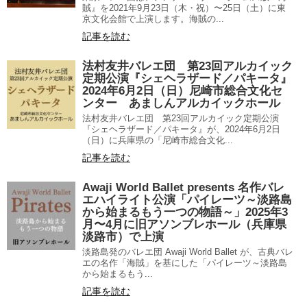
賊』を2021年9月23日（木・祝）〜25日（土）に東
京文化会館で上演します。海賊の...
記事を読む
法村友井バレエ団 第23回アルカイック
定期公演『シェヘラザード／パキータ』
2024年6月2日（日）尼崎市総合文化セ
ンター あましんアルカイックホール
法村友井バレエ団 第23回アルカイック定期公演
『シェヘラザード／パキータ』が、2024年6月2日
（日）に兵庫県の「尼崎市総合文化...
記事を読む
Awaji World Ballet presents 名作バレ
エハイライト公演「パイレーツ～淡路島
から始まるもう一つの物語～」2025年3
月〜4月に旧アソンブレホール（兵庫県
淡路市）で上演
淡路島発のバレエ団 Awaji World Ballet が、古典バレ
エの名作「海賊」を基にした「パイレーツ～淡路島
から始まるもう...
記事を読む