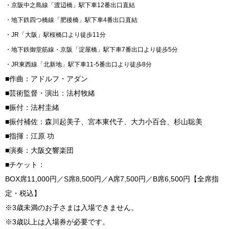
・京阪中之島線「渡辺橋」駅下車12番出口直結
・地下鉄四つ橋線「肥後橋」駅下車4番出口直結
・JR「大阪」駅桜橋口より徒歩11分
・地下鉄御堂筋線・京阪「淀屋橋」駅下車7番出口より徒歩5分
・JR東西線「北新地」駅下車11-5番出口より徒歩8分
■作曲：アドルフ・アダン
■芸術監督・演出：法村牧緒
■振付：法村圭緒
■振付補佐：森川起美子、宮本東代子、大力小百合、杉山聡美
■指揮：江原 功
■演奏：大阪交響楽団
■チケット：
BOX席11,000円／S席8,500円／A席7,500円／B席6,500円【全席指
定・税込】
※3歳未満のお子さまは入場できません。
※3歳以上は入場券が必要です。