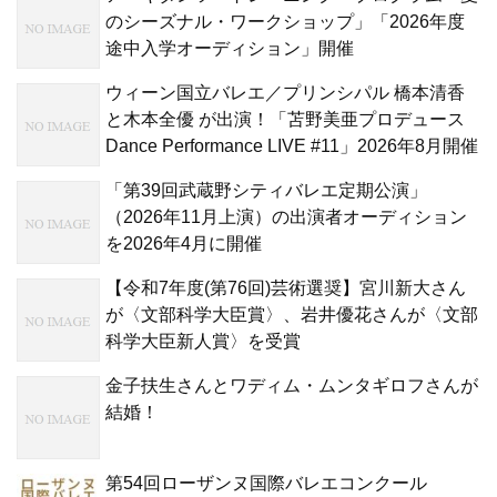
のシーズナル・ワークショップ」「2026年度
途中入学オーディション」開催
ウィーン国立バレエ／プリンシパル 橋本清香
と木本全優 が出演！「苫野美亜プロデュース
Dance Performance LIVE #11」2026年8月開催
「第39回武蔵野シティバレエ定期公演」
（2026年11月上演）の出演者オーディション
を2026年4月に開催
【令和7年度(第76回)芸術選奨】宮川新大さん
が〈文部科学大臣賞〉、岩井優花さんが〈文部
科学大臣新人賞〉を受賞
金子扶生さんとワディム・ムンタギロフさんが
結婚！
第54回ローザンヌ国際バレエコンクール