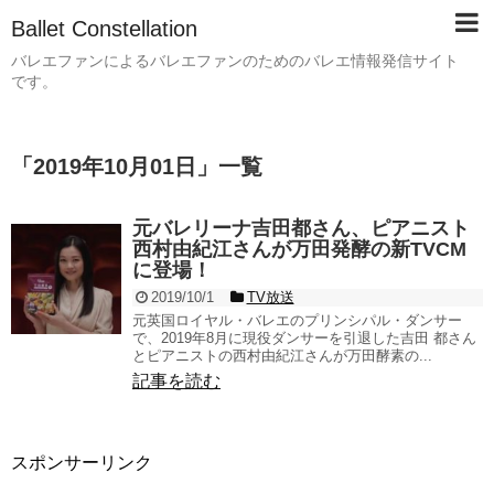
Ballet Constellation
バレエファンによるバレエファンのためのバレエ情報発信サイト
です。
「
2019年10月01日
」
一覧
元バレリーナ吉田都さん、ピアニスト
西村由紀江さんが万田発酵の新TVCM
に登場！
2019/10/1
TV放送
元英国ロイヤル・バレエのプリンシパル・ダンサー
で、2019年8月に現役ダンサーを引退した吉田 都さん
とピアニストの西村由紀江さんが万田酵素の...
記事を読む
スポンサーリンク