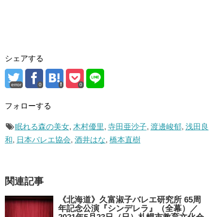
シェアする
error
0
0
フォローする
眠れる森の美女
,
木村優里
,
寺田亜沙子
,
渡邊峻郁
,
浅田良
和
,
日本バレエ協会
,
酒井はな
,
橋本直樹
関連記事
《北海道》久富淑子バレエ研究所 65周
年記念公演『シンデレラ』（全幕）／