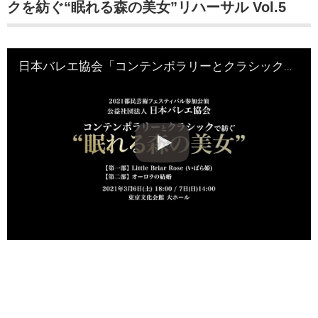
クを紡ぐ“眠れる森の美女”リハーサル Vol.5
日本バレエ協会「コンテンポラリーとクラシックを紡ぐ“眠れる森の美女”リハーサル Vol.5