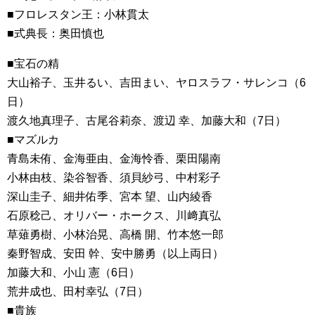
■フロレスタン王：小林貫太
■式典長：奥田慎也
■宝石の精
大山裕子、玉井るい、吉田まい、ヤロスラフ・サレンコ（6
日）
渡久地真理子、古尾谷莉奈、渡辺 幸、加藤大和（7日）
■マズルカ
青島未侑、金海亜由、金海怜香、栗田陽南
小林由枝、染谷智香、須貝紗弓、中村彩子
深山圭子、細井佑季、宮本 望、山内綾香
石原稔己、オリバー・ホークス、川﨑真弘
草薙勇樹、小林治晃、高橋 開、竹本悠一郎
秦野智成、安田 幹、安中勝勇（以上両日）
加藤大和、小山 憲（6日）
荒井成也、田村幸弘（7日）
■貴族