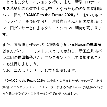
ーとともにクリエイションを行い、また、新型コロナウイ
ルス感染症の影響で上演は中止となったものの新国立劇場
バレエ団の
『DANCE to the Future 2020』
* においてもア
ドヴァイザーを務めており、遠藤康行さんと新国立劇場バ
レエ団ダンサーとによるクリエイションに期待が高まりま
す。
また、遠藤康行作品への出演機会も多い元Noismの
梶田留
以
さんがバレエ・ミストレスとして参加し、新国立劇場バ
レエ団の
原田舞子
さんがアシスタントとして参加すること
にも注目しましょう。
なお、二人はダンサーとしても出演します。
*『DANCE to the Future 2020』は中止となりましたが、その一部である
第3部＜コンポジション・プロジェクトによる作品＞のみは無観客で行な
った舞台をライブ・ストリーミングで配信されました。