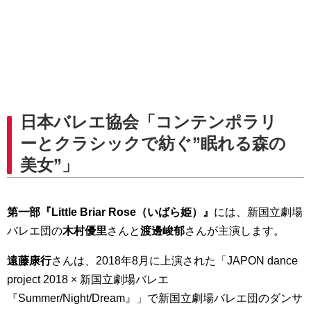
日本バレエ協会「コンテンポラリ
ーとクラシックで紡ぐ”眠れる森の
美女”」
第一部『Little Briar Rose（いばら姫）』
には、新国立劇場
バレエ団の
木村優里
さんと
渡邊峻郁
さんが主演します。
遠藤康行
さんは、2018年8月に上演された「JAPON dance
project 2018 × 新国立劇場バレエ
『Summer/Night/Dream』」で新国立劇場バレエ団のダンサ