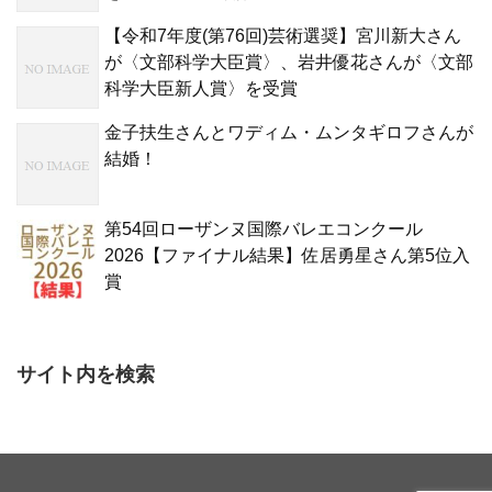
【令和7年度(第76回)芸術選奨】宮川新大さん
が〈文部科学大臣賞〉、岩井優花さんが〈文部
科学大臣新人賞〉を受賞
金子扶生さんとワディム・ムンタギロフさんが
結婚！
第54回ローザンヌ国際バレエコンクール
2026【ファイナル結果】佐居勇星さん第5位入
賞
サイト内を検索