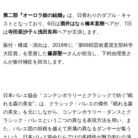
第二部『オーロラ姫の結婚』
は、日替わりのダブル・キャ
ストとなっており、6日は
酒井はな
＆
橋本直樹
ペアが、7日
は
寺田亜沙子
＆
浅田良和
ペアが主演します。
振付・構成・演出は、2019年に「第69回芸術選奨文部科学
大臣賞」を受賞した
篠原聖一
さんが担当し、下村由理恵さ
んが振付補佐を担当します。
日本バレエ協会「コンテンポラリーとクラシックで紡ぐ”眠
れる森の美女”」は、クラシック・バレエの傑作『眠れる森
の美女』を元にしながら、コンテンポラリー・ダンスとク
ラシック・バレエという二つの異なる表現方法を用い、ま
た、バレエ団の垣根を越えて所属の異なるダンサーが集う
という、日本バレエ協会ならではの多様性が魅力的な公演