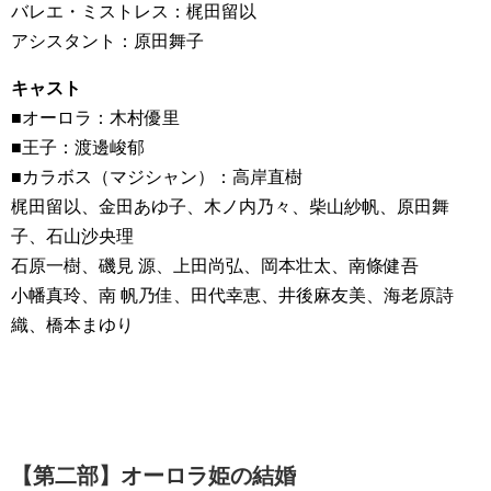
バレエ・ミストレス：梶田留以
アシスタント：原田舞子
キャスト
■オーロラ：木村優里
■王子：渡邊峻郁
■カラボス（マジシャン）：高岸直樹
梶田留以、金田あゆ子、木ノ内乃々、柴山紗帆、原田舞
子、石山沙央理
石原一樹、磯見 源、上田尚弘、岡本壮太、南條健吾
小幡真玲、南 帆乃佳、田代幸恵、井後麻友美、海老原詩
織、橋本まゆり
【第二部】オーロラ姫の結婚