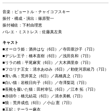
音楽：ピョートル・チャイコフスキー
振付・構成・演出：篠原聖一
振付補佐：下村由理恵
バレエ・ミストレス：佐藤真左美
キャスト
■オーロラ姫：酒井はな（6日）／寺田亜沙子（7日）
■デジレ王子：橋本直樹（6日）／浅田良和（7日）
■リラの精：平尾麻実（6日）／大木満里奈（7日）
■フロリナ王女：清水あゆみ（6日）／勅使河原綾乃（7日）
■青い鳥：荒井英之（6日）／高橋真之（7日）
■白い猫：岩根日向子（6日）／寺澤梨花（7日）
■長靴を履いた猫：田村幸弘（6日）／江本 拓（7日）
■赤頭巾：橋元結花（6日）／清水美帆（7日）
■狼：荒井成也（6日）／小山 憲（7日）
■王妃：テーラー麻衣