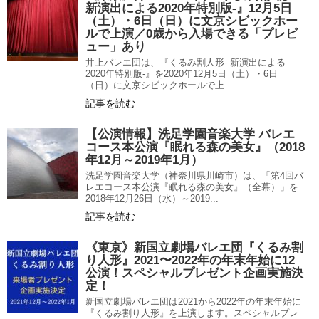
新演出による2020年特別版-』12月5日
（土）・6日（日）に文京シビックホー
ルで上演／0歳から入場できる「プレビ
ュー」あり
井上バレエ団は、『くるみ割人形- 新演出による
2020年特別版-』を2020年12月5日（土）・6日
（日）に文京シビックホールで上...
記事を読む
【公演情報】洗足学園音楽大学 バレエ
コース本公演『眠れる森の美女』（2018
年12月～2019年1月）
洗足学園音楽大学（神奈川県川崎市）は、「第4回バ
レエコース本公演『眠れる森の美女』（全幕）」を
2018年12月26日（水）～2019...
記事を読む
《東京》新国立劇場バレエ団『くるみ割
り人形』2021〜2022年の年末年始に12
公演！スペシャルプレゼント企画実施決
定！
新国立劇場バレエ団は2021から2022年の年末年始に
『くるみ割り人形』を上演します。スペシャルプレ