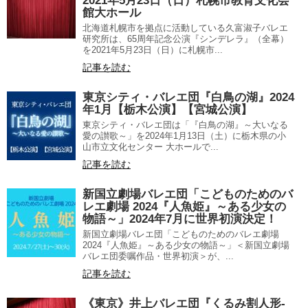
2021年5月23日（日）札幌市教育文化会
館大ホール
北海道札幌市を拠点に活動している久富淑子バレエ
研究所は、65周年記念公演『シンデレラ』（全幕）
を2021年5月23日（日）に札幌市...
記事を読む
東京シティ・バレエ団『白鳥の湖』2024
年1月【栃木公演】【宮城公演】
東京シティ・バレエ団は「『白鳥の湖』～大いなる
愛の讃歌～」を2024年1月13日（土）に栃木県の小
山市立文化センター 大ホールで...
記事を読む
新国立劇場バレエ団「こどものためのバ
レエ劇場 2024『人魚姫』～ある少女の
物語～」2024年7月に世界初演決定！
新国立劇場バレエ団「こどものためのバレエ劇場
2024『人魚姫』～ある少女の物語～」＜新国立劇場
バレエ団委嘱作品・世界初演＞が、...
記事を読む
《東京》井上バレエ団『くるみ割人形-