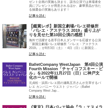
ゼント企画の実施も決まり、該当公演では来場者全
員にプレゼントが用意されるほか、豪華景品が当た
る抽選会の実施もあります！
記事を読む
【鑑賞レポ】新国立劇場バレエ研修所
「バレエ・アステラス 2019」盛り上が
りを見せた第10回公演の感想！
海外で活躍する若手日本人ダンサーを応援する公演
「新国立劇場バレエ研修所『バレエ・アステラス
2019』」が8月3日（土）・4日（日）に新国立...
記事を読む
BalletCompany WestJapan 第4回公演
Fourth Mission「チャイコフスキー・ビ
ル」を2022年11月27日（日）に神戸文
化ホールで開催
元貞松・浜田バレエ団の瀬島五月さんが主宰するバ
レエ カンパニー ウエスト ジャパン（Ballet
Company West Jap...
記事を読む
《東京》日本バレエ協会『ラ・エスメラ