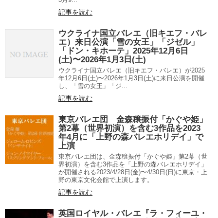
記事を読む
ウクライナ国立バレエ（旧キエフ・バレ
エ）来日公演「雪の女王」「ジゼル」
「ドン・キホーテ」2025年12月6日
(土)〜2026年1月3日(土)
ウクライナ国立バレエ（旧キエフ・バレエ）が2025
年12月6日(土)〜2026年1月3日(土)に来日公演を開催
し、「雪の女王」「ジ...
記事を読む
東京バレエ団 金森穣振付「かぐや姫」
第2幕（世界初演）を含む3作品を2023
年4月に「上野の森バレエホリデイ」で
上演
東京バレエ団は、金森穣振付「かぐや姫」第2幕（世
界初演）を含む3作品を「上野の森バレエホリデイ」
が開催される2023/4/28日(金)〜4/30日(日)に東京・上
野の東京文化会館で上演します。
記事を読む
英国ロイヤル・バレエ『ラ・フィーユ・