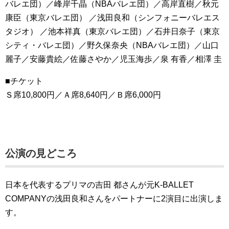
バレエ団）／峰岸千晶（NBAバレエ団）／高岸直樹／秋元
康臣（東京バレエ団） ／浅田良和（シンフォニーバレエス
タジオ） ／池本祥真（東京バレエ団）／石井日奈子（東京
シティ・バレエ団）／野久保奈央（NBAバレエ団）／山口
麗子／安藤貴絵／佐藤さやか／児玉海歩／泉 有香／相澤 圭
■チケット
Ｓ席10,800円／Ａ席8,640円／Ｂ席6,000円
公演の見どころ
日本を代表するプリマの吉田 都さんが元K-BALLET
COMPANYの浅田良和さんをパートナーに2演目に出演しま
す。