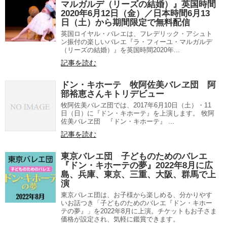
マルガルデ（リーズの結婚）』英国時間
2020年6月12日（金）／日本時間6月13
日（土）から期間限定で無料配信
英国ロイヤル・バレエは、フレデリック・アシュト
ン振付の楽しいバレエ『ラ・フィーユ・マルガルデ
（リーズの結婚）』を英国時間2020年...
記事を読む
ドン・キホーテ 牧阿佐美バレヱ団 阿
部裕恵さんキトリデビュー
牧阿佐美バレヱ団では、2017年6月10日（土）・11
日（日）に『ドン・キホーテ』を上演します。 牧阿
佐美バレヱ団 『ドン・キホーテ』 ...
記事を読む
東京バレエ団 子どものためのバレエ
『ドン・キホーテの夢』2022年8月に広
島、兵庫、東京、三重、大阪、群馬で上
演
東京バレエ団は、お子様から楽しめる、分かりやす
いお話つき「子どものためのバレエ『ドン・キホー
テの夢』」を2022年8月に上演。チケットもお子さま
価格が設定され、気軽に鑑賞できます。