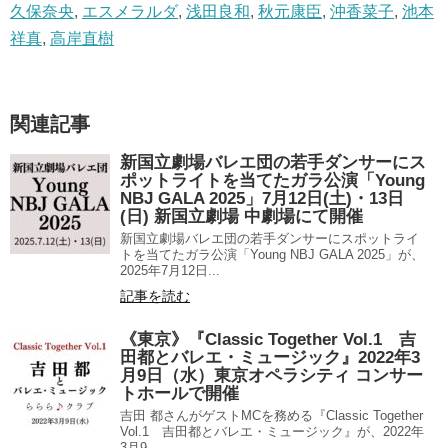
久保奈央
,
エスメラルダ
,
浅田良和
,
秋元康臣
,
沖香菜子
,
池本
祥真
,
高岸直樹
関連記事
新国立劇場バレエ団の若手ダンサーにス
ポットライトを当てたガラ公演「Young
NBJ GALA 2025」7月12日(土)・13日
(日) 新国立劇場 中劇場にて開催
新国立劇場バレエ団の若手ダンサーにスポットライ
トを当てたガラ公演「Young NBJ GALA 2025」が、
2025年7月12日...
記事を読む
《東京》『Classic Together Vol.1 吉
田都とバレエ・ミュージック』2022年3
月9日（水）東京オペラシティ コンサー
トホールで開催
吉田 都さんがゲストMCを務める『Classic Together
Vol.1 吉田都とバレエ・ミュージック』が、2022年
3月9...