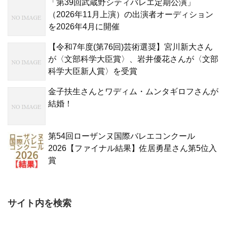
「第39回武蔵野シティバレエ定期公演」
（2026年11月上演）の出演者オーディション
を2026年4月に開催
【令和7年度(第76回)芸術選奨】宮川新大さん
が〈文部科学大臣賞〉、岩井優花さんが〈文部
科学大臣新人賞〉を受賞
金子扶生さんとワディム・ムンタギロフさんが
結婚！
第54回ローザンヌ国際バレエコンクール
2026【ファイナル結果】佐居勇星さん第5位入
賞
サイト内を検索