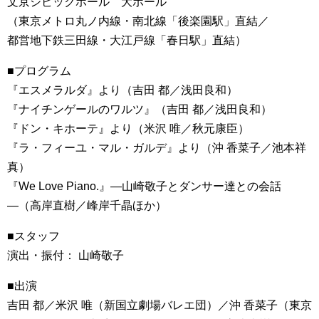
文京シビックホール 大ホール
（東京メトロ丸ノ内線・南北線「後楽園駅」直結／
都営地下鉄三田線・大江戸線「春日駅」直結）
■プログラム
『エスメラルダ』より（吉田 都／浅田良和）
『ナイチンゲールのワルツ』（吉田 都／浅田良和）
『ドン・キホーテ』より（米沢 唯／秋元康臣）
『ラ・フィーユ・マル・ガルデ』より（沖 香菜子／池本祥
真）
『We Love Piano.』―山崎敬子とダンサー達との会話
―（高岸直樹／峰岸千晶ほか）
■スタッフ
演出・振付： 山崎敬子
■出演
吉田 都／米沢 唯（新国立劇場バレエ団）／沖 香菜子（東京