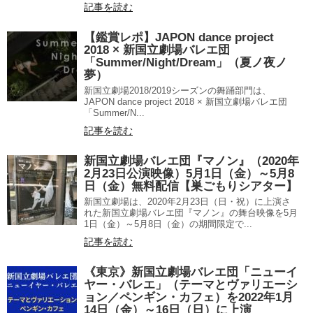
記事を読む
【鑑賞レポ】JAPON dance project
2018 × 新国立劇場バレエ団
「Summer/Night/Dream」（夏ノ夜ノ
夢）
新国立劇場2018/2019シーズンの舞踊部門は、
JAPON dance project 2018 × 新国立劇場バレエ団
「Summer/N...
記事を読む
新国立劇場バレエ団『マノン』（2020年
2月23日公演映像）5月1日（金）～5月8
日（金）無料配信【巣ごもりシアター】
新国立劇場は、2020年2月23日（日・祝）に上演さ
れた新国立劇場バレエ団『マノン』の舞台映像を5月
1日（金）～5月8日（金）の期間限定で...
記事を読む
《東京》新国立劇場バレエ団「ニューイ
ヤー・バレエ」（テーマとヴァリエーシ
ョン／ペンギン・カフェ）を2022年1月
14日（金）～16日（日）に上演