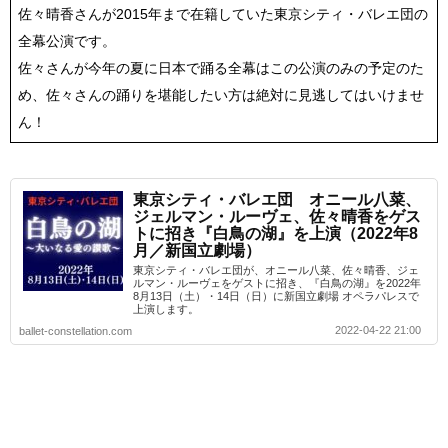
佐々晴香さんが2015年まで在籍していた東京シティ・バレエ団の
全幕公演です。
佐々さんが今年の夏に日本で踊る全幕はこの公演のみの予定のた
め、佐々さんの踊りを堪能したい方は絶対に見逃してはいけませ
ん！
東京シティ・バレエ団 オニール八菜、
ジェルマン・ルーヴェ、佐々晴香をゲス
トに招き『白鳥の湖』を上演（2022年8
月／新国立劇場）
東京シティ・バレエ団が、オニール八菜、佐々晴香、ジェ
ルマン・ルーヴェをゲストに招き、『白鳥の湖』を2022年
8月13日（土）・14日（日）に新国立劇場 オペラパレスで
上演します。
2022-04-22 21:00
ballet-constellation.com