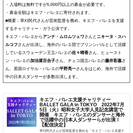
・入場料は無料ですが5,000円以上の募金が必要です。
・募金全額はキエフ・バレエに寄付されます。
■概要：草刈民代さんが芸術監督を務め、キエフ・バレエを支援
するチャリティー・ガラ公演です。
キエフ・バレエから
アンナ・ムロムツェワ
さんと
ニキータ・スハ
ルコフ
さんが出演し、海外のバレエ団でプリンシパルとして活躍
しているスウェーデン王立バレエの
佐々晴香
さん、ヒュースト
ン・バレエの
加治屋百合子
さん、チェコ国立バレエの
藤井彩嘉
さ
ん、英国ロイヤル・バレエの
平野亮一
さんをはじめ、海外で活躍
中の日本人ダンサーが多数出演します。
キエフ・バレエ支援チャリティー
BALLET GALA in TOKYO 2022年7月
5日（火）昭和女子大学人見記念講堂で
開催 キエフ・バレエのダンサーと海外
で活躍中の日本人ダンサーらが出演！
【配信決定】
草刈民代さんが芸術監督を務める「キエフ・バレエ支援チ