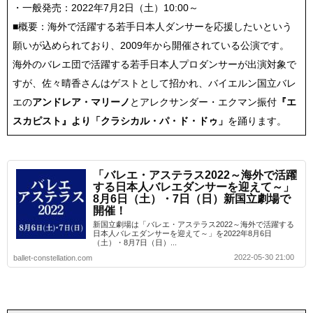
・一般発売：2022年7月2日（土）10:00～
■概要：海外で活躍する若手日本人ダンサーを応援したいという
願いが込められており、2009年から開催されている公演です。
海外のバレエ団で活躍する若手日本人プロダンサーが出演対象で
すが、佐々晴香さんはゲストとして招かれ、バイエルン国立バレ
エの
アンドレア・マリーノ
とアレクサンダー・エクマン振付
『エ
スカピスト』より「クラシカル・パ・ド・ドゥ」
を踊ります。
「バレエ・アステラス2022～海外で活躍
する日本人バレエダンサーを迎えて～」
8月6日（土）・7日（日）新国立劇場で
開催！
新国立劇場は「バレエ・アステラス2022～海外で活躍する
日本人バレエダンサーを迎えて～」を2022年8月6日
（土）・8月7日（日）...
2022-05-30 21:00
ballet-constellation.com