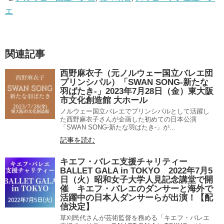
エ
関連記事
西野麻衣子（元ノルウェー国立バレエ団
プリンシパル）「SWAN SONG-新たな
羽ばたき-」2023年7月28日（金）東大阪
市文化創造館 大ホール
ノルウェー国立バレエでプリンシパルとして活躍し
た西野麻衣子さんが企画した初めての日本公演
「SWAN SONG-新たな羽ばたき-」が...
記事を読む
キエフ・バレエ支援チャリティー
BALLET GALA in TOKYO 2022年7月5
日（火）昭和女子大学人見記念講堂で開
催 キエフ・バレエのダンサーと海外で
活躍中の日本人ダンサーらが出演！【配
信決定】
草刈民代さんが芸術監督を務める「キエフ・バレエ