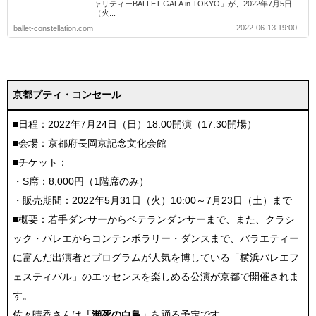
ャリティーBALLET GALA in TOKYO」が、2022年7月5日
（火...
2022-06-13 19:00
ballet-constellation.com
京都プティ・コンセール
■日程：2022年7月24日（日）18:00開演（17:30開場）
■会場：京都府長岡京記念文化会館
■チケット：
・S席：8,000円（1階席のみ）
・販売期間：2022年5月31日（火）10:00～7月23日（土）まで
■概要：若手ダンサーからベテランダンサーまで、また、クラシ
ック・バレエからコンテンポラリー・ダンスまで、バラエティー
に富んだ出演者とプログラムが人気を博している「横浜バレエフ
ェスティバル」のエッセンスを楽しめる公演が京都で開催されま
す。
佐々晴香さんは
「瀕死の白鳥」
を踊る予定です。