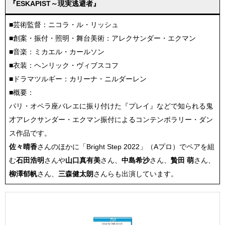
『ESKAPIST～現実逃避者』
■芸術監督：ニコラ・ル・リッシュ
■創案・振付・照明・舞台美術：アレクサンダー・エクマン
■音楽：ミカエル・カールソン
■衣装：ヘンリック・ヴィブスコフ
■ドラマツルギー：カリーナ・ニルダーレン
■概要：
パリ・オペラ座バレエに振り付けた『プレイ』などで知られる鬼
才アレクサンダー・エクマン振付によるコンテンポラリー・ダン
ス作品です。
佐々晴香
さんのほかに「Bright Step 2022」（Aプロ）でペアを組
む
石田浩明
さんや
山口真有美
さん、
中島希沙
さん、
贄田 萌
さん、
柳澤郁帆
さん、
三森健太朗
さんらも出演しています。