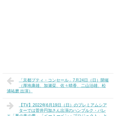
「京都プティ・コンセール」7月24日（日）開催
（厚地康雄、加瀬栞、佐々晴香、二山治雄、松
浦祐磨 出演）
【TV】2022年6月19日（日）のプレミアムシア
ターでは菅井円加さん出演のハンブルク・バレ
エ「夏の夜の夢」「ベートーベン・プロジェクト」 と