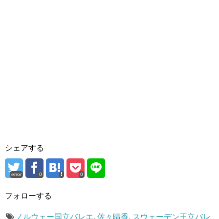
シェアする
error
0
0
フォローする
ノルウェー国立バレエ
,
佐々晴香
,
スウェーデン王立バレ