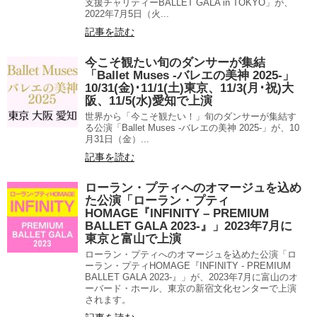
支援チャリティーBALLET GALA in TOKYO」が、
2022年7月5日（火...
記事を読む
今こそ観たい旬のダンサーが集結
「Ballet Muses -バレエの美神 2025-」
10/31(金)･11/1(土)東京、11/3(月･祝)大
阪、11/5(水)愛知で上演
世界から「今こそ観たい！」旬のダンサーが集結す
る公演「Ballet Muses -バレエの美神 2025-」が、10
月31日（金）...
記事を読む
ローラン・プティへのオマージュを込め
た公演「ローラン・プティ
HOMAGE『INFINITY – PREMIUM
BALLET GALA 2023-』」2023年7月に
東京と富山で上演
ローラン・プティへのオマージュを込めた公演「ロ
ーラン・プティHOMAGE『INFINITY - PREMIUM
BALLET GALA 2023-』」が、2023年7月に富山のオ
ーバード・ホール、東京の新宿文化センターで上演
されます。