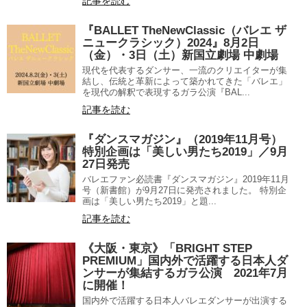
記事を読む
『BALLET TheNewClassic（バレエ ザ
ニュークラシック）2024』8月2日
（金）・3日（土）新国立劇場 中劇場
現代を代表するダンサー、一流のクリエイターが集
結し、伝統と革新によって築かれてきた「バレエ」
を現代の解釈で表現するガラ公演『BAL...
記事を読む
『ダンスマガジン』（2019年11月号）
特別企画は「美しい男たち2019」／9月
27日発売
バレエファン必読書『ダンスマガジン』2019年11月
号（新書館）が9月27日に発売されました。 特別企
画は「美しい男たち2019」と題...
記事を読む
《大阪・東京》「BRIGHT STEP
PREMIUM」国内外で活躍する日本人ダ
ンサーが集結するガラ公演 2021年7月
に開催！
国内外で活躍する日本人バレエダンサーが出演する