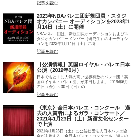
記事を読む
2023年NBAバレエ団新規団員・スタジ
オカンパニー オーディションを2023年1
月14日（土）に開催
NBAバレエ団は、新規団員オーディションおよびス
タジオカンパニーメンバー（研究生）のオーディシ
ョンを2023年1月14日（土）に埼...
記事を読む
【公演情報】英国ロイヤル・バレエ日本
公演（2019年6月）
日本でもとくに人気の高い世界有数のバレエ団「英
国ロイヤル・バレエ団」が来日します。 2019年6月
21日（金）～30日（日）の...
記事を読む
《東京》全日本バレエ・コンクール 過
去の入賞者によるガラ・コンサート／
2021年1月23日（土）新宿文化センター
で上演
2021年1月23日（土）に公益社団法人日本バレエ協
会が主催する「全日本バレエ・コンクール 過去の