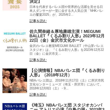
決定】
日本を代表するバレエ団や世界的な活躍を見せる日
本人ダンサーが一堂に会する大人気公演「NHKバレ
エの饗宴2025」が、2025年2...
記事を読む
佐久間奈緒＆厚地康雄主演！MEGUMI
BALLET『くるみ割り人形』2023年12月
22日（金）金沢市文化ホール
金沢のバレエ教室MEGUMI BALLET（中山芽バレエ
スタジオ）は、『くるみ割り人形』を2023年12月22
日（金）に金沢市文...
記事を読む
【公演情報】NBAバレエ団『くるみ割り
人形』（2018年12月）
NBAバレエ団は、2018年11月17日（土）に所沢市民
文化センターミューズ（埼玉・所沢市）において、
2018年12月8日（土）・9...
記事を読む
《埼玉》NBAバレエ団 スタジオカンパ
ニー アトリエ公演『白鳥の湖』2022年3