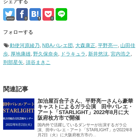
シェアする
error
0
0
フォローする
勅使河原綾乃
,
NBAバレエ団
,
大森康正
,
平野亮一
,
山田佳
歩
,
厚地康雄
,
野久保奈央
,
ドラキュラ
,
新井悠汰
,
宮内浩之
,
刑部星矢
,
須谷まきこ
関連記事
加治屋百合子さん、平野亮一さんら豪華
キャストによるガラ公演 田中バレエ・
アート「STARLIGHT」2022年8月に大
阪府枚方市で開催
国内外で活躍しているダンサーが出演するガラ公
演、田中バレエ・アート「STARLIGHT」が2022年8
月2日（火）に大阪府枚方市の...