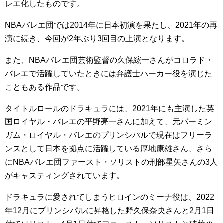
レエ化したものです。
NBAバレエ団では2014年に日本初演を果たし、2021年の再
演に続き、今回が2年ぶり3回目の上演となります。
また、NBAバレエ団芸術監督の久保綋一さんがコロラド・
バレエで活躍していたときには弁護士ハーカー役を演じた
こともある作品です。
タイトルロールのドラキュラには、2021年にも主演した英
国ロイヤル・バレエの平野亮一さんに加えて、元バーミン
ガム・ロイヤル・バレエのプリンシパルで現在はフリーラ
ンスとして日本を拠点に活躍している厚地康雄さん、さら
にNBAバレエ団ファースト・ソリストの刑部星矢さんの3人
がキャスティングされています。
ドラキュラに愛されてしまうヒロインのミーナ役は、2022
年12月にプリンシパルに昇格した野久保奈央さんと2月1日