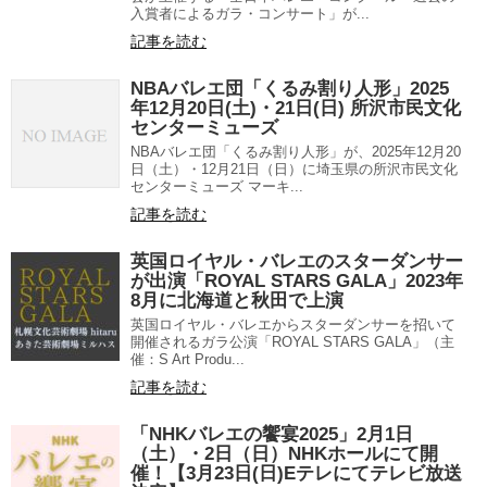
入賞者によるガラ・コンサート」が...
記事を読む
NBAバレエ団「くるみ割り人形」2025
年12月20日(土)・21日(日) 所沢市民文化
センターミューズ
NBAバレエ団「くるみ割り人形」が、2025年12月20
日（土）・12月21日（日）に埼玉県の所沢市民文化
センターミューズ マーキ...
記事を読む
英国ロイヤル・バレエのスターダンサー
が出演「ROYAL STARS GALA」2023年
8月に北海道と秋田で上演
英国ロイヤル・バレエからスターダンサーを招いて
開催されるガラ公演「ROYAL STARS GALA」（主
催：S Art Produ...
記事を読む
「NHKバレエの饗宴2025」2月1日
（土）・2日（日）NHKホールにて開
催！【3月23日(日)Eテレにてテレビ放送