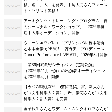
格、退団、入団を発表。中尾太亮さんファース
ト・ソリスト昇格！
アーキタンツ・トレーニング・プログラム「夏
のシーズナル・ワークショップ」「2026年度
途中入学オーディション」開催
ウィーン国立バレエ／プリンシパル 橋本清香
と木本全優 が出演！「苫野美亜プロデュース
Dance Performance LIVE #11」2026年8月開催
「第39回武蔵野シティバレエ定期公演」
（2026年11月上演）の出演者オーディション
を2026年4月に開催
【令和7年度(第76回)芸術選奨】宮川新大さん
が〈文部科学大臣賞〉、岩井優花さんが〈文部
科学大臣新人賞〉を受賞
金子扶生さんとワディム・ムンタギロフさんが