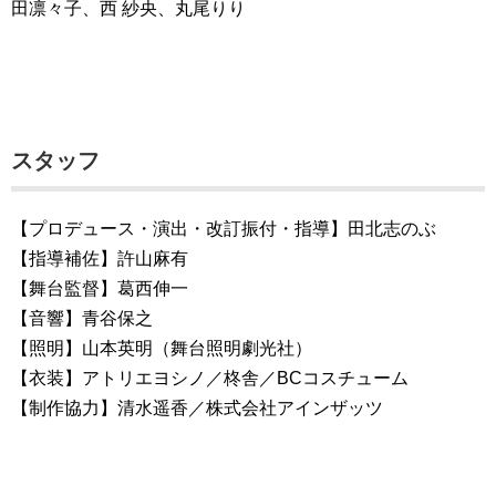
田凛々子、西 紗央、丸尾りり
スタッフ
【プロデュース・演出・改訂振付・指導】田北志のぶ
【指導補佐】許山麻有
【舞台監督】葛西伸一
【音響】青谷保之
【照明】山本英明（舞台照明劇光社）
【衣装】アトリエヨシノ／柊舎／BCコスチューム
【制作協力】清水遥香／株式会社アインザッツ