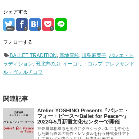
シェアする
error
0
0
フォローする
BALLET TRADITION
,
厚地康雄
,
川島麻実子
,
バレエ・ト
ラディション
,
田北志のぶ
,
イーゴリ・コルプ
,
アレクサンド
ル・ヴォルチコフ
関連記事
Atelier YOSHINO Presents『バレエ・
フォー・ピース〜Ballet for Peace〜』
2022年5月新宿文化センターで開催
神奈川県相模原を拠点にクラシックバレエを中心と
した舞台衣装の制作・レンタルを行う株式会社アト
リエヨシノが中心となり、日本を代表する...