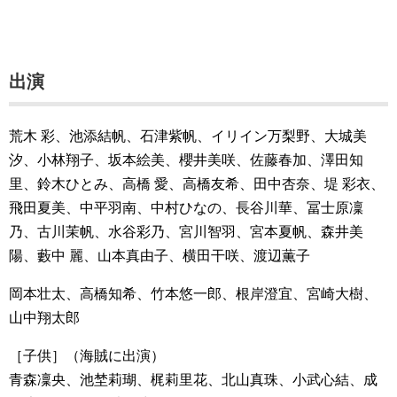
出演
荒木 彩、池添結帆、石津紫帆、イリイン万梨野、大城美
汐、小林翔子、坂本絵美、櫻井美咲、佐藤春加、澤田知
里、鈴木ひとみ、高橋 愛、高橋友希、田中杏奈、堤 彩衣、
飛田夏美、中平羽南、中村ひなの、長谷川華、冨士原凜
乃、古川茉帆、水谷彩乃、宮川智羽、宮本夏帆、森井美
陽、藪中 麗、山本真由子、横田干咲、渡辺薫子
岡本壮太、高橋知希、竹本悠一郎、根岸澄宜、宮崎大樹、
山中翔太郎
［子供］（海賊に出演）
青森凜央、池埜莉瑚、梶莉里花、北山真珠、小武心結、成