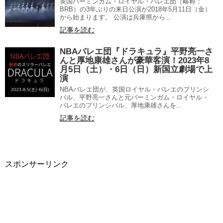
英国バーミンガム・ロイヤル・バレエ団（略称：
BRB）の3年ぶりの来日公演が2018年5月11日（金）
から始まります。 公演は兵庫県から...
記事を読む
NBAバレエ団『ドラキュラ』平野亮一さ
んと厚地康雄さんが豪華客演！2023年8
月5日（土）・6日（日）新国立劇場で上
演
NBAバレエ団が、英国ロイヤル・バレエのプリンシ
パル、平野亮一さんと元バーミンガム・ロイヤル・
バレエのプリンシパル、厚地康雄さんを...
記事を読む
スポンサーリンク