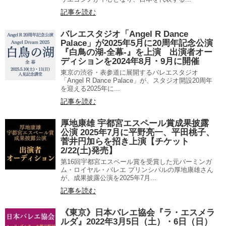
記事を読む
バレエスタジオ「Angel R Dance
Palace」が2025年5月に20周年記念公演
『白鳥の湖-全幕-』を上演 出演者オー
ディションを2024年8月・9月に開催
東京の渋谷・表参道に展開するバレエスタジオ
「Angel R Dance Palace」が、スタジオ開設20周年
を迎える2025年に...
記事を読む
厚地康雄 宇都宮エスペール賞成果披露
公演 2025年7月に平野亮一、平田桃子、
菅井円加らを招き上演【チケット
2/22(土)発売】
第16回宇都宮エスペール賞を受賞した元バーミンガ
ム・ロイヤル・バレエ プリンシパルの厚地康雄さん
が、成果披露公演を2025年7月...
記事を読む
《東京》日本バレエ協会『ラ・エスメラ
ルダ』2022年3月5日（土）・6日（日）