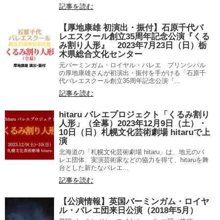
記事を読む
【厚地康雄 初演出・振付】石原千代バ
レエスクール創立35周年記念公演『くる
み割り人形』 2023年7月23日（日）栃
木県総合文化センター
元バーミンガム・ロイヤル・バレエ プリンシパル
の厚地康雄さんが初演出・振付を手がける「石原千
代バレエスクール創立35周年記念公演『...
記事を読む
hitaru バレエプロジェクト「くるみ割り
人形」（全幕）2023年12月9日（土）・
10日（日）札幌文化芸術劇場 hitaruで上
演
北海道の「札幌文化芸術劇場 hitaru」は、地元のバ
レエ団体、実演芸術家などの協力を得て、hitaruを舞
台とした新たなバレエ...
記事を読む
【公演情報】英国バーミンガム・ロイヤ
ル・バレエ団来日公演（2018年5月）