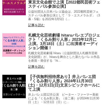
東京文化会館で上演【2022都民芸術フェ
スティバル参加公演】
公益社団法人日本バレエ協会は、2022都民芸術フェ
スティバル参加公演として「ラ・エスメラルダ」（3
幕・5場）を2022年3月5日（...
記事を読む
札幌文化芸術劇場 hitaruバレエプロジェ
クト「くるみ割り人形」2023年12月に
上演。3月18日（土）に出演者オーディ
ション開催！
札幌文化芸術劇場 hitaru（公益財団法人札幌市芸術
文化財団）が、hitaruを舞台とした新たなバレエ作品
を創造・発信する「hi...
記事を読む
【子供無料招待席あり】井上バレエ団
『くるみ割り人形』2024年11月30日
(土)・12月1日(日)文京シビックホールに
て上演
井上バレエ団12月公演 ピーター・ファーマー美術
による『くるみ割人形』（全二幕）が2024年11月30
日（土）・12月1日（日）に...