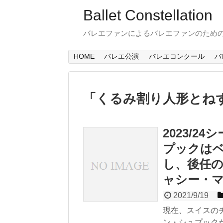
Ballet Constellation
バレエファンによるバレエファンのため
HOME
バレエ公演
バレエコンクール
バ
「
くるみ割り人形とね
2023/
プックは
し、後任
ャシー・
2021/9/19
現在、スイスの
ン・シュプックが