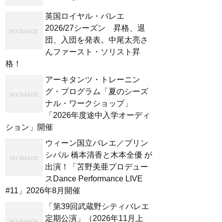
英国ロイヤル・バレエ
2026/27シーズン 昇格、退
団、入団を発表。中尾太亮さ
んファースト・ソリスト昇
格！
アーキタンツ・トレーニン
グ・プログラム「夏のシーズ
ナル・ワークショップ」
「2026年度途中入学オーディ
ション」開催
ウィーン国立バレエ／プリン
シパル 橋本清香と木本全優 が
出演！「苫野美亜プロデュー
スDance Performance LIVE
#11」2026年8月開催
「第39回武蔵野シティバレエ
定期公演」（2026年11月上