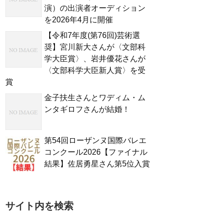
演）の出演者オーディション
を2026年4月に開催
【令和7年度(第76回)芸術選
奨】宮川新大さんが〈文部科
学大臣賞〉、岩井優花さんが
〈文部科学大臣新人賞〉を受
賞
金子扶生さんとワディム・ム
ンタギロフさんが結婚！
第54回ローザンヌ国際バレエ
コンクール2026【ファイナル
結果】佐居勇星さん第5位入賞
サイト内を検索