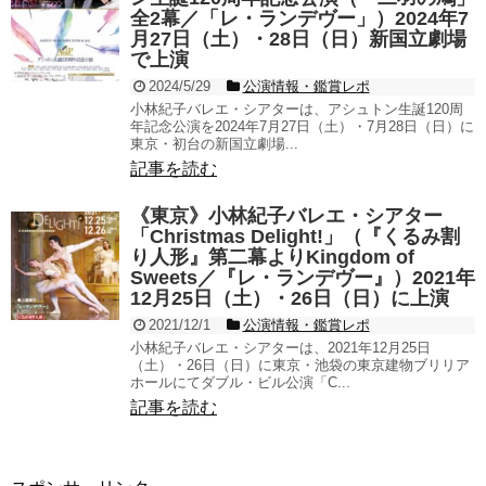
全2幕／「レ・ランデヴー」）2024年7
月27日（土）・28日（日）新国立劇場
で上演
2024/5/29
公演情報・鑑賞レポ
小林紀子バレエ・シアターは、アシュトン生誕120周
年記念公演を2024年7月27日（土）・7月28日（日）に
東京・初台の新国立劇場...
記事を読む
《東京》小林紀子バレエ・シアター
「Christmas Delight!」（『くるみ割
り人形』第二幕よりKingdom of
Sweets／『レ・ランデヴー』）2021年
12月25日（土）・26日（日）に上演
2021/12/1
公演情報・鑑賞レポ
小林紀子バレエ・シアターは、2021年12月25日
（土）・26日（日）に東京・池袋の東京建物ブリリア
ホールにてダブル・ビル公演「C...
記事を読む