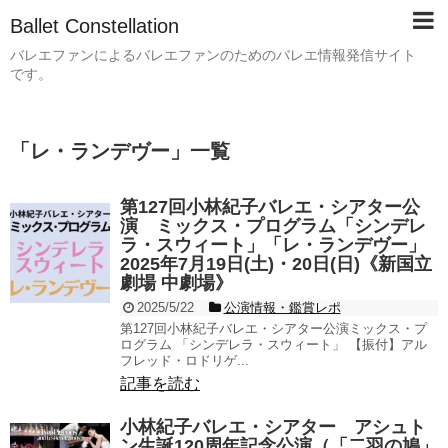
Ballet Constellation
バレエファンによるバレエファンのためのバレエ情報発信サイト
です。
「
レ・ランデヴー
」
一覧
第127回小林紀子バレエ・シアター公
演 ミックス・プログラム「シンデレ
ラ・スウィート」「レ・ランデヴー」
2025年7月19日(土)・20日(日)《新国立
劇場 中劇場》
2025/5/22
公演情報・鑑賞レポ
第127回小林紀子バレエ・シアター公演ミックス・プ
ログラム 「シンデレラ・スウィート」 【振付】アル
フレッド・ロドリゲ...
記事を読む
小林紀子バレエ・シアター アシュト
ン生誕120周年記念公演（「二羽の鳩」