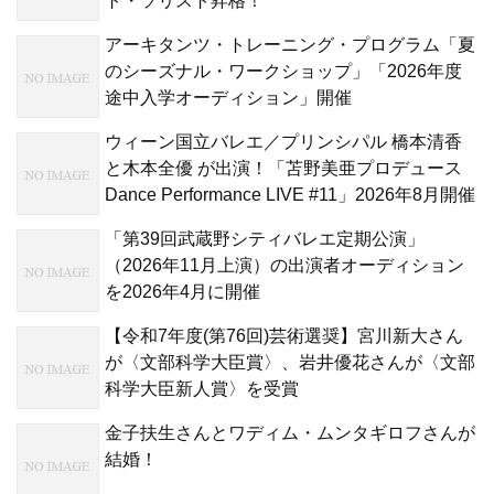
ト・ソリスト昇格！
アーキタンツ・トレーニング・プログラム「夏
のシーズナル・ワークショップ」「2026年度
途中入学オーディション」開催
ウィーン国立バレエ／プリンシパル 橋本清香
と木本全優 が出演！「苫野美亜プロデュース
Dance Performance LIVE #11」2026年8月開催
「第39回武蔵野シティバレエ定期公演」
（2026年11月上演）の出演者オーディション
を2026年4月に開催
【令和7年度(第76回)芸術選奨】宮川新大さん
が〈文部科学大臣賞〉、岩井優花さんが〈文部
科学大臣新人賞〉を受賞
金子扶生さんとワディム・ムンタギロフさんが
結婚！