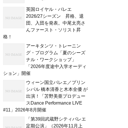
英国ロイヤル・バレエ
2026/27シーズン 昇格、退
団、入団を発表。中尾太亮さ
んファースト・ソリスト昇
格！
アーキタンツ・トレーニン
グ・プログラム「夏のシーズ
ナル・ワークショップ」
「2026年度途中入学オーディ
ション」開催
ウィーン国立バレエ／プリン
シパル 橋本清香と木本全優 が
出演！「苫野美亜プロデュー
スDance Performance LIVE
#11」2026年8月開催
「第39回武蔵野シティバレエ
定期公演」（2026年11月上