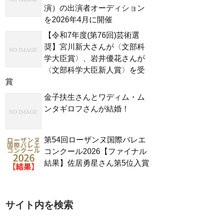
演）の出演者オーディション
を2026年4月に開催
【令和7年度(第76回)芸術選
奨】宮川新大さんが〈文部科
学大臣賞〉、岩井優花さんが
〈文部科学大臣新人賞〉を受
賞
金子扶生さんとワディム・ム
ンタギロフさんが結婚！
第54回ローザンヌ国際バレエ
コンクール2026【ファイナル
結果】佐居勇星さん第5位入賞
サイト内を検索