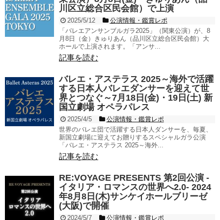
川区立総合区民会館）で上演
2025/5/12
公演情報・鑑賞レポ
「バレエアンサンブルガラ2025」（関東公演）が、8
月8日（金）きゅりあん（品川区立総合区民会館）大
ホールで上演されます。「アンサ...
記事を読む
バレエ・アステラス 2025～海外で活躍
する日本人バレエダンサーを迎えて世
界とつなぐ～7月18日(金)・19日(土) 新
国立劇場 オペラパレス
2025/4/5
公演情報・鑑賞レポ
世界のバレエ団で活躍する日本人ダンサーを、毎夏、
新国立劇場に迎えてお贈りするスペシャルガラ公演
「バレエ・アステラス 2025～海外...
記事を読む
RE:VOYAGE PRESENTS 第2回公演 -
イタリア・ロマンスの世界へ2.0- 2024
年8月8日(木)サンケイホールブリーゼ
(大阪)で開催
2024/5/7
公演情報・鑑賞レポ