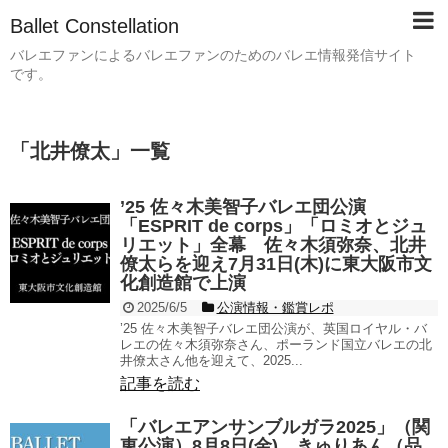
Ballet Constellation
バレエファンによるバレエファンのためのバレエ情報発信サイト
です。
「
北井僚太
」
一覧
’25 佐々木美智子バレエ団公演
「ESPRIT de corps」「ロミオとジュ
リエット」全幕 佐々木須弥奈、北井
僚太らを迎え7月31日(木)に東大阪市文
化創造館で上演
2025/6/5
公演情報・鑑賞レポ
’25 佐々木美智子バレエ団公演が、英国ロイヤル・バ
レエの佐々木須弥奈さん、ポーランド国立バレエの北
井僚太さん他を迎えて、2025...
記事を読む
「バレエアンサンブルガラ2025」（関
東公演）8月8日(金) きゅりあん（品