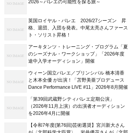
2026～バレエの可能性を探る旅～
英国ロイヤル・バレエ 2026/27シーズン 昇
格、退団、入団を発表。中尾太亮さんファース
ト・ソリスト昇格！
アーキタンツ・トレーニング・プログラム「夏
のシーズナル・ワークショップ」「2026年度
途中入学オーディション」開催
ウィーン国立バレエ／プリンシパル 橋本清香
と木本全優 が出演！「苫野美亜プロデュース
Dance Performance LIVE #11」2026年8月開催
「第39回武蔵野シティバレエ定期公演」
（2026年11月上演）の出演者オーディション
を2026年4月に開催
【令和7年度(第76回)芸術選奨】宮川新大さん
が〈文部科学大臣賞〉、岩井優花さんが〈文部