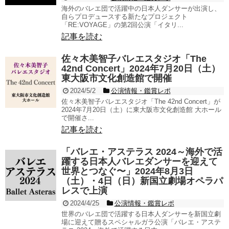
海外のバレエ団で活躍中の日本人ダンサーが出演し、
自らプロデュースする新たなプロジェクト
「RE:VOYAGE」の第2回公演「イタリ...
記事を読む
佐々木美智子バレエスタジオ「The
42nd Concert」2024年7月20日（土）
東大阪市文化創造館で開催
2024/5/2
公演情報・鑑賞レポ
佐々木美智子バレエスタジオ「The 42nd Concert」が
2024年7月20日（土）に東大阪市文化創造館 大ホール
で開催さ...
記事を読む
「バレエ・アステラス 2024～海外で活
躍する日本人バレエダンサーを迎えて
世界とつなぐ〜」2024年8月3日
（土）・4日（日）新国立劇場オペラパ
レスで上演
2024/4/25
公演情報・鑑賞レポ
世界のバレエ団で活躍する日本人ダンサーを新国立劇
場に迎えて贈るスペシャルガラ公演「バレエ・アステ