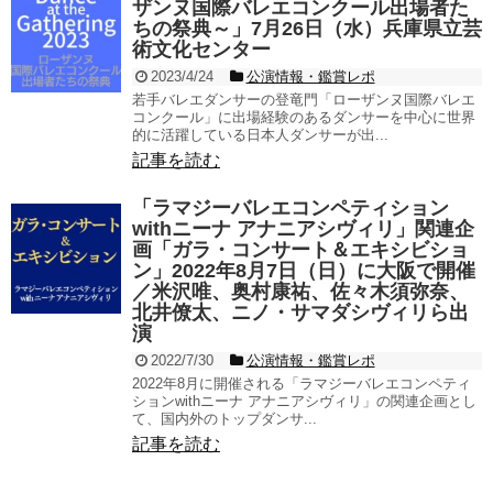
ザンヌ国際バレエコンクール出場者た
ちの祭典～」7月26日（水）兵庫県立芸
術文化センター
2023/4/24
公演情報・鑑賞レポ
若手バレエダンサーの登竜門「ローザンヌ国際バレエ
コンクール」に出場経験のあるダンサーを中心に世界
的に活躍している日本人ダンサーが出...
記事を読む
「ラマジーバレエコンペティション
withニーナ アナニアシヴィリ」関連企
画「ガラ・コンサート＆エキシビショ
ン」2022年8月7日（日）に大阪で開催
／米沢唯、奥村康祐、佐々木須弥奈、
北井僚太、ニノ・サマダシヴィリら出
演
2022/7/30
公演情報・鑑賞レポ
2022年8月に開催される「ラマジーバレエコンペティ
ションwithニーナ アナニアシヴィリ」の関連企画とし
て、国内外のトップダンサ...
記事を読む