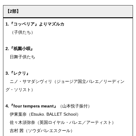
【2部】
1.『コッペリア』よりマズルカ
（子供たち）
2.『祇園小唄』
日舞子供たち
3.『レクリ』
ニノ・サマダシヴィリ（ジョージア国立バレエ／リーディン
グ・ソリスト）
4.『four tempera meant』
（山本悦子振付）
伊東葉奈（Etsuko. BALLET School）
佐々木須弥奈（英国ロイヤル・バレエ／アーティスト）
吉村 茜（ソウダバレエスクール）