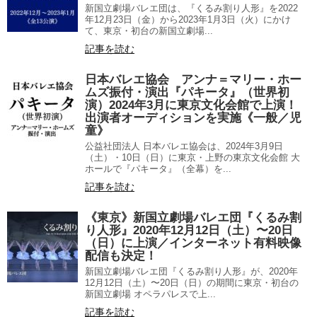
新国立劇場バレエ団は、『くるみ割り人形』を2022
年12月23日（金）から2023年1月3日（火）にかけ
て、東京・初台の新国立劇場...
記事を読む
日本バレエ協会 アンナ＝マリー・ホー
ムズ振付・演出『パキータ』（世界初
演）2024年3月に東京文化会館で上演！
出演者オーディションを実施《一般／児
童》
公益社団法人 日本バレエ協会は、2024年3月9日
（土）・10日（日）に東京・上野の東京文化会館 大
ホールで『パキータ』（全幕）を...
記事を読む
《東京》新国立劇場バレエ団『くるみ割
り人形』2020年12月12日（土）〜20日
（日）に上演／インターネット有料映像
配信も決定！
新国立劇場バレエ団『くるみ割り人形』が、2020年
12月12日（土）〜20日（日）の期間に東京・初台の
新国立劇場 オペラパレスで上...
記事を読む