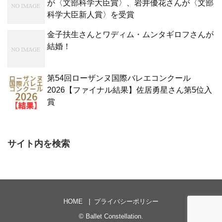
が〈文部科学大臣賞〉、岩井優花さんが〈文部
科学大臣新人賞〉を受賞
金子扶生さんとワディム・ムンタギロフさんが
結婚！
第54回ローザンヌ国際バレエコンクール
2026【ファイナル結果】佐居勇星さん第5位入
賞
サイト内を検索
HOME
プライバシーポリシー
©
Ballet Constellation
.