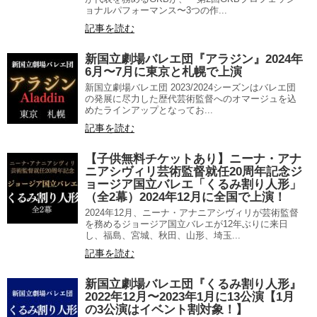
ョナルパフォーマンス〜3つの作...
記事を読む
新国立劇場バレエ団『アラジン』2024年
6月〜7月に東京と札幌で上演
新国立劇場バレエ団 2023/2024シーズンはバレエ団
の発展に尽力した歴代芸術監督へのオマージュを込
めたラインアップとなってお...
記事を読む
【子供無料チケットあり】ニーナ・アナ
ニアシヴィリ芸術監督就任20周年記念ジ
ョージア国立バレエ「くるみ割り人形」
（全2幕）2024年12月に全国で上演！
2024年12月、ニーナ・アナニアシヴィリが芸術監督
を務めるジョージア国立バレエが12年ぶりに来日
し、福島、宮城、秋田、山形、埼玉...
記事を読む
新国立劇場バレエ団『くるみ割り人形』
2022年12月〜2023年1月に13公演【1月
の3公演はイベント割対象！】