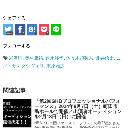
シェアする
error
0
0
フォローする
米沢唯
,
奥村康祐
,
速水渉悟
,
佐々木須弥奈
,
北井僚太
,
ニ
ノ・サマダシヴィリ
,
末原雅広
関連記事
「第2回GKBプロフェッショナルパフォ
ーマンス」2024年9月7日（土）町田市
民ホールで開催／出演者オーディション
を2月18日（日）に開催
NBAバレエ団ファースト・ソリストの刑部星矢さん
が代表を務めるGKBが、「第2回GKBプロフェッシ