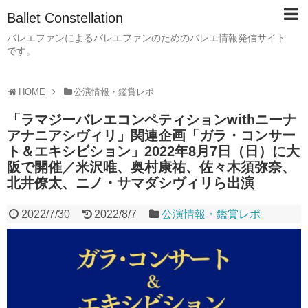
Ballet Constellation
バレエファンによるバレエファンのためのバレエ情報発信サイト
です。
HOME
公演情報・鑑賞レポ
「ラマジーバレエコンペティションwithニーナ
アナニアシヴィリ」関連企画「ガラ・コンサー
ト＆エキシビション」2022年8月7日（日）に大
阪で開催／米沢唯、奥村康祐、佐々木須弥奈、
北井僚太、ニノ・サマダシヴィリら出演
2022/7/30
2022/8/7
公演情報・鑑賞レポ