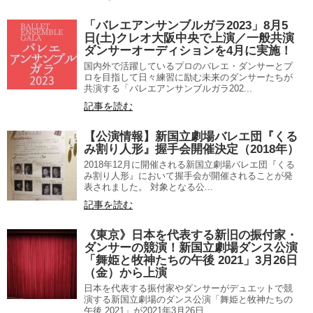
「バレエアンサンブルガラ2023」8月5
日(土)クレオ大阪中央で上演／一般共演
ダンサーオーディションを4月に実施！
国内外で活躍しているプロのバレエ・ダンサーとプ
ロを目指して日々練習に励む未来のダンサーたちが
共演する「バレエアンサンブルガラ202...
記事を読む
【公演情報】新国立劇場バレエ団『くる
み割り人形』握手会開催決定（2018年）
2018年12月に開催される新国立劇場バレエ団『くる
み割り人形』において握手会が開催されることが発
表されました。 対象となる公...
記事を読む
《東京》日本を代表する新旧の振付家・
ダンサーの競演！新国立劇場ダンス公演
「舞姫と牧神たちの午後 2021」3月26日
（金）から上演
日本を代表する振付家やダンサーがデュエットで競
演する新国立劇場のダンス公演「舞姫と牧神たちの
午後 2021」が2021年3月26日...