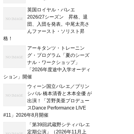
英国ロイヤル・バレエ
2026/27シーズン 昇格、退
団、入団を発表。中尾太亮さ
んファースト・ソリスト昇
格！
アーキタンツ・トレーニン
グ・プログラム「夏のシーズ
ナル・ワークショップ」
「2026年度途中入学オーディ
ション」開催
ウィーン国立バレエ／プリン
シパル 橋本清香と木本全優 が
出演！「苫野美亜プロデュー
スDance Performance LIVE
#11」2026年8月開催
「第39回武蔵野シティバレエ
定期公演」（2026年11月上