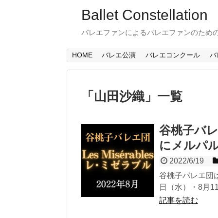
Ballet Constellation
バレエファンによるバレエファンのため
HOME
バレエ公演
バレエコンクール
バ
「
山田沙織
」
一覧
谷桃子バレ
にメルパ
2022/6/19
谷桃子バレエ団は、『
日（水）・8月1
記事を読む