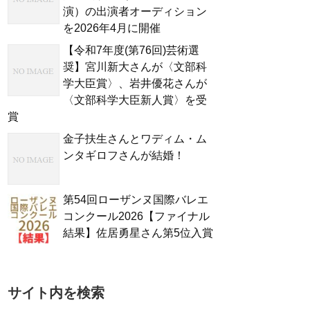
演）の出演者オーディション
を2026年4月に開催
【令和7年度(第76回)芸術選
奨】宮川新大さんが〈文部科
学大臣賞〉、岩井優花さんが
〈文部科学大臣新人賞〉を受
賞
金子扶生さんとワディム・ム
ンタギロフさんが結婚！
第54回ローザンヌ国際バレエ
コンクール2026【ファイナル
結果】佐居勇星さん第5位入賞
サイト内を検索