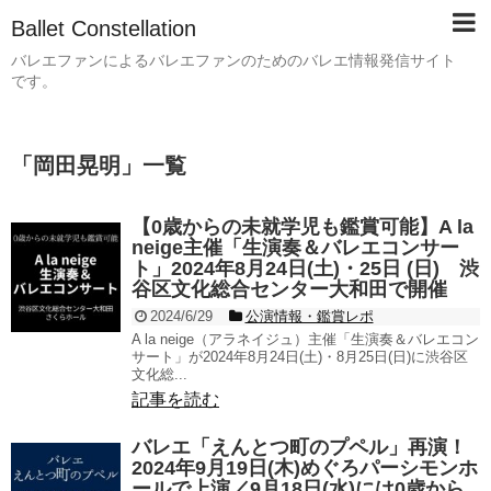
Ballet Constellation
バレエファンによるバレエファンのためのバレエ情報発信サイト
です。
「
岡田晃明
」
一覧
【0歳からの未就学児も鑑賞可能】A la
neige主催「生演奏＆バレエコンサー
ト」2024年8月24日(土)・25日 (日) 渋
谷区文化総合センター大和田で開催
2024/6/29
公演情報・鑑賞レポ
A la neige（アラネイジュ）主催「生演奏＆バレエコン
サート」が2024年8月24日(土)・8月25日(日)に渋谷区
文化総...
記事を読む
バレエ「えんとつ町のプペル」再演！
2024年9月19日(木)めぐろパーシモンホ
ールで上演／9月18日(水)には0歳から