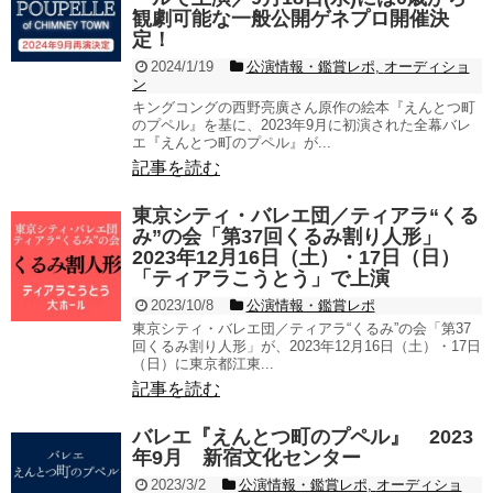
観劇可能な一般公開ゲネプロ開催決
定！
2024/1/19
公演情報・鑑賞レポ
,
オーディショ
ン
キングコングの西野亮廣さん原作の絵本『えんとつ町
のプペル』を基に、2023年9月に初演された全幕バレ
エ『えんとつ町のプペル』が...
記事を読む
東京シティ・バレエ団／ティアラ“くる
み”の会「第37回くるみ割り人形」
2023年12月16日（土）・17日（日）
「ティアラこうとう」で上演
2023/10/8
公演情報・鑑賞レポ
東京シティ・バレエ団／ティアラ“くるみ”の会「第37
回くるみ割り人形」が、2023年12月16日（土）・17日
（日）に東京都江東...
記事を読む
バレエ『えんとつ町のプペル』 2023
年9月 新宿文化センター
2023/3/2
公演情報・鑑賞レポ
,
オーディショ