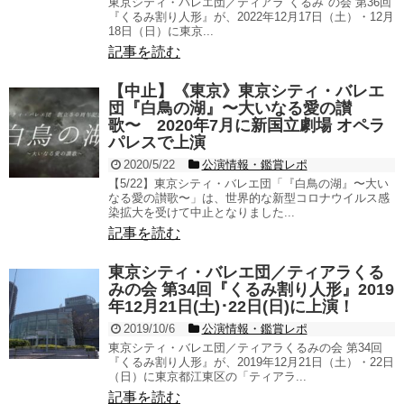
東京シティ・バレエ団／ティアラ"くるみ"の会 第36回
『くるみ割り人形』が、2022年12月17日（土）・12月
18日（日）に東京...
記事を読む
【中止】《東京》東京シティ・バレエ
団『白鳥の湖』〜大いなる愛の讃
歌〜 2020年7月に新国立劇場 オペラ
パレスで上演
2020/5/22
公演情報・鑑賞レポ
【5/22】東京シティ・バレエ団「『白鳥の湖』〜大い
なる愛の讃歌〜」は、世界的な新型コロナウイルス感
染拡大を受けて中止となりました...
記事を読む
東京シティ・バレエ団／ティアラくる
みの会 第34回『くるみ割り人形』2019
年12月21日(土)･22日(日)に上演！
2019/10/6
公演情報・鑑賞レポ
東京シティ・バレエ団／ティアラくるみの会 第34回
『くるみ割り人形』が、2019年12月21日（土）・22日
（日）に東京都江東区の「ティアラ...
記事を読む