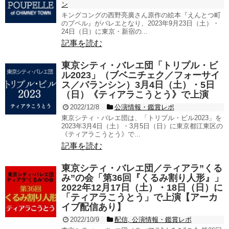
ン
キングコングの西野亮廣さん原作の絵本『えんとつ町
のプペル』がバレエとなり、2023年9月23日（土）・
24日（日）に東京・新宿の...
記事を読む
東京シティ・バレエ団「トリプル・ビ
ル2023」（ブベニチェク／フォーサイ
ス／バランシン）3月4日（土）・5日
（日）《ティアラこうとう》で上演
2022/12/8
公演情報・鑑賞レポ
東京シティ・バレエ団は、「トリプル・ビル2023」を
2023年3月4日（土）・3月5日（日）に東京都江東区の
《ティアラこうとう》で...
記事を読む
東京シティ・バレエ団／ティアラ”くる
み”の会「第36回『くるみ割り人形』」
2022年12月17日（土）・18日（日）に
「ティアラこうとう」で上演【アーカ
イブ配信あり】
2022/10/9
配信
,
公演情報・鑑賞レポ