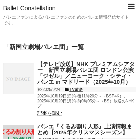
Ballet Constellation
バレエファンによるバレエファンのためのバレエ情報発信サイト
です。
「
新国立劇場バレエ団
」
一覧
【テレビ放送】NHK プレミアムシアタ
ー 新国立劇場バレエ団 ロンドン公演
「ジゼル」／ニューヨーク・シティ・
バレエ in マドリード（2025年10月）
2025/9/24
TV放送
2025年10月19日(日)午後11時20分～（BSP4K）、
2025年10月20日(月)午前0時05分～（BS）放送のNHK
プ...
記事を読む
バレエ『くるみ割り人形』上演情報ま
とめ【2025年クリスマスシーズン】