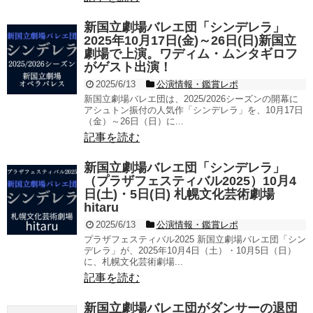
新国立劇場バレエ団「シンデレラ」
2025年10月17日(金)～26日(日)新国立
劇場で上演。ワディム・ムンタギロフ
がゲスト出演！
2025/6/13
公演情報・鑑賞レポ
新国立劇場バレエ団は、2025/2026シーズンの開幕に
アシュトン振付の人気作「シンデレラ」を、10月17日
（金）～26日（日）に...
記事を読む
新国立劇場バレエ団「シンデレラ」
（プラザフェスティバル2025）10月4
日(土)・5日(日) 札幌文化芸術劇場
hitaru
2025/6/13
公演情報・鑑賞レポ
プラザフェスティバル2025 新国立劇場バレエ団「シン
デレラ」が、2025年10月4日（土）・10月5日（日）
に、札幌文化芸術劇場...
記事を読む
新国立劇場バレエ団がダンサーの退団