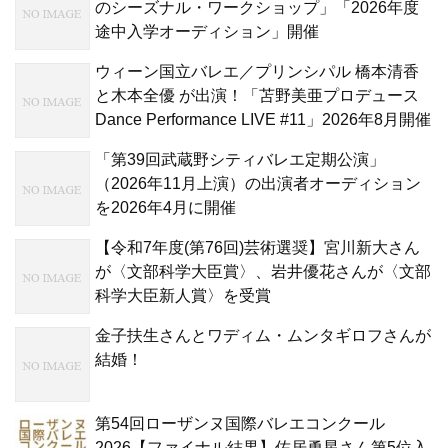
のシーズナル・ワークショップ」「2026年度
途中入学オーディション」開催
ウィーン国立バレエ／プリンシパル 橋本清香
と木本全優 が出演！「苫野美亜プロデュース
Dance Performance LIVE #11」2026年8月開催
「第39回武蔵野シティバレエ定期公演」
（2026年11月上演）の出演者オーディション
を2026年4月に開催
【令和7年度(第76回)芸術選奨】宮川新大さん
が〈文部科学大臣賞〉、岩井優花さんが〈文部
科学大臣新人賞〉を受賞
金子扶生さんとワディム・ムンタギロフさんが
結婚！
第54回ローザンヌ国際バレエコンクール
2026【ファイナル結果】佐居勇星さん第5位入