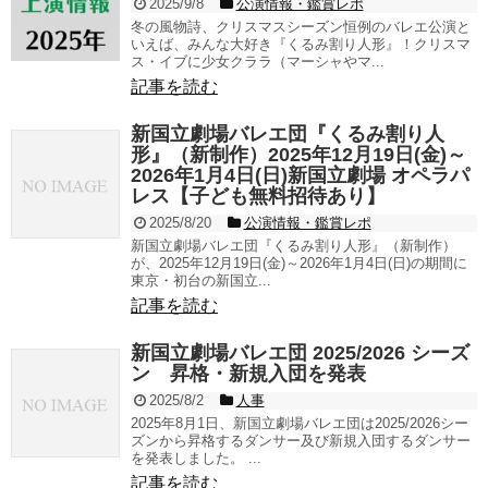
2025/9/8
公演情報・鑑賞レポ
冬の風物詩、クリスマスシーズン恒例のバレエ公演と
いえば、みんな大好き『くるみ割り人形』！クリスマ
ス・イブに少女クララ（マーシャやマ...
記事を読む
新国立劇場バレエ団『くるみ割り人
形』（新制作）2025年12月19日(金)～
2026年1月4日(日)新国立劇場 オペラパ
レス【子ども無料招待あり】
2025/8/20
公演情報・鑑賞レポ
新国立劇場バレエ団『くるみ割り人形』（新制作）
が、2025年12月19日(金)～2026年1月4日(日)の期間に
東京・初台の新国立...
記事を読む
新国立劇場バレエ団 2025/2026 シーズ
ン 昇格・新規入団を発表
2025/8/2
人事
2025年8月1日、新国立劇場バレエ団は2025/2026シー
ズンから昇格するダンサー及び新規入団するダンサー
を発表しました。 ...
記事を読む