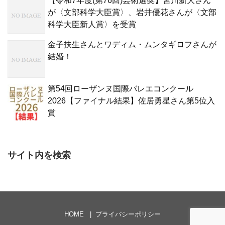
【令和7年度(第76回)芸術選奨】宮川新大さん
が〈文部科学大臣賞〉、岩井優花さんが〈文部
科学大臣新人賞〉を受賞
金子扶生さんとワディム・ムンタギロフさんが
結婚！
第54回ローザンヌ国際バレエコンクール
2026【ファイナル結果】佐居勇星さん第5位入
賞
サイト内を検索
HOME
プライバシーポリシー