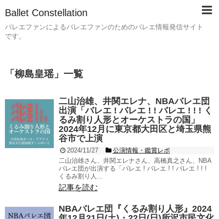
Ballet Constellation
バレエファンによるバレエファンのためのバレエ情報発信サイト
です。
「
柳島皇瑶
」
一覧
二山治雄、井関エレナ、NBAバレエ団
出演「バレエ ! バレエ ! ! バレエ ! ! ! く
るみ割り人形とオーケストラの国」
2024年12月に東京都大田区と埼玉県熊
谷市で上演
2024/11/27
公演情報・鑑賞レポ
二山治雄さん、井関エレナさん、高橋真之さん、NBA
バレエ団が出演する「バレエ ! バレエ ! ! バレエ ! ! !
くるみ割り人...
記事を読む
NBAバレエ団『くるみ割り人形』2024
年12月21日(土)・22日(日)所沢市民文化