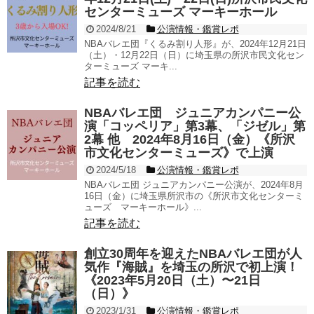
センターミューズ マーキーホール
2024/8/21
公演情報・鑑賞レポ
NBAバレエ団『くるみ割り人形』が、2024年12月21日
（土）・12月22日（日）に埼玉県の所沢市民文化セン
ターミューズ マーキ...
記事を読む
NBAバレエ団 ジュニアカンパニー公
演「コッペリア」第3幕、「ジゼル」第
2幕 他 2024年8月16日（金）《所沢
市文化センターミューズ》で上演
2024/5/18
公演情報・鑑賞レポ
NBAバレエ団 ジュニアカンパニー公演が、2024年8月
16日（金）に埼玉県所沢市の《所沢市文化センターミ
ューズ マーキーホール》...
記事を読む
創立30周年を迎えたNBAバレエ団が人
気作『海賊』を埼玉の所沢で初上演！
《2023年5月20日（土）〜21日
（日）》
2023/1/31
公演情報・鑑賞レポ