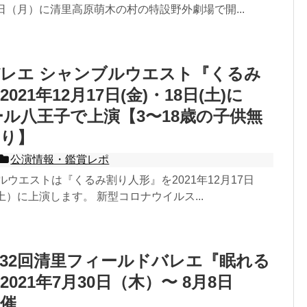
日（月）に清里高原萌木の村の特設野外劇場で開...
レエ シャンブルウエスト『くるみ
021年12月17日(金)・18日(土)に
ホール八王子で上演【3〜18歳の子供無
あり】
公演情報・鑑賞レポ
ルウエストは『くるみ割り人形』を2021年12月17日
土）に上演します。 新型コロナウイルス...
32回清里フィールドバレエ『眠れる
021年7⽉30⽇（⽊）〜 8⽉8⽇
催