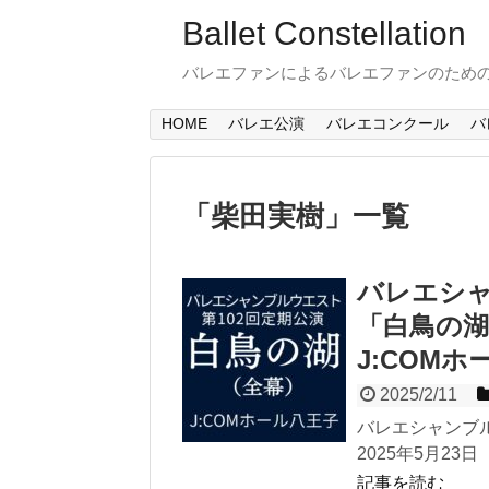
Ballet Constellation
バレエファンによるバレエファンのため
HOME
バレエ公演
バレエコンクール
バ
「
柴田実樹
」
一覧
バレエシャ
「白鳥の湖」
J:COM
2025/2/11
バレエシャンブ
2025年5月23
記事を読む