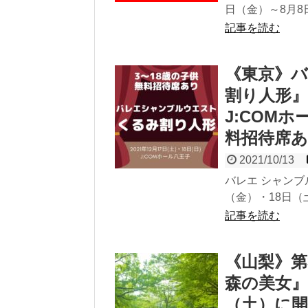
日（金）～8月8
記事を読む
《東京》バ
割り人形』2
J:COM
料招待席
2021/10/13
バレエ シャンブ
（金）・18日（
記事を読む
《山梨》第
森の美女』2
（⼟）に開