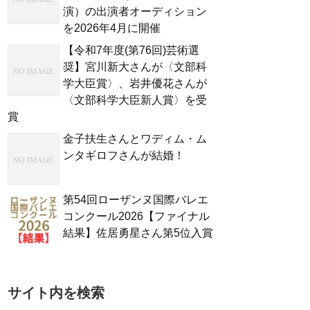
演）の出演者オーディション
を2026年4月に開催
【令和7年度(第76回)芸術選
奨】宮川新大さんが〈文部科
学大臣賞〉、岩井優花さんが
〈文部科学大臣新人賞〉を受
賞
金子扶生さんとワディム・ム
ンタギロフさんが結婚！
第54回ローザンヌ国際バレエ
コンクール2026【ファイナル
結果】佐居勇星さん第5位入賞
サイト内を検索