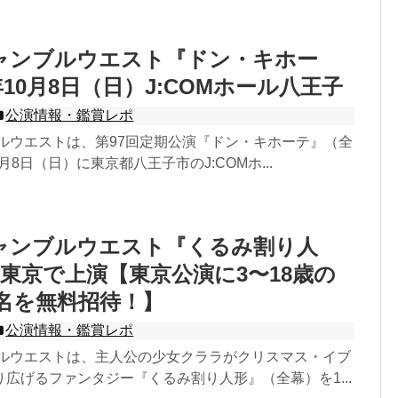
ャンブルウエスト『ドン・キホー
年10月8日（日）J:COMホール八王子
公演情報・鑑賞レポ
ブルウエストは、第97回定期公演『ドン・キホーテ』（全
0月8日（日）に東京都八王子市のJ:COMホ...
ャンブルウエスト『くるみ割り人
東京で上演【東京公演に3〜18歳の
5名を無料招待！】
公演情報・鑑賞レポ
ブルウエストは、主人公の少女クララがクリスマス・イブ
広げるファンタジー『くるみ割り人形』（全幕）を1...