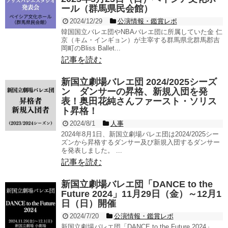
ール（群馬県民会館）
2024/12/29
公演情報・鑑賞レポ
韓国国立バレエ団やNBAバレエ団に所属していた金 仁
京（キム・インギョン）が主宰する群馬県北群馬郡吉
岡町のBliss Ballet...
記事を読む
新国立劇場バレエ団 2024/2025シーズ
ン ダンサーの昇格、新規入団を発
表！奥田花純さんファースト・ソリス
ト昇格！
2024/8/1
人事
2024年8月1日、新国立劇場バレエ団は2024/2025シー
ズンから昇格するダンサー及び新規入団するダンサー
を発表しました。 ...
記事を読む
新国立劇場バレエ団「DANCE to the
Future 2024」11月29日（金）～12月1
日（日）開催
2024/7/20
公演情報・鑑賞レポ
新国立劇場バレエ団「DANCE to the Future 2024」