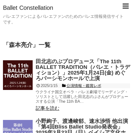
Ballet Constellation
バレエファンによるバレエファンのためのバレエ情報発信サイト
です。
「
森本亮介
」
一覧
田北志のぶプロデュース「The 11th
BALLET TRADITION（バレエ・トラデ
ィション）」2025年1月24日(金) めぐ
ろパーシモンホールで上演
2025/1/15
公演情報・鑑賞レポ
ウクライナ国立オペラ・バレエ劇場でリーディング・
ソリストとして活躍した田北志のぶさんがプロデュー
スする公演「The 11th BA...
記事を読む
小野絢子、渡邊峻郁、速水渉悟 他出演
「第4回Bliss Ballet Studio発表会」
2025年3月23日（日）ベイシア文化ホ