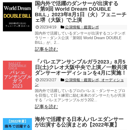
国内外で活躍のダンサーが出演する
「第9回 World Dream DOUBLE
BILL」2023年8月1日（火）フェニーチ
ェ堺（大阪）で上演
2023/4/19
公演情報・鑑賞レポ
国内外で活躍しているダンサーが出演するコンテンポ
ラリー・ダンス公演「第9回 World Dream DOUBLE
BILL」が、2...
記事を読む
「バレエアンサンブルガラ2023」8月5
日(土)クレオ大阪中央で上演／一般共演
ダンサーオーディションを4月に実施！
2023/2/27
公演情報・鑑賞レポ
,
オーディショ
ン
国内外で活躍しているプロのバレエ・ダンサーとプロ
を目指して日々練習に励む未来のダンサーたちが共演
する「バレエアンサンブルガラ202...
記事を読む
海外で活躍する日本人バレエダンサー
が出演する公演まとめ【2022年夏】