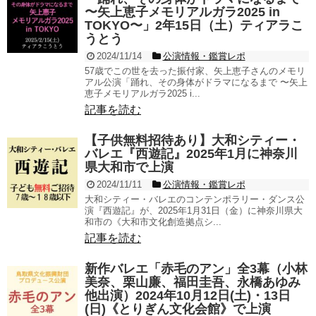
〜矢上恵子メモリアルガラ2025 in
TOKYO〜」2年15日（土）ティアラこ
うとう
2024/11/14
公演情報・鑑賞レポ
57歳でこの世を去った振付家、矢上恵子さんのメモリ
アル公演「踊れ、その身体がドラマになるまで 〜矢上
恵子メモリアルガラ2025 i...
記事を読む
【子供無料招待あり】大和シティー・
バレエ『西遊記』2025年1月に神奈川
県大和市で上演
2024/11/11
公演情報・鑑賞レポ
大和シティー・バレエのコンテンポラリー・ダンス公
演『西遊記』が、2025年1月31日（金）に神奈川県大
和市の《大和市文化創造拠点シ...
記事を読む
新作バレエ「赤毛のアン」全3幕（小林
美奈、栗山廉、福田圭吾、永橋あゆみ
他出演）2024年10月12日(土)・13日
(日)《とりぎん文化会館》で上演