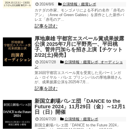
2024/8/6
公演情報・鑑賞レポ
カナダの作家、モンゴメリによる不朽の名作「赤毛の
アン」（Anne of Green Gables）を原作とした新作バ
レエ「赤毛のア...
記事を読む
厚地康雄 宇都宮エスペール賞成果披露
公演 2025年7月に平野亮一、平田桃
子、菅井円加らを招き上演【チケット
2/22(土)発売】
2024/7/28
公演情報・鑑賞レポ
,
オーディショ
ン
第16回宇都宮エスペール賞を受賞した元バーミンガ
ム・ロイヤル・バレエ プリンシパルの厚地康雄さん
が、成果披露公演を2025年7月...
記事を読む
新国立劇場バレエ団「DANCE to the
Future 2024」11月29日（金）～12月1
日（日）開催
2024/7/20
公演情報・鑑賞レポ
新国立劇場バレエ団「DANCE to the Future 2024」