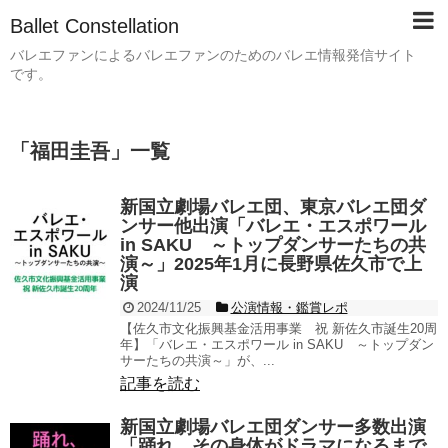
Ballet Constellation
バレエファンによるバレエファンのためのバレエ情報発信サイト
です。
「
福田圭吾
」
一覧
新国立劇場バレエ団、東京バレエ団ダ
ンサー他出演「バレエ・エスポワール
in SAKU ～トップダンサーたちの共
演～」2025年1月に長野県佐久市で上
演
2024/11/25
公演情報・鑑賞レポ
【佐久市文化振興基金活用事業 祝 新佐久市誕生20周
年】「バレエ・エスポワール in SAKU ～トップダン
サーたちの共演～」が、...
記事を読む
新国立劇場バレエ団ダンサー多数出演
「踊れ、その身体がドラマになるまで