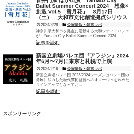
菅井円加 ほか出演 Yamato City
Ballet Summer Concert 2024 想像×
創造 Vol.5「雪月花」 8月17日
（土） 大和市文化創造拠点シリウス
2024/3/29
公演情報・鑑賞レポ
神奈川県大和市を拠点に活動する大和シティ・バレエ
が、Yamato City Ballet Summer Concert 2024...
記事を読む
新国立劇場バレエ団『アラジン』2024
年6月〜7月に東京と札幌で上演
2024/2/16
公演情報・鑑賞レポ
新国立劇場バレエ団 2023/2024シーズンはバレエ団の
発展に尽力した歴代芸術監督へのオマージュを込めた
ラインアップとなってお...
記事を読む
スポンサーリンク