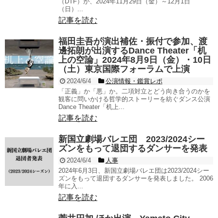
（DTF）が、2024年11月29日（金）～12月1日
（日）...
記事を読む
福田圭吾が演出補佐・振付で参加、渡
邊拓朗が出演するDance Theater「机
上の空論」2024年8月9日（金）・10日
（土）東京国際フォーラムで上演
2024/6/4
公演情報・鑑賞レポ
「正義」か「悪」か。二項対立とどう向き合うのかを
観客に問いかける哲学的ストーリーを紡ぐダンス公演
Dance Theater「机上...
記事を読む
新国立劇場バレエ団 2023/2024シー
ズンをもって退団するダンサーを発表
2024/6/4
人事
2024年6月3日、新国立劇場バレエ団は2023/2024シー
ズンをもって退団するダンサーを発表しました。 2006
年に入...
記事を読む