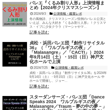
バレエ『くるみ割り人形』上演情報ま
とめ【2024年クリスマスシーズン】
2024/9/3
公演情報・鑑賞レポ
冬の風物詩、クリスマスシーズン恒例のバレエ公演と
いえば、みんな大好き『くるみ割り人形』！クリスマ
ス・イブに少女クララ（マーシャやマ...
記事を読む
貞松・浜田バレエ団『創作リサイタル
36』（「ワルプルギスの夜」／
「Malasangre」／「CACTI」）2024
年9月14日（土）・15日（日）神戸文
化ホールで上演
2024/7/25
公演情報・鑑賞レポ
貞松・浜田バレエ団は『創作リサイタル36』を2024年
9月14日（土）・9月15日（日）に神戸文化ホール 中
ホールで開催し、ジョー...
記事を読む
スターダンサーズ・バレエ団「Dance
Speaks 2024 ワルプルギスの夜／
Malasangre／Traum－夢の中の夢－」