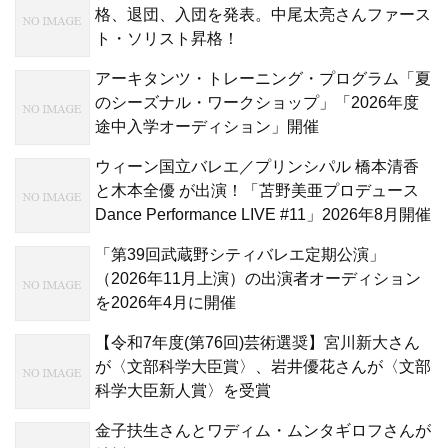
格、退団、入団を発表。中尾太亮さんファース
ト・ソリスト昇格！
アーキタンツ・トレーニング・プログラム「夏
のシーズナル・ワークショップ」「2026年度
途中入学オーディション」開催
ウィーン国立バレエ／プリンシパル 橋本清香
と木本全優 が出演！「苫野美亜プロデュース
Dance Performance LIVE #11」2026年8月開催
「第39回武蔵野シティバレエ定期公演」
（2026年11月上演）の出演者オーディション
を2026年4月に開催
【令和7年度(第76回)芸術選奨】宮川新大さん
が〈文部科学大臣賞〉、岩井優花さんが〈文部
科学大臣新人賞〉を受賞
金子扶生さんとワディム・ムンタギロフさんが