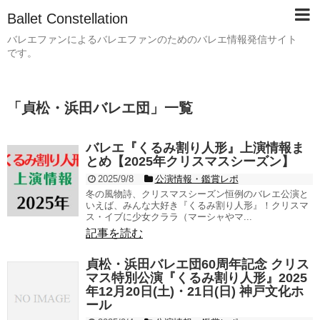
Ballet Constellation
バレエファンによるバレエファンのためのバレエ情報発信サイト
です。
「
貞松・浜田バレエ団
」
一覧
バレエ『くるみ割り人形』上演情報ま
とめ【2025年クリスマスシーズン】
2025/9/8
公演情報・鑑賞レポ
冬の風物詩、クリスマスシーズン恒例のバレエ公演と
いえば、みんな大好き『くるみ割り人形』！クリスマ
ス・イブに少女クララ（マーシャやマ...
記事を読む
貞松・浜田バレエ団60周年記念 クリス
マス特別公演『くるみ割り人形』2025
年12月20日(土)・21日(日) 神戸文化ホ
ール