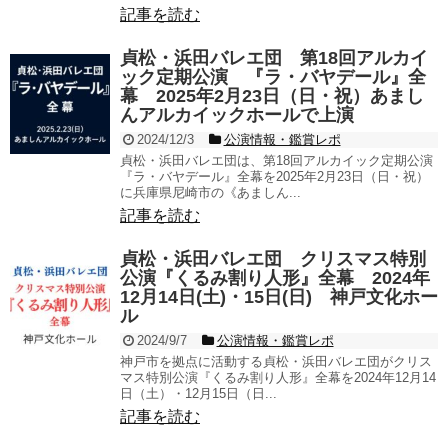
記事を読む
貞松・浜田バレエ団 第18回アルカイ
ック定期公演 『ラ・バヤデール』全
幕 2025年2月23日（日・祝）あまし
んアルカイックホールで上演
2024/12/3
公演情報・鑑賞レポ
貞松・浜田バレエ団は、第18回アルカイック定期公演
『ラ・バヤデール』全幕を2025年2月23日（日・祝）
に兵庫県尼崎市の《あましん...
記事を読む
貞松・浜田バレエ団 クリスマス特別
公演『くるみ割り人形』全幕 2024年
12月14日(土)・15日(日) 神戸文化ホー
ル
2024/9/7
公演情報・鑑賞レポ
神戸市を拠点に活動する貞松・浜田バレエ団がクリス
マス特別公演『くるみ割り人形』全幕を2024年12月14
日（土）・12月15日（日...
記事を読む