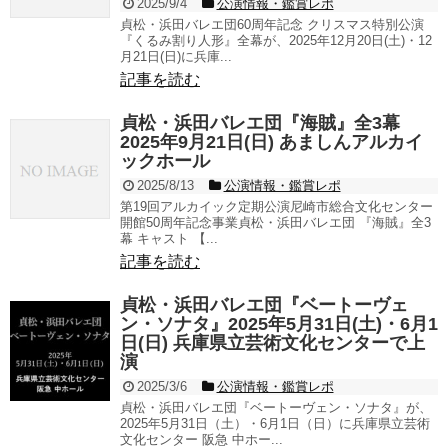
2025/9/4
公演情報・鑑賞レポ
貞松・浜田バレエ団60周年記念 クリスマス特別公演
『くるみ割り人形』全幕が、2025年12月20日(土)・12
月21日(日)に兵庫...
記事を読む
貞松・浜田バレエ団『海賊』全3幕
2025年9月21日(日) あましんアルカイ
ックホール
2025/8/13
公演情報・鑑賞レポ
第19回アルカイック定期公演尼崎市総合文化センター
開館50周年記念事業貞松・浜田バレエ団 『海賊』全3
幕 キャスト 【...
記事を読む
貞松・浜田バレエ団『ベートーヴェ
ン・ソナタ』2025年5月31日(土)・6月1
日(日) 兵庫県立芸術文化センターで上
演
2025/3/6
公演情報・鑑賞レポ
貞松・浜田バレエ団『ベートーヴェン・ソナタ』が、
2025年5月31日（土）・6月1日（日）に兵庫県立芸術
文化センター 阪急 中ホー...