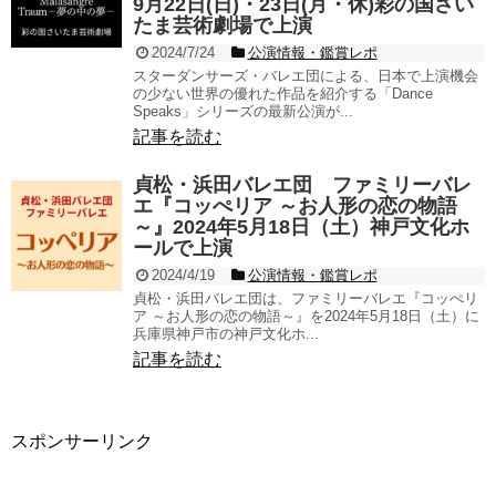
9月22日(日)・23日(月・休)彩の国さい
たま芸術劇場で上演
2024/7/24
公演情報・鑑賞レポ
スターダンサーズ・バレエ団による、日本で上演機会
の少ない世界の優れた作品を紹介する「Dance
Speaks」シリーズの最新公演が...
記事を読む
貞松・浜田バレエ団 ファミリーバレ
エ『コッぺリア ～お人形の恋の物語
～』2024年5月18日（土）神戸文化ホ
ールで上演
2024/4/19
公演情報・鑑賞レポ
貞松・浜田バレエ団は、ファミリーバレエ『コッぺリ
ア ～お人形の恋の物語～』を2024年5月18日（土）に
兵庫県神戸市の神戸文化ホ...
記事を読む
スポンサーリンク