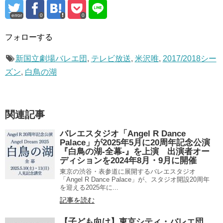
error
0
0
フォローする
新国立劇場バレエ団
,
テレビ放送
,
米沢唯
,
2017/2018シー
ズン
,
白鳥の湖
関連記事
バレエスタジオ「Angel R Dance
Palace」が2025年5月に20周年記念公演
『白鳥の湖-全幕-』を上演 出演者オー
ディションを2024年8月・9月に開催
東京の渋谷・表参道に展開するバレエスタジオ
「Angel R Dance Palace」が、スタジオ開設20周年
を迎える2025年に...
記事を読む
【子ども向け】東京シティ・バレエ団