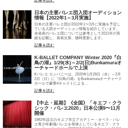
記事を読む
日本の主要バレエ団入団オーディション
情報【2022年1～3月実施】
日本の主要バレエ団が2022年1〜3月に実施を予定し
ている入団オーディション情報を紹介しています。
未発表のバレエ団については参考として2021年の実
績を記載し、発表次第、随時更新します。
記事を読む
K-BALLET COMPANY Winter 2020『白
鳥の湖』1/29(水)～2/2(日)Bunkamuraオ
ーチャードホールで上演
Kバレエ カンパニーは、2020年1月29日（水）～2月
2日（日）に『白鳥の湖』をBunkamuraオーチャード
ホールで豪華4キャストによる...
記事を読む
【中止・延期】《全国》「キエフ・クラ
シック・バレエ2020」日本公演9〜11月
開催
1982年設立のキエフ市立アカデミー・オペラ・バレ
エ青少年劇場バレエを母体としているキエフ・クラ