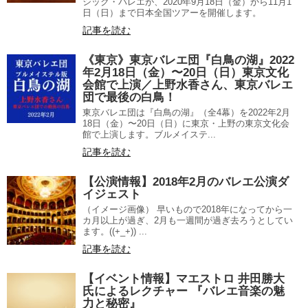
シック・バレエが、2020年9月18日（金）から11月1
日（日）まで日本全国ツアーを開催します。
記事を読む
《東京》東京バレエ団『白鳥の湖』2022
年2月18日（金）〜20日（日）東京文化
会館で上演／上野水香さん、東京バレエ
団で最後の白鳥！
東京バレエ団は『白鳥の湖』（全4幕）を2022年2月
18日（金）〜20日（日）に東京・上野の東京文化会
館で上演します。ブルメイステ...
記事を読む
【公演情報】2018年2月のバレエ公演ダ
イジェスト
（イメージ画像） 早いもので2018年になってから一
カ月以上が過ぎ、2月も一週間が過ぎ去ろうとしてい
ます。((+_+)) ...
記事を読む
【イベント情報】マエストロ 井田勝大
氏によるレクチャー 『バレエ音楽の魅
力と秘密』