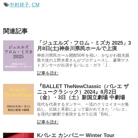
中村祥子
,
CM
関連記事
「ジュエルズ・フロム・ミズカ 2025」3
月8日(土)神奈川県民ホールで上演
神奈川県民ホール開館50年を祝い、かながわ観光親
善大使の上野水香さんがプロデュースし、豪華ゲス
トダンサーが出演するバレエ・ガラ「J...
記事を読む
『BALLET TheNewClassic（バレエ ザ
ニュークラシック）2024』8月2日
（金）・3日（土）新国立劇場 中劇場
現代を代表するダンサー、一流のクリエイターが集
結し、伝統と革新によって築かれてきた「バレエ」
を現代の解釈で表現するガラ公演『BAL...
記事を読む
Kバレエ カンパニー Winter Tour