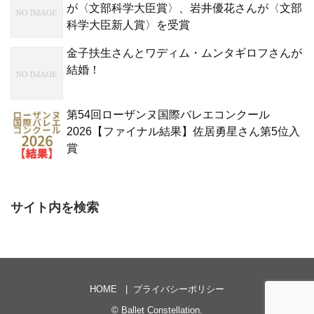
が〈文部科学大臣賞〉、岩井優花さんが〈文部
科学大臣新人賞〉を受賞
金子扶生さんとワディム・ムンタギロフさんが
結婚！
第54回ローザンヌ国際バレエコンクール
2026【ファイナル結果】佐居勇星さん第5位入
賞
サイト内を検索
HOME
プライバシーポリシー
©
Ballet Constellation
.