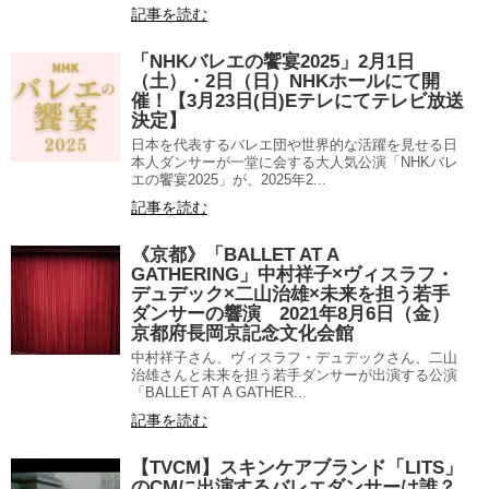
記事を読む
「NHKバレエの饗宴2025」2月1日
（土）・2日（日）NHKホールにて開
催！【3月23日(日)Eテレにてテレビ放送
決定】
日本を代表するバレエ団や世界的な活躍を見せる日
本人ダンサーが一堂に会する大人気公演「NHKバレ
エの饗宴2025」が、2025年2...
記事を読む
《京都》「BALLET AT A
GATHERING」中村祥子×ヴィスラフ・
デュデック×二山治雄×未来を担う若手
ダンサーの響演 2021年8月6日（金）
京都府長岡京記念文化会館
中村祥子さん、ヴィスラフ・デュデックさん、二山
治雄さんと未来を担う若手ダンサーが出演する公演
「BALLET AT A GATHER...
記事を読む
【TVCM】スキンケアブランド「LITS」
のCMに出演するバレエダンサーは誰？