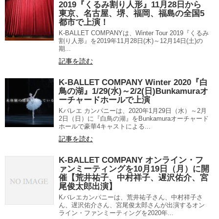
2019『くるみ割り人形』11月28日から
東京、名古屋、堺、福岡、福島の全国5
都市で上演！
K-BALLET COMPANYは、Winter Tour 2019『くるみ
割り人形』を2019年11月28日(木)～12月14日(土)の
期...
記事を読む
K-BALLET COMPANY Winter 2020『白
鳥の湖』1/29(水)～2/2(日)Bunkamuraオ
ーチャードホールで上演
Kバレエ カンパニーは、2020年1月29日（水）～2月
2日（日）に『白鳥の湖』をBunkamuraオーチャード
ホールで豪華4キャストによる...
記事を読む
K-BALLET COMPANY オンライン・フ
ァンミーティングを10月19日（月）に開
催【荒井祐子、中村祥子、遅沢佑介、宮
尾俊太郎出演】
Kバレエカンパニーは、荒井祐子さん、中村祥子さ
ん、遅沢佑介さん、宮尾俊太郎さんが出演するオン
ライン・ファンミーティングを2020年...