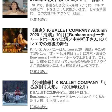
TVCMで、歩道を行き交う人を縫うように、バレエ
を踊るコートをまとった女性がいます。 しかも華麗
に… この女性バレエダンサーは誰...
記事を読む
《東京》K-BALLET COMPANY Autumn
2020『海賊』10月にBunkamuraオーチ
ャードホールで上演／中村祥子さん Kバ
レエでの最後の舞台
Kバレエ カンパニーはAutumn 2020『海賊』を2020
年10月15日（木）～10月18日（日）に東京・渋谷の
Bunkamuraオーチャードホールで上演します。これ
は、当初5月に予定されていたものが新型コロナウイ
ルス感染症拡大により日程変更された公演です。
記事を読む
【公演情報】K-BALLET COMPANY『く
るみ割り人形』（2018年12月）
K-BALLET COMPANYは、2018年12月に
Bunakamura オーチャードホールにおいて『くるみ
割り人形』を上演します...
記事を読む