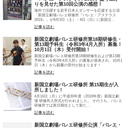
りを見せた第10回公演の感想！
海外で活躍する若手日本人ダンサーを応援する公演
「新国立劇場バレエ研修所『バレエ・アステラス
2019』」が8月3日（土）・4日（日）に新国立...
記事を読む
新国立劇場バレエ研修所第18期研修生・
第13期予科生（令和3年4月入所）募集！
10⽉1⽇（木）受付開始！
新国立劇場バレエ研修所第18期研修生および第13期
予科生（令和3年4月入所）の募集が発表され、10⽉1
⽇（木）から願書の受付が始まります！
記事を読む
新国立劇場バレエ研修所 第15期生が入
所しました！
4月16日（月）に平成30年度（2018年度）新国立劇
場 研修所入所式が行われました。 そのうち、バレエ
研修所では第15期生として新た...
記事を読む
新国立劇場バレエ研修所公演「バレエ・