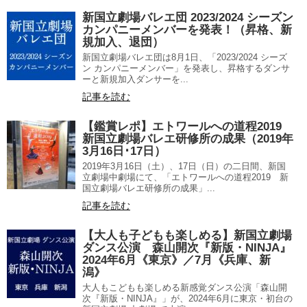
新国立劇場バレエ団 2023/2024 シーズン
カンパニーメンバーを発表！（昇格、新
規加入、退団）
新国立劇場バレエ団は8月1日、「2023/2024 シーズ
ン カンパニーメンバー」を発表し、昇格するダンサ
ーと新規加入ダンサーを...
記事を読む
【鑑賞レポ】エトワールへの道程2019
新国立劇場バレエ研修所の成果（2019年
3月16日･17日）
2019年3月16日（土）、17日（日）の二日間、新国
立劇場中劇場にて、「エトワールへの道程2019 新
国立劇場バレエ研修所の成果」...
記事を読む
【大人も子どもも楽しめる】新国立劇場
ダンス公演 森山開次『新版・NINJA』
2024年6月《東京》／7月《兵庫、新
潟》
大人もこどもも楽しめる新感覚ダンス公演「森山開
次『新版・NINJA』」が、2024年6月に東京・初台の