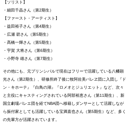
【ソリスト】
・細田千晶さん（第2期生）
【ファースト・アーティスト】
・益田裕子さん（第4期生）
・広瀬 碧さん（第5期生）
・髙橋一輝さん（第5期生）
・宇賀 大将さん（第6期生）
・小野寺 雄さん（第7期生）
その他にも、元プリンシパルで現在はフリーで活躍している八幡顕
光さん（第2期生）、研修所終了後に牧阿佐美バレヱ団に入団し『ド
ン・キホーテ』『白鳥の湖』『ロメオとジュリエット』など、次々
と主役にキャスティングされている阿部裕恵さん（第11期生）、新
国立劇場バレエ団を経てNBA団へ移籍しダンサーとして活躍しなが
ら振付家としても活躍している宝満直也さん（第5期生）など、多く
の先輩方が活躍されています。