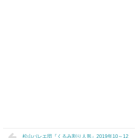
松山バレエ団『くるみ割り人形』2019年10～12