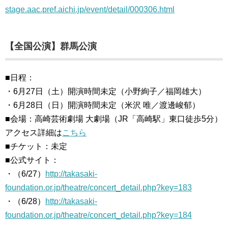
stage.aac.pref.aichi.jp/event/detail/000306.html
【全国公演】群馬公演
■日程：
・6月27日（土）開演時間未定（小野絢子／福岡雄大）
・6月28日（日）開演時間未定（米沢 唯／渡邊峻郁）
■会場：高崎芸術劇場 大劇場（JR「高崎駅」東口徒歩5分）
アクセス詳細は
こちら
■チケット：未定
■公式サイト：
・（6/27）
http://takasaki-
foundation.or.jp/theatre/concert_detail.php?key=183
・（6/28）
http://takasaki-
foundation.or.jp/theatre/concert_detail.php?key=184