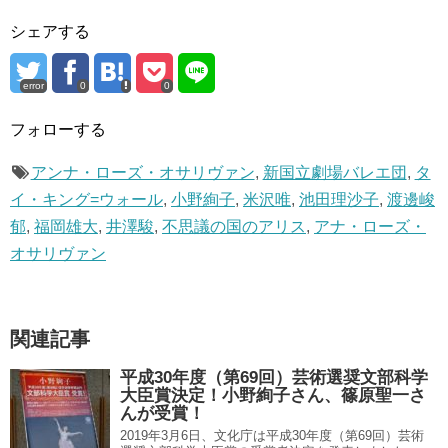
シェアする
error
0
0
フォローする
アンナ・ローズ・オサリヴァン
,
新国立劇場バレエ団
,
タ
イ・キング=ウォール
,
小野絢子
,
米沢唯
,
池田理沙子
,
渡邊峻
郁
,
福岡雄大
,
井澤駿
,
不思議の国のアリス
,
アナ・ローズ・
オサリヴァン
関連記事
平成30年度（第69回）芸術選奨文部科学
大臣賞決定！小野絢子さん、篠原聖一さ
んが受賞！
2019年3月6日、文化庁は平成30年度（第69回）芸術