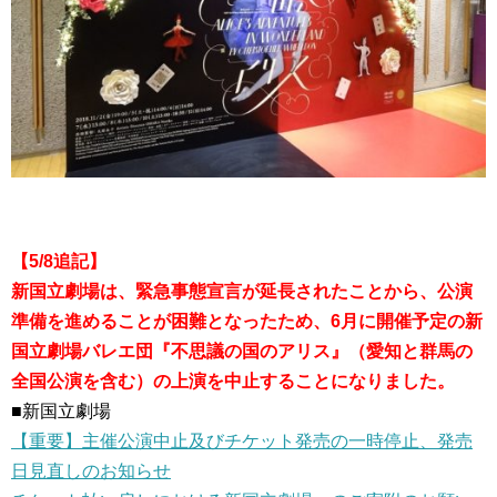
【5/8追記】
新国立劇場は、緊急事態宣言が延長されたことから、公演
準備を進めることが困難となったため、6月に開催予定の新
国立劇場バレエ団『不思議の国のアリス』（愛知と群馬の
全国公演を含む）の上演を中止することになりました。
■新国立劇場
【重要】主催公演中止及びチケット発売の一時停止、発売
日見直しのお知らせ