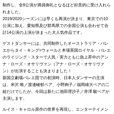
制作し、全8公演が満員御礼となるほど好意的に受け入れら
れました。
2019/2020シーズンには早くも再演が決まり、東京での10
公演に加え、愛知県及び群馬県での全国公演も合わせて合
計14公演の上演が決まった大人気作品です。
ゲストダンサーには、共同制作したオーストラリア・バレ
エからタイ・キング=ウォールと本場英国ロイヤル・バレエ
のライジング・スターで人気・実力ともに急上昇中のアン
ナ・ローズ・オサリヴァン（アナ・ローズ・オサリヴァ
ン）が出演することも決まりました！
新国立劇場バレエ団での初演時、日本人ダンサーの主演
は、米沢 唯／渡邊峻郁ペア、小野絢子／福岡雄大ペアの二
組だけでしたが、今回は新たに池田理沙子／井澤 駿ペアが
主演します。
ルイス・キャロル原作の世界を再現し、エンターテイメン