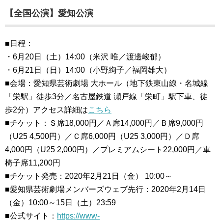
【全国公演】愛知公演
■日程：
・6月20日（土）14:00（米沢 唯／渡邊峻郁）
・6月21日（日）14:00（小野絢子／福岡雄大）
■会場：愛知県芸術劇場 大ホール（地下鉄東山線・名城線
「栄駅」徒歩3分／名古屋鉄道 瀬戸線「栄町」駅下車、徒
歩2分）アクセス詳細は
こちら
■チケット：Ｓ席18,000円／Ａ席14,000円／Ｂ席9,000円
（U25 4,500円）／Ｃ席6,000円（U25 3,000円）／Ｄ席
4,000円（U25 2,000円）／プレミアムシート22,000円／車
椅子席11,200円
■チケット発売：2020年2月21日（金） 10:00～
■愛知県芸術劇場メンバーズウェブ先行：2020年2月14日
（金）10:00～15日（土）23:59
■公式サイト：
https://www-