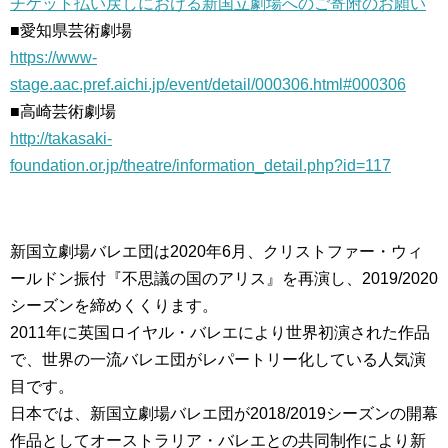
チケット払い戻しにおける新国立劇場へのご寄附のお願い
■愛知県芸術劇場
https://www-
stage.aac.pref.aichi.jp/event/detail/000306.html#000306
■高崎芸術劇場
http://takasaki-
foundation.or.jp/theatre/information_detail.php?id=117
新国立劇場バレエ団は2020年6月、クリストファー・ウィ
ールドン振付『不思議の国のアリス』を再演し、2019/2020
シーズンを締めくくります。
2011年に英国ロイヤル・バレエにより世界初演された作品
で、世界の一流バレエ団がレパートリー化している人気演
目です。
日本では、新国立劇場バレエ団が2018/2019シーズンの開幕
作品としてオーストラリア・バレエとの共同制作により新