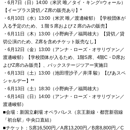
・6月7日（日）14:00（米沢 唯／タイ・キング=ウォール）
【イープラス貸切／Z席の販売あり】*
・6月10日（水）13:00（米沢 唯／渡邊峻郁）【学校団体が
入る予定のため、１階Ｓ席およびＺ席のみの販売】
・6月11日（木）13:00（小野絢子／福岡雄大）【貸切／貸
切公演のため、
Z席を含めチケット販売なし】
・6月12日（金）13:00（アンナ・ローズ・オサリヴァン／
渡邊峻郁）【学校団体が入るため、
1階S席、4階C・D席お
よびZ席のみ販売】、バックステージツアー実施日
・6月13日（土）13:00（池田理沙子／井澤 駿）【ぴあスペ
シャルデー】**
・6月13日（土）18:30（小野絢子／福岡雄大）
・6月14日（日）14:00（アンナ・ローズ・オサリヴァン／
渡邊峻郁）
■会場：新国立劇場 オペラパレス（京王新線・都営新宿線
「初台駅」中央口直結）
■チケット：S席16,500円／A席13,200円／B席8,800円／C