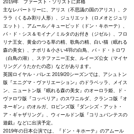
2019年 ファースト・ソリストに昇格
主なレパートリーに、アリス（不思議の国のアリス）、ク
ララ（くるみ割り人形）、ジュリエット（ロメオとジュリ
エット）、アムール／キューピッド（ドン・キホーテ）、
パ・ド・シス＆モイナ／ミルタのお付き（ジゼル）、フロ
リナ王女、黄金のつる草の精、歌鳥の精、白い猫（眠れる
森の美女）、ナポリ＆小さい4羽の白鳥、パ・ド・トロワ
（白鳥の湖）、ステファニー王女、ルイーズ公女（マイヤ
リング／うたかたの恋）などがあります。
英国ロイヤル・バレエ 2019/20シーズンでは、アシュトン
版『エニグマ・ヴァリエーション』のドラベッラ、メイス
ン、ニュートン版『眠れる森の美女』のオーロラ姫、ド・
ヴァロワ版『コッペリア』のスワニルダ、クランコ版『オ
ネーギン』のオルガ、ロビンズ版『ダンシズ・アット・
ア・ギャザリング』、ウィールドン版『コリュバンテスの
遊戯』などに出演予定。
2019年の日本公演では、『ドン・キホーテ』のアムール