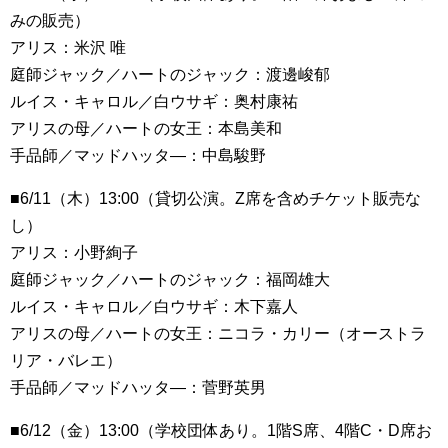
みの販売）
アリス：米沢 唯
庭師ジャック／ハートのジャック：渡邊峻郁
ルイス・キャロル／白ウサギ：奥村康祐
アリスの母／ハートの女王：本島美和
手品師／マッドハッタ―：中島駿野
■6/11（木）13:00（貸切公演。Z席を含めチケット販売な
し）
アリス：小野絢子
庭師ジャック／ハートのジャック：福岡雄大
ルイス・キャロル／白ウサギ：木下嘉人
アリスの母／ハートの女王：ニコラ・カリー（オーストラ
リア・バレエ）
手品師／マッドハッタ―：菅野英男
■6/12（金）13:00（学校団体あり。1階S席、4階C・D席お