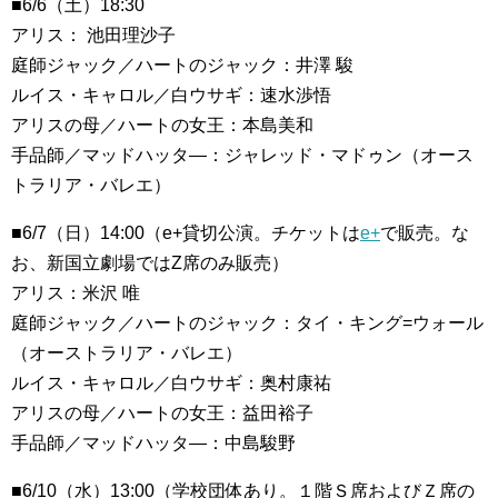
■6/6（土）18:30
アリス： 池田理沙子
庭師ジャック／ハートのジャック：井澤 駿
ルイス・キャロル／白ウサギ：速水渉悟
アリスの母／ハートの女王：本島美和
手品師／マッドハッタ―：ジャレッド・マドゥン（オース
トラリア・バレエ）
■6/7（日）14:00（e+貸切公演。チケットは
e+
で販売。な
お、新国立劇場ではZ席のみ販売）
アリス：米沢 唯
庭師ジャック／ハートのジャック：タイ・キング=ウォール
（オーストラリア・バレエ）
ルイス・キャロル／白ウサギ：奥村康祐
アリスの母／ハートの女王：益田裕子
手品師／マッドハッタ―：中島駿野
■6/10（水）13:00（学校団体あり。１階Ｓ席およびＺ席の