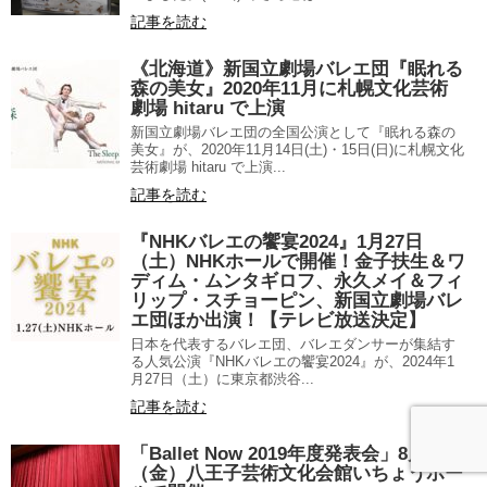
記事を読む
《北海道》新国立劇場バレエ団『眠れる
森の美女』2020年11月に札幌文化芸術
劇場 hitaru で上演
新国立劇場バレエ団の全国公演として『眠れる森の
美女』が、2020年11月14日(土)・15日(日)に札幌文化
芸術劇場 hitaru で上演...
記事を読む
『NHKバレエの饗宴2024』1月27日
（土）NHKホールで開催！金子扶生＆ワ
ディム・ムンタギロフ、永久メイ＆フィ
リップ・スチョーピン、新国立劇場バレ
エ団ほか出演！【テレビ放送決定】
日本を代表するバレエ団、バレエダンサーが集結す
る人気公演『NHKバレエの饗宴2024』が、2024年1
月27日（土）に東京都渋谷...
記事を読む
「Ballet Now 2019年度発表会」8月23日
（金）八王子芸術文化会館いちょうホー