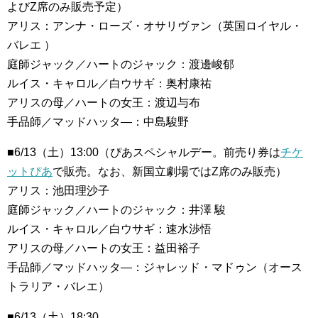
よびZ席のみ販売予定）
アリス：アンナ・ローズ・オサリヴァン（英国ロイヤル・
バレエ ）
庭師ジャック／ハートのジャック：渡邊峻郁
ルイス・キャロル／白ウサギ：奥村康祐
アリスの母／ハートの女王：渡辺与布
手品師／マッドハッタ―：中島駿野
■6/13（土）13:00（ぴあスペシャルデー。前売り券は
チケ
ットぴあ
で販売。なお、新国立劇場ではZ席のみ販売）
アリス：池田理沙子
庭師ジャック／ハートのジャック：井澤 駿
ルイス・キャロル／白ウサギ：速水渉悟
アリスの母／ハートの女王：益田裕子
手品師／マッドハッタ―：ジャレッド・マドゥン（オース
トラリア・バレエ）
■6/13（土）18:30