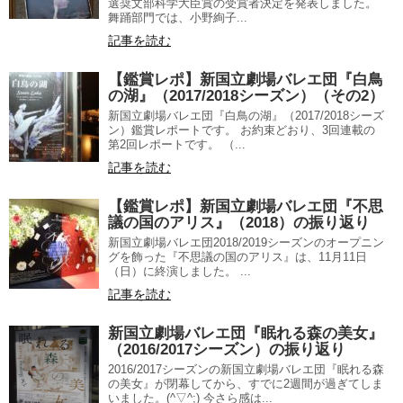
選奨文部科学大臣賞の受賞者決定を発表しました。
舞踊部門では、小野絢子...
記事を読む
【鑑賞レポ】新国立劇場バレエ団『白鳥
の湖』（2017/2018シーズン）（その2）
新国立劇場バレエ団『白鳥の湖』（2017/2018シーズ
ン）鑑賞レポートです。 お約束どおり、3回連載の
第2回レポートです。 （...
記事を読む
【鑑賞レポ】新国立劇場バレエ団『不思
議の国のアリス』（2018）の振り返り
新国立劇場バレエ団2018/2019シーズンのオープニン
グを飾った『不思議の国のアリス』は、11月11日
（日）に終演しました。 ...
記事を読む
新国立劇場バレエ団『眠れる森の美女』
（2016/2017シーズン）の振り返り
2016/2017シーズンの新国立劇場バレエ団『眠れる森
の美女』が閉幕してから、すでに2週間が過ぎてしま
いました。(^▽^;) 今さら感は...