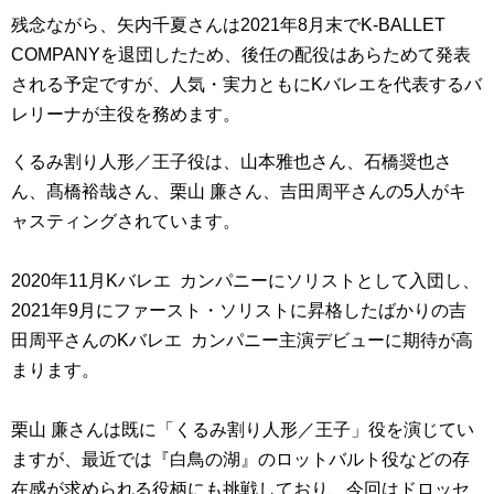
残念ながら、矢内千夏さんは2021年8月末でK-BALLET
COMPANYを退団したため、後任の配役はあらためて発表
される予定ですが、人気・実力ともにKバレエを代表するバ
レリーナが主役を務めます。
くるみ割り人形／王子役は、山本雅也さん、石橋奨也さ
ん、髙橋裕哉さん、栗山 廉さん、吉田周平さんの5人がキ
ャスティングされています。
2020年11月Kバレエ カンパニーにソリストとして入団し、
2021年9月にファースト・ソリストに昇格したばかりの吉
田周平さんのKバレエ カンパニー主演デビューに期待が高
まります。
栗山 廉さんは既に「くるみ割り人形／王子」役を演じてい
ますが、最近では『白鳥の湖』のロットバルト役などの存
在感が求められる役柄にも挑戦しており、今回はドロッセ