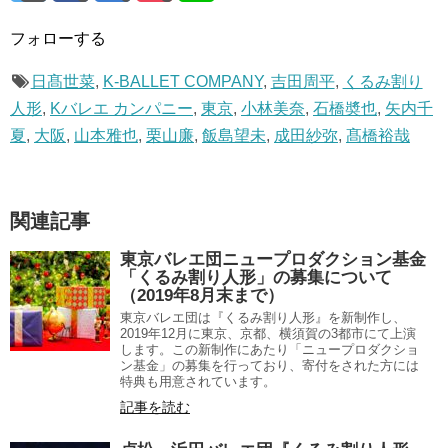
フォローする
日髙世菜
,
K-BALLET COMPANY
,
吉田周平
,
くるみ割り
人形
,
Kバレエ カンパニー
,
東京
,
小林美奈
,
石橋奬也
,
矢内千
夏
,
大阪
,
山本雅也
,
栗山廉
,
飯島望未
,
成田紗弥
,
髙橋裕哉
関連記事
東京バレエ団ニュープロダクション基金
「くるみ割り人形」の募集について
（2019年8月末まで）
東京バレエ団は『くるみ割り人形』を新制作し、
2019年12月に東京、京都、横須賀の3都市にて上演
します。この新制作にあたり「ニュープロダクショ
ン基金」の募集を行っており、寄付をされた方には
特典も用意されています。
記事を読む