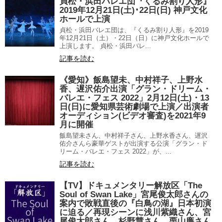
貞松・浜田バレエ団『くるみ割り人形』
2019年12月21日(土)･22日(日) 神戸文化
ホールで上演
貞松・浜田バレエ団は、『くるみ割り人形』を2019
年12月21日（土）・22日（日）に神戸文化ホールで
上演します。 貞松・浜田バレ...
記事を読む
《愛知》飯島望未、中村祥子、上野水
香、遅沢佑介出演「グラン・ドリーム・
バレエ・フェス 2022」2月12日(土)・13
日(日)に愛知県芸術劇場で上演／出演者
オーディション(ビデオ審査)を2021年9
月に開催
飯島望未さん、中村祥子さん、上野水香さん、遅沢
佑介さんら豪華ゲストが出演する公演「グラン・ド
リーム・バレエ・フェス 2022」が、...
記事を読む
【TV】ドキュメンタリー解放区「The
Soul of Swan Lake」宮尾俊太郎さんの
案内で敗戦直後の『白鳥の湖』日本初演
に迫る／再現シーンに浅川紫織さん、宮
尾俊太郎さん、杉野慧さん、栗山廉さん