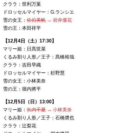
クララ：世利万葉
ドロッセルマイヤー：G.ランシエ
雪の女王：
佐伯美帆
→ 岩井優花
雪の王：本田祥平
【12月4日（土）17:30】
マリー姫：日髙世菜
くるみ割り人形／王子：髙橋裕哉
クララ：吉田早織
ドロッセルマイヤー：杉野慧
雪の女王：小林美奈
雪の王：堀内將平
【12月5日（日）13:00】
マリー姫：
矢内千夏
→ 小林美奈
くるみ割り人形／王子：石橋奬也
クララ：辻梨花