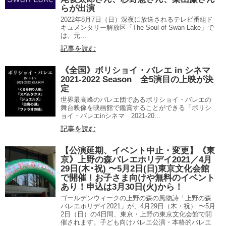
らが出演
2022年8月7日（日）深夜に放送されるテレビ番組ド
キュメンタリー解放区「The Soul of Swan Lake」で
は、元...
記事を読む
《全国》ボリショイ・バレエ in シネマ
2021-2022 Season 全5演目の上映が決
定
世界最高峰のバレエ団であるボリショイ・バレエの
舞台映像を映画館で鑑賞することができる「ボリシ
ョイ・バレエinシネマ 2021-20...
記事を読む
【公演延期、イベント中止・変更】《東
京》上野の森バレエホリデイ2021／4月
29日(木･祝) 〜5月2日(日)東京文化会館
で開催！お子さま向けや無料のイベント
あり！申込は3月30日(火)から！
ゴールデンウィークの上野の森の風物詩「上野の森
バレエホリデイ2021」が、4月29日（木・祝） 〜5月
2日（日）の4日間、東京・上野の東京文化会館で開
催されます。子ども向けバレエ公演・本格的バレエ