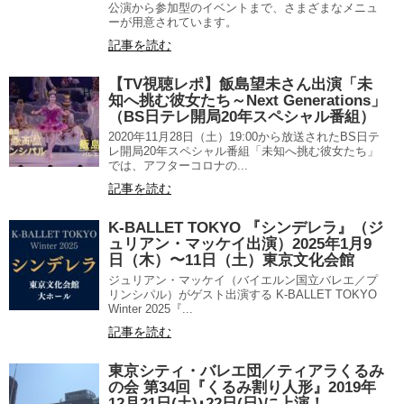
公演から参加型のイベントまで、さまざまなメニュ
ーが用意されています。
記事を読む
【TV視聴レポ】飯島望未さん出演「未
知へ挑む彼女たち～Next Generations」
（BS日テレ開局20年スペシャル番組）
2020年11月28日（土）19:00から放送されたBS日テ
レ開局20年スペシャル番組「未知へ挑む彼女たち」
では、アフターコロナの...
記事を読む
K-BALLET TOKYO 『シンデレラ』（ジ
ュリアン・マッケイ出演）2025年1月9
日（木）〜11日（土）東京文化会館
ジュリアン・マッケイ（バイエルン国立バレエ／プ
リンシパル）がゲスト出演する K-BALLET TOKYO
Winter 2025『...
記事を読む
東京シティ・バレエ団／ティアラくるみ
の会 第34回『くるみ割り人形』2019年
12月21日(土)･22日(日)に上演！