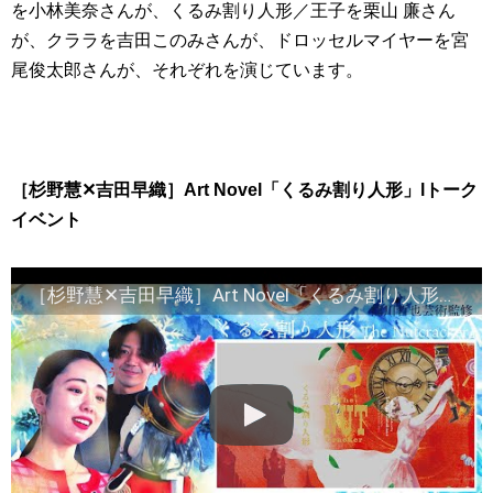
を小林美奈さんが、くるみ割り人形／王子を栗山 廉さん
が、クララを吉田このみさんが、ドロッセルマイヤーを宮
尾俊太郎さんが、それぞれを演じています。
［杉野慧✕吉田早織］Art Novel「くるみ割り人形」lトーク
イベント
［杉野慧✕吉田早織］Art Novel「くるみ割り人形」lトークイベント