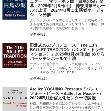
ェクト” マラーホフ版『白鳥の湖』全
幕 2025年2月8日(土) 神奈川県民ホー
ルで上演 2024年3⽉に出演者オーディ
ション開催！
クラシックバレエを中心としたステージ衣装のレン
タル会社である株式会社アトリエヨシノ（本社：神
奈川県相模原市、代表取締役社長：吉...
記事を読む
田北志のぶプロデュース「The 11th
BALLET TRADITION（バレエ・トラデ
ィション）」2025年1月24日(金) めぐろ
パーシモンホールで上演
ウクライナ国立オペラ・バレエ劇場でリーディン
グ・ソリストとして活躍した田北志のぶさんがプロ
デュースする公演「The 11th BA...
記事を読む
Atelier YOSHINO Presents『バレエ・
フォー・ピース〜Ballet for Peace〜』
2022年5月新宿文化センターで開催
神奈川県相模原を拠点にクラシックバレエを中心と
した舞台衣装の制作・レンタルを行う株式会社アト