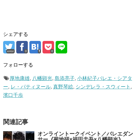
シェアする
error
0
0
フォローする
厚地康雄
,
八幡顕光
,
島添亮子
,
小林紀子バレエ・シアタ
ー
,
レ・パティヌール
,
真野琴絵
,
シンデレラ・スウィート
,
濱口千歩
関連記事
オンライントークイベント／バレエダン
サー《菊地研×福田圭吾×八幡顕光》