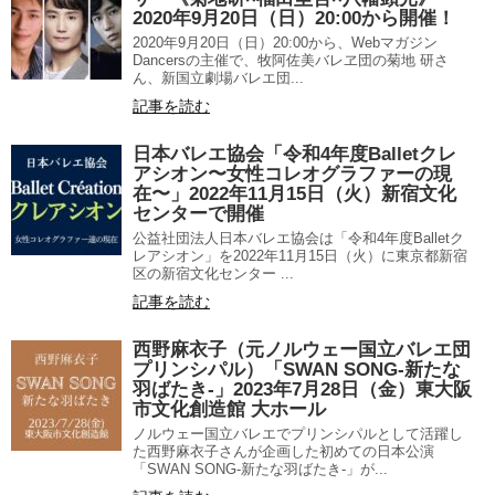
2020年9月20日（日）20:00から開催！
2020年9月20日（日）20:00から、Webマガジン
Dancersの主催で、牧阿佐美バレヱ団の菊地 研さ
ん、新国立劇場バレエ団...
記事を読む
日本バレエ協会「令和4年度Balletクレ
アシオン〜女性コレオグラファーの現
在〜」2022年11月15日（火）新宿文化
センターで開催
公益社団法人日本バレエ協会は「令和4年度Balletク
レアシオン」を2022年11月15日（火）に東京都新宿
区の新宿文化センター ...
記事を読む
西野麻衣子（元ノルウェー国立バレエ団
プリンシパル）「SWAN SONG-新たな
羽ばたき-」2023年7月28日（金）東大阪
市文化創造館 大ホール
ノルウェー国立バレエでプリンシパルとして活躍し
た西野麻衣子さんが企画した初めての日本公演
「SWAN SONG-新たな羽ばたき-」が...