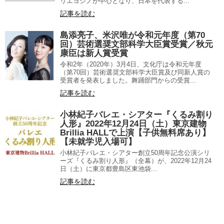
リエヨシノが中心となり、日本を代表する...
記事を読む
島添亮子、米沢唯が令和元年度（第70
回）芸術選奨文部科学大臣賞受賞／秋元
康臣は新人賞受賞
令和2年（2020年）3月4日、文化庁は令和元年度
（第70回）芸術選奨文部科学大臣賞及び同新人賞の
受賞者を発表しました。舞踊部門からの受賞...
記事を読む
小林紀子バレエ・シアター『くるみ割り
人形』2022年12月24日（土）東京建物
Brillia HALLで上演【子供無料席あり】
【未就学児入場可】
小林紀子バレエ・シアター創立50周年記念公演シリ
ーズ『くるみ割り人形』（全幕）が、2022年12月24
日（土）に東京都豊島区東池袋...
記事を読む