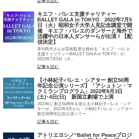
記事を読む
キエフ・バレエ支援チャリティー
BALLET GALA in TOKYO 2022年7月5
日（火）昭和女子大学人見記念講堂で開
催 キエフ・バレエのダンサーと海外で
活躍中の日本人ダンサーらが出演！【配
信決定】
草刈民代さんが芸術監督を務める「キエフ・バレエ
支援チャリティーBALLET GALA in TOKYO」が、
2022年7月5日（火...
記事を読む
【小林紀子バレエ・シアター 創立50周
年記念公演シリーズ】「アシュトン・マ
クミランプログラム」2022年9月3日
(土)･4日(日) 新国立劇場で上演
2023年に創立50周年を迎える小林紀子バレエ・シア
ターが、2022年9月から「小林紀子バレエ・シアター
創立50周年記念公演シリー...
記事を読む
アトリエヨシノ“Ballet for Peaceプロジ