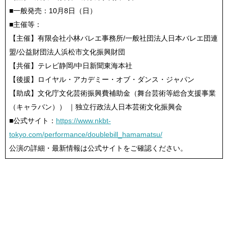
■一般発売：10月8日（日）
■主催等：
【主催】有限会社小林バレエ事務所/一般社団法人日本バレエ団連
盟/公益財団法人浜松市文化振興財団
【共催】テレビ静岡/中日新聞東海本社
【後援】ロイヤル・アカデミー・オブ・ダンス・ジャパン
【助成】文化庁文化芸術振興費補助金（舞台芸術等総合支援事業
（キャラバン）） ｜独立行政法人日本芸術文化振興会
■公式サイト：
https://www.nkbt-
tokyo.com/performance/doublebill_hamamatsu/
公演の詳細・最新情報は公式サイトをご確認ください。