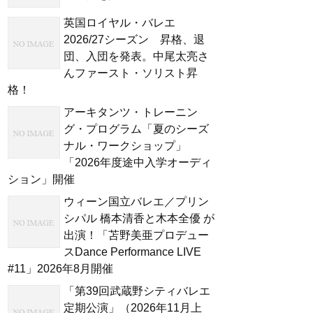
英国ロイヤル・バレエ
2026/27シーズン 昇格、退
団、入団を発表。中尾太亮さ
んファースト・ソリスト昇
格！
アーキタンツ・トレーニン
グ・プログラム「夏のシーズ
ナル・ワークショップ」
「2026年度途中入学オーディ
ション」開催
ウィーン国立バレエ／プリン
シパル 橋本清香と木本全優 が
出演！「苫野美亜プロデュー
スDance Performance LIVE
#11」2026年8月開催
「第39回武蔵野シティバレエ
定期公演」（2026年11月上