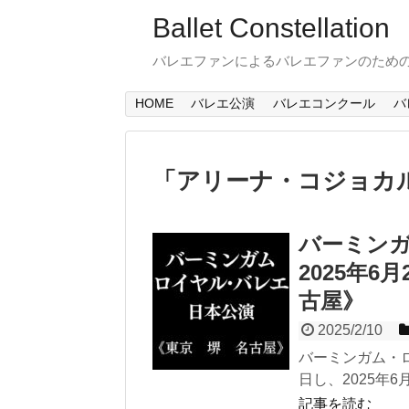
Ballet Constellation
バレエファンによるバレエファンのため
HOME
バレエ公演
バレエコンクール
バ
「
アリーナ・コジョカ
バーミン
2025年6
古屋》
2025/2/10
バーミンガム・ロ
日し、2025年6
記事を読む