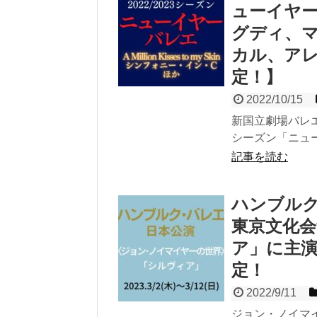
ューイヤー
グディ、
カル、ア
定！】
2022/10/15
新国立劇場バレエ
シーズン「ニューイ
記事を読む
ハンブルク
東京文化
ア」に主
定！
2022/9/11
ジョン・ノイマ