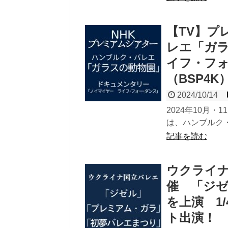
【TV】プ
レエ「ガ
イフ・フォ
（BSP4K
2024/10/14
2024年10月・
は、ハンブルク・
記事を読む
ウクライナ
催 「ジゼ
を上演 1
ト出演！