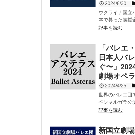
2024/8/30
ウクライナ国立バ
本で募った義援金
記事を読む
「バレエ・
日本人バ
ぐ〜」20
劇場オペ
2024/4/25
世界のバレエ団
ペシャルガラ公演
記事を読む
新国立劇場バ