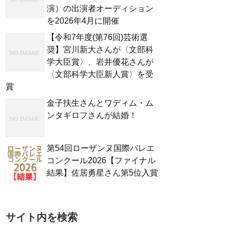
演）の出演者オーディション
を2026年4月に開催
【令和7年度(第76回)芸術選
奨】宮川新大さんが〈文部科
学大臣賞〉、岩井優花さんが
〈文部科学大臣新人賞〉を受
賞
金子扶生さんとワディム・ム
ンタギロフさんが結婚！
第54回ローザンヌ国際バレエ
コンクール2026【ファイナル
結果】佐居勇星さん第5位入賞
サイト内を検索