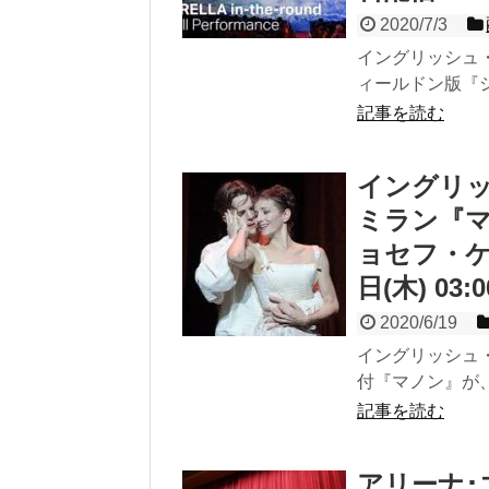
2020/7/3
イングリッシュ
ィールドン版『シン
記事を読む
イングリ
ミラン『
ョセフ・ケ
日(木) 0
2020/6/19
イングリッシュ
付『マノン』が、日本
記事を読む
アリーナ･