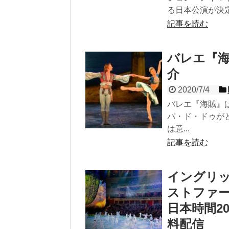
る日本公演が決定し
記事を読む
バレエ『海賊
介
2020/7/4
バレエ『海賊』
パ・ド・ドゥが
は意...
記事を読む
イングリ
ストファ
日本時間20
料配信