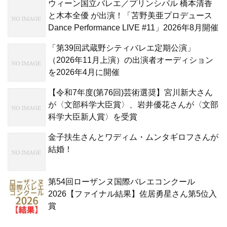
ウィーン国立バレエ／プリンシパル 橋本清香
と木本全優 が出演！「苫野美亜プロデュース
Dance Performance LIVE #11」2026年8月開催
「第39回武蔵野シティバレエ定期公演」
（2026年11月上演）の出演者オーディション
を2026年4月に開催
【令和7年度(第76回)芸術選奨】宮川新大さん
が〈文部科学大臣賞〉、岩井優花さんが〈文部
科学大臣新人賞〉を受賞
金子扶生さんとワディム・ムンタギロフさんが
結婚！
第54回ローザンヌ国際バレエコンクール
2026【ファイナル結果】佐居勇星さん第5位入
賞