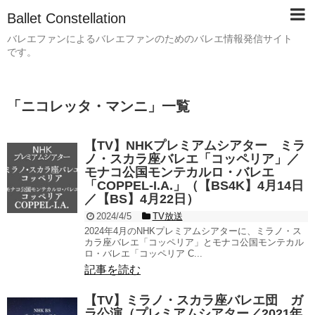
Ballet Constellation
バレエファンによるバレエファンのためのバレエ情報発信サイト
です。
「
ニコレッタ・マンニ
」
一覧
【TV】NHKプレミアムシアター ミラ
ノ・スカラ座バレエ「コッペリア」／
モナコ公国モンテカルロ・バレエ
「COPPEL-I.A.」（【BS4K】4月14日
／【BS】4月22日）
2024/4/5
TV放送
2024年4月のNHKプレミアムシアターに、ミラノ・ス
カラ座バレエ「コッペリア」とモナコ公国モンテカル
ロ・バレエ「コッペリア C...
記事を読む
【TV】ミラノ・スカラ座バレエ団 ガ
ラ公演（プレミアムシアター／2021年