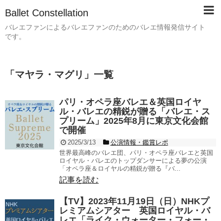
Ballet Constellation
バレエファンによるバレエファンのためのバレエ情報発信サイト
です。
「
マヤラ・マグリ
」
一覧
パリ・オペラ座バレエ＆英国ロイヤ
ル・バレエの精鋭が贈る「バレエ・ス
プリーム」2025年8月に東京文化会館
で開催
2025/3/13
公演情報・鑑賞レポ
世界最高峰のバレエ団、パリ・オペラ座バレエと英国
ロイヤル・バレエのトップダンサーによる夢の公演
「オペラ座＆ロイヤルの精鋭が贈る『バ...
記事を読む
【TV】2023年11月19日（日）NHKプ
レミアムシアター 英国ロイヤル・バ
レエ「ライク・ウォーター・フォー・