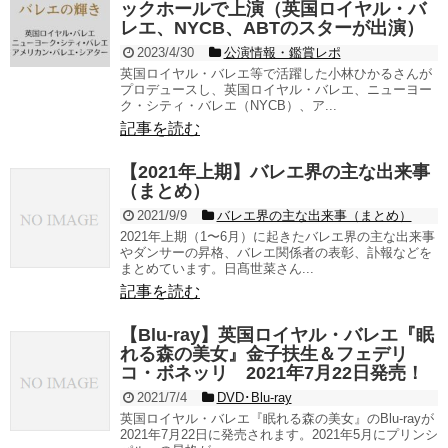
ックホールで上演（英国ロイヤル・バ
レエ、NYCB、ABTのスターが出演）
2023/4/30
公演情報・鑑賞レポ
英国ロイヤル・バレエ等で活躍した小林ひかるさんが
プロデュースし、英国ロイヤル・バレエ、ニューヨー
ク・シティ・バレエ（NYCB）、ア...
記事を読む
【2021年上期】バレエ界の主な出来事
（まとめ）
2021/9/9
バレエ界の主な出来事（まとめ）
2021年上期（1〜6月）に起きたバレエ界の主な出来事
やダンサーの昇格、バレエ関係者の表彰、訃報などを
まとめています。日髙世菜さん...
記事を読む
【Blu-ray】英国ロイヤル・バレエ『眠
れる森の美女』金子扶生＆フェデリ
コ・ボネッリ 2021年7月22日発売！
2021/7/4
DVD･Blu-ray
英国ロイヤル・バレエ『眠れる森の美女』のBlu-rayが
2021年7月22日に発売されます。2021年5月にプリンシ