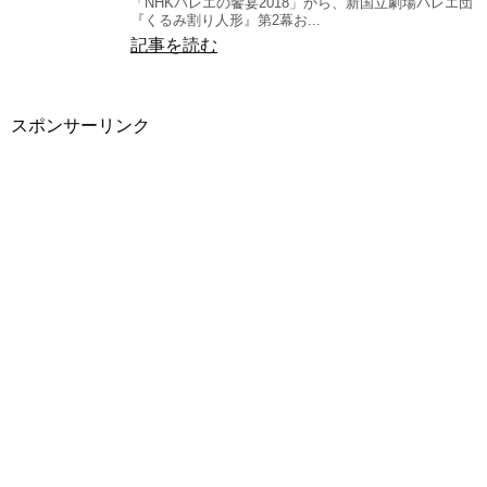
「NHKバレエの饗宴2018」から、新国立劇場バレエ団
『くるみ割り人形』第2幕お...
記事を読む
スポンサーリンク