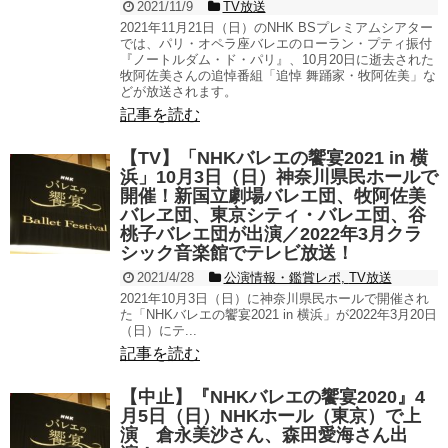
2021/11/9
TV放送
2021年11月21日（日）のNHK BSプレミアムシアター
では、パリ・オペラ座バレエのローラン・プティ振付
『ノートルダム・ド・パリ』、10月20日に逝去された
牧阿佐美さんの追悼番組「追悼 舞踊家・牧阿佐美」な
どが放送されます。
記事を読む
【TV】「NHKバレエの饗宴2021 in 横
浜」10月3日（日）神奈川県民ホールで
開催！新国立劇場バレエ団、牧阿佐美
バレヱ団、東京シティ・バレエ団、谷
桃子バレエ団が出演／2022年3月クラ
シック音楽館でテレビ放送！
2021/4/28
公演情報・鑑賞レポ
,
TV放送
2021年10月3日（日）に神奈川県民ホールで開催され
た「NHKバレエの饗宴2021 in 横浜」が2022年3月20日
（日）にテ...
記事を読む
【中止】『NHKバレエの饗宴2020』4
月5日（日）NHKホール（東京）で上
演 倉永美沙さん、森田愛海さん出