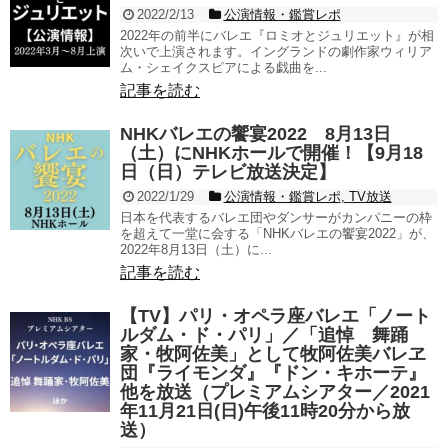
2022/2/13
公演情報・鑑賞レポ
2022年の前半にバレエ『ロミオとジュリエット』が相
次いで上演されます。イングランドの劇作家ウィリア
ム・シェイクスピアによる戯曲を...
記事を読む
NHKバレエの饗宴2022 8月13日
（土）にNHKホールで開催！【9月18
日（日）テレビ放送決定】
2022/1/29
公演情報・鑑賞レポ
,
TV放送
日本を代表するバレエ団やダンサーがカンパニーの枠
を超えて一堂に会する「NHKバレエの饗宴2022」が、
2022年8月13日（土）に...
記事を読む
【TV】パリ・オペラ座バレエ「ノート
ルダム・ド・パリ」／「追悼 舞踊
家・牧阿佐美」として牧阿佐美バレヱ
団『ライモンダ』『ドン・キホーテ』
他を放送（プレミアムシアター／2021
年11月21日(日)午後11時20分から放
送）