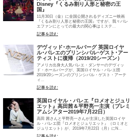
Disney『くるみ割り人形と秘密の王
国』
11月30日（金）に全国公開されるディズニー映画
『くるみ割り人形と秘密の王国』ですが、我々バレ
エファンにとっての最大の関心事はミステ...
記事を読む
デヴィッド･ホールバーグ 英国ロイヤ
ル･バレエのプリンシパル･ゲスト･アー
ティストに復帰（2019/20シーズン）
アメリカ出身大人気バレエ・ダンサーのデヴィッ
ド・ホールバーグが、英国ロイヤル・バレエ団
2019/20シーズンのプリンシパル・ゲスト・アーテ
ィ...
記事を読む
英国ロイヤル・バレエ『ロメオとジュリ
エット』高田茜＆平野亮一主演（プレミ
アムシアター2019年7月22日）
高田 茜さんと平野亮一さんが主演した英国ロイヤ
ル・バレエ団『ロメオとジュリエット』（ロミオと
ジュリエット）が、2019年7月22日（月）にN...
記事を読む