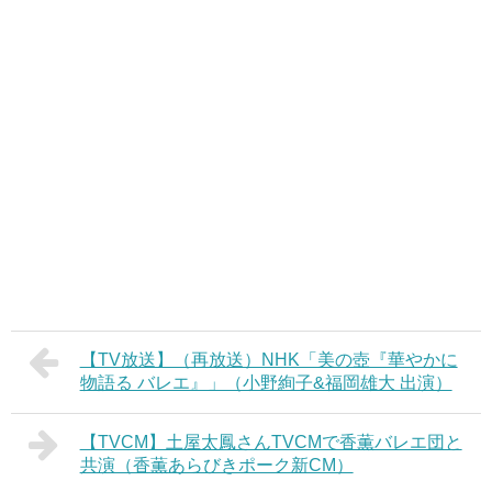
【TV放送】（再放送）NHK「美の壺『華やかに
物語る バレエ』」（小野絢子&福岡雄大 出演）
【TVCM】土屋太鳳さんTVCMで香薫バレエ団と
共演（香薫あらびきポーク新CM）