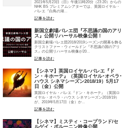
2021年5月23日（日）午後11時20分（23:20）からの
NHK BS プレミアムシアターでは、英国ロイヤル・
バレエ『白鳥の湖...
記事を読む
新国立劇場バレエ団『不思議の国のアリ
ス』公開リハーサル映像公開！
新国立劇場バレエ団2018/2019シーズンの開幕を飾る
クリストファー・ウィールドン『不思議の国のアリ
ス』の公開リハーサル映像が20...
記事を読む
【シネマ】英国ロイヤル･バレエ『ド
ン・キホーテ』（英国ロイヤル･オペラ･
ハウス シネマシーズン2018/19）5月17
日（金）公開
英国ロイヤル・バレエ『ドン・キホーテ』（英国ロ
イヤル・オペラ・ハウス シネマシーズン2018/19）
が、2019年5月17日（金）か...
記事を読む
【シネマ】ミスティ・コープランド/セ
ルゲイ・ポルーニン映像公開