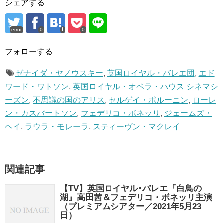
シェアする
error
0
0
フォローする
ゼナイダ・ヤノウスキー
,
英国ロイヤル・バレエ団
,
エド
ワード・ワトソン
,
英国ロイヤル・オペラ・ハウス シネマシ
ーズン
,
不思議の国のアリス
,
セルゲイ・ポルーニン
,
ローレ
ン・カスバートソン
,
フェデリコ・ボネッリ
,
ジェームズ・
ヘイ
,
ラウラ・モレーラ
,
スティーヴン・マクレイ
関連記事
【TV】英国ロイヤル･バレエ『白鳥の
湖』高田茜＆フェデリコ・ボネッリ主演
（プレミアムシアター／2021年5月23
日）