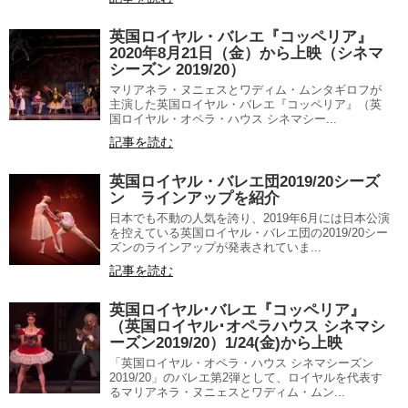
英国ロイヤル・バレエ『コッペリア』
2020年8月21日（金）から上映（シネマ
シーズン 2019/20）
マリアネラ・ヌニェスとワディム・ムンタギロフが
主演した英国ロイヤル・バレエ『コッペリア』（英
国ロイヤル・オペラ・ハウス シネマシー...
記事を読む
英国ロイヤル・バレエ団2019/20シーズ
ン ラインアップを紹介
日本でも不動の人気を誇り、2019年6月には日本公演
を控えている英国ロイヤル・バレエ団の2019/20シー
ズンのラインアップが発表されていま...
記事を読む
英国ロイヤル･バレエ『コッペリア』
（英国ロイヤル･オペラハウス シネマシ
ーズン2019/20）1/24(金)から上映
「英国ロイヤル・オペラ・ハウス シネマシーズン
2019/20」のバレエ第2弾として、ロイヤルを代表す
るマリアネラ・ヌニェスとワディム・ムン...