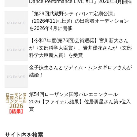
Dance Performance LIVE #11」2026年8月開催
「第39回武蔵野シティバレエ定期公演」
（2026年11月上演）の出演者オーディション
を2026年4月に開催
【令和7年度(第76回)芸術選奨】宮川新大さん
が〈文部科学大臣賞〉、岩井優花さんが〈文部
科学大臣新人賞〉を受賞
金子扶生さんとワディム・ムンタギロフさんが
結婚！
第54回ローザンヌ国際バレエコンクール
2026【ファイナル結果】佐居勇星さん第5位入
賞
サイト内を検索