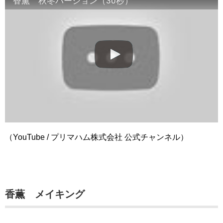
香薫 秋冬バージョン（30秒）
（YouTube / プリマハム株式会社 公式チャンネル）
香薫 メイキング