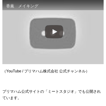
香薫 メイキング
（YouTube / プリマハム株式会社 公式チャンネル）
プリマハム公式サイトの「ミートスタジオ」でも公開され
ています。