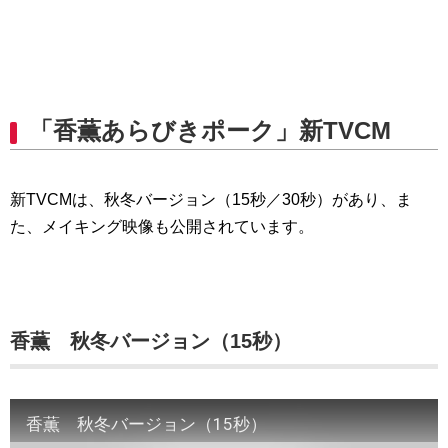
「香薫あらびきポーク」新TVCM
新TVCMは、秋冬バージョン（15秒／30秒）があり、ま
た、メイキング映像も公開されています。
香薫 秋冬バージョン（15秒）
香薫 秋冬バージョン（15秒）