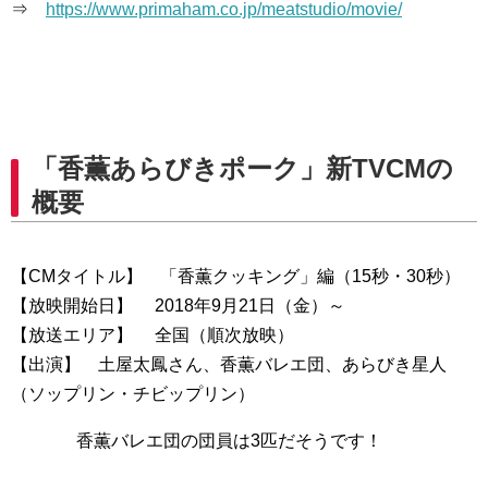
⇒
https://www.primaham.co.jp/meatstudio/movie/
「香薫あらびきポーク」新TVCMの
概要
【CMタイトル】 「香薫クッキング」編（15秒・30秒）
【放映開始日】 2018年9月21日（金）～
【放送エリア】 全国（順次放映）
【出演】 土屋太鳳さん、香薫バレエ団、あらびき星人
（ソップリン・チビップリン）
香薫バレエ団の団員は3匹だそうです！