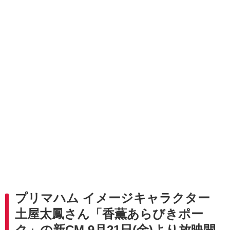
プリマハム イメージキャラクター
土屋太鳳さん「香薫あらびきポー
ク」の新CM 9月21日(金)より放映開