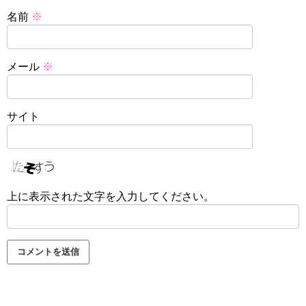
名前
※
メール
※
サイト
上に表示された文字を入力してください。