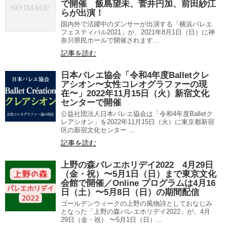
で開催 飯島望未、菅井円加、前田紗江
らが出演！
国内外で活躍中のダンサーが出演する「横浜バレエ
フェスティバル2021」が、2021年8月1日（日）に神
奈川県民ホールで開催されます...
記事を読む
日本バレエ協会「令和4年度Balletクレ
アシオン〜女性コレオグラファーの現
在〜」2022年11月15日（火）新宿文化
センターで開催
公益社団法人日本バレエ協会は「令和4年度Balletク
レアシオン」を2022年11月15日（火）に東京都新宿
区の新宿文化センター ...
記事を読む
上野の森バレエホリデイ2022 4月29日
（金・祝）〜5月1日（日）まで東京文化
会館で開催／Online プログラムは4月16
日（土）〜5月8日（日）の期間配信
ゴールデンウィークの上野の風物詩としておなじみ
となった「上野の森バレエホリデイ2022」が、4月
29日（金・祝） 〜5月1日（日）...