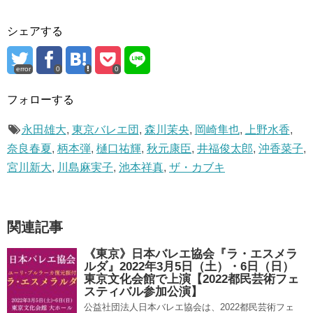
シェアする
error
0
0
フォローする
永田雄大
,
東京バレエ団
,
森川茉央
,
岡崎隼也
,
上野水香
,
奈良春夏
,
柄本弾
,
樋口祐輝
,
秋元康臣
,
井福俊太郎
,
沖香菜子
,
宮川新大
,
川島麻実子
,
池本祥真
,
ザ・カブキ
関連記事
《東京》日本バレエ協会『ラ・エスメラ
ルダ』2022年3月5日（土）・6日（日）
東京文化会館で上演【2022都民芸術フェ
スティバル参加公演】
公益社団法人日本バレエ協会は、2022都民芸術フェ