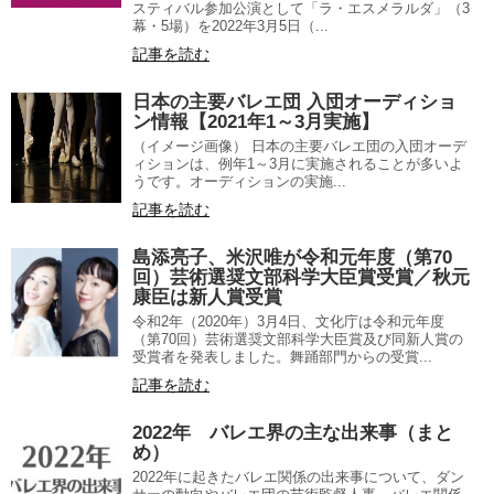
スティバル参加公演として「ラ・エスメラルダ」（3
幕・5場）を2022年3月5日（...
記事を読む
日本の主要バレエ団 入団オーディショ
ン情報【2021年1～3月実施】
（イメージ画像） 日本の主要バレエ団の入団オーデ
ィションは、例年1～3月に実施されることが多いよ
うです。オーディションの実施...
記事を読む
島添亮子、米沢唯が令和元年度（第70
回）芸術選奨文部科学大臣賞受賞／秋元
康臣は新人賞受賞
令和2年（2020年）3月4日、文化庁は令和元年度
（第70回）芸術選奨文部科学大臣賞及び同新人賞の
受賞者を発表しました。舞踊部門からの受賞...
記事を読む
2022年 バレエ界の主な出来事（まと
め）
2022年に起きたバレエ関係の出来事について、ダン