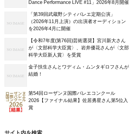
Dance Performance LIVE #11」2026年8月開催
「第39回武蔵野シティバレエ定期公演」
（2026年11月上演）の出演者オーディション
を2026年4月に開催
【令和7年度(第76回)芸術選奨】宮川新大さん
が〈文部科学大臣賞〉、岩井優花さんが〈文部
科学大臣新人賞〉を受賞
金子扶生さんとワディム・ムンタギロフさんが
結婚！
第54回ローザンヌ国際バレエコンクール
2026【ファイナル結果】佐居勇星さん第5位入
賞
サイト内を検索