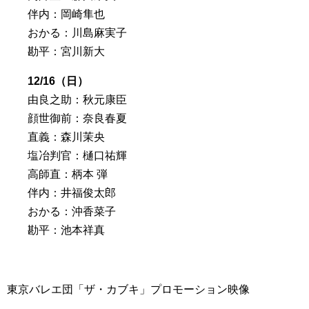
伴内：岡崎隼也
おかる：川島麻実子
勘平：宮川新大
12/16（日）
由良之助：秋元康臣
顔世御前：奈良春夏
直義：森川茉央
塩冶判官：樋口祐輝
高師直：柄本 弾
伴内：井福俊太郎
おかる：沖香菜子
勘平：池本祥真
東京バレエ団「ザ・カブキ」プロモーション映像