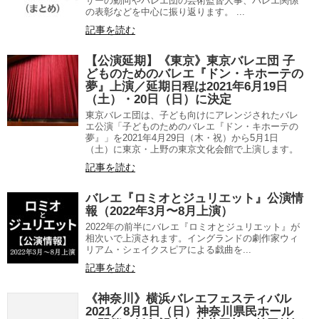
サーの動向やバレエ団の芸術監督人事、バレエ関係
の表彰などを中心に振り返ります。 ...
記事を読む
【公演延期】《東京》東京バレエ団 子
どものためのバレエ『ドン・キホーテの
夢』上演／延期日程は2021年6月19日
（土）・20日（日）に決定
東京バレエ団は、子ども向けにアレンジされたバレ
エ公演「子どものためのバレエ『ドン・キホーテの
夢』」を2021年4月29日（木・祝）から5月1日
（土）に東京・上野の東京文化会館で上演します。
記事を読む
バレエ『ロミオとジュリエット』公演情
報（2022年3月〜8月上演）
2022年の前半にバレエ『ロミオとジュリエット』が
相次いで上演されます。イングランドの劇作家ウィ
リアム・シェイクスピアによる戯曲を...
記事を読む
《神奈川》横浜バレエフェスティバル
2021／8月1日（日）神奈川県民ホール