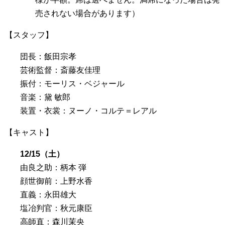
売されない場合があります）
【スタッフ】
団長：飯田宗孝
芸術監督：斎藤友佳理
振付：モーリス・ベジャール
音楽：黛 敏郎
装置・衣裳：ヌーノ・コルテ＝レアル
【キャスト】
12/15（土）
由良之助：柄本 弾
顔世御前：上野水香
直義：永田雄大
塩冶判官：秋元康臣
高師直：森川茉央