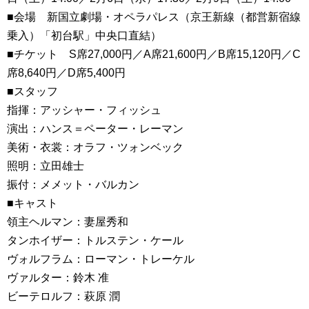
■会場 新国立劇場・オペラパレス（京王新線（都営新宿線
乗入）「初台駅」中央口直結）
■チケット S席27,000円／A席21,600円／B席15,120円／C
席8,640円／D席5,400円
■スタッフ
指揮：アッシャー・フィッシュ
演出：ハンス＝ペーター・レーマン
美術・衣裳：オラフ・ツォンベック
照明：立田雄士
振付：メメット・バルカン
■キャスト
領主ヘルマン：妻屋秀和
タンホイザー：トルステン・ケール
ヴォルフラム：ローマン・トレーケル
ヴァルター：鈴木 准
ビーテロルフ：萩原 潤