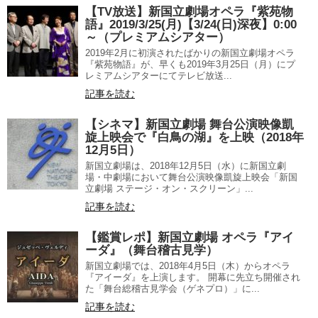
【TV放送】新国立劇場オペラ『紫苑物
語』2019/3/25(月)【3/24(日)深夜】0:00
～（プレミアムシアター）
2019年2月に初演されたばかりの新国立劇場オペラ
『紫苑物語』が、早くも2019年3月25日（月）にプ
レミアムシアターにてテレビ放送...
記事を読む
【シネマ】新国立劇場 舞台公演映像凱
旋上映会で『白鳥の湖』を上映（2018年
12月5日）
新国立劇場は、2018年12月5日（水）に新国立劇
場・中劇場において舞台公演映像凱旋上映会「新国
立劇場 ステージ・オン・スクリーン」...
記事を読む
【鑑賞レポ】新国立劇場 オペラ『アイ
ーダ』（舞台稽古見学）
新国立劇場では、2018年4月5日（木）からオペラ
『アイーダ』を上演します。 開幕に先立ち開催され
た「舞台総稽古見学会（ゲネプロ）」に...
記事を読む