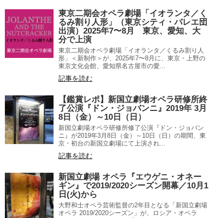
東京二期会オペラ劇場「イオランタ／く
るみ割り人形」（東京シティ・バレエ団
出演）2025年7〜8月 東京、愛知、大
分で上演
東京二期会オペラ劇場「イオランタ／くるみ割り人
形」＜新制作＞が、2025年7〜8月に、東京・上野の
東京文化会館、愛知県名古屋市の愛...
記事を読む
【鑑賞レポ】新国立劇場オペラ研修所終
了公演『ドン・ジョバンニ』2019年 3月
8日（金）～10日（日）
新国立劇場オペラ研修所修了公演『ドン・ジョバン
ニ』が2019年3月8日（金）～10日（日）の期間、東
京・初台の新国立劇場にて上演され...
記事を読む
新国立劇場 オペラ『エウゲニ・オネー
ギン』で2019/2020シーズン開幕／10月1
日(火)から
大野和士オペラ芸術監督の2年目となる「新国立劇場
オペラ 2019/2020シーズン」が、ロシア・オペラ