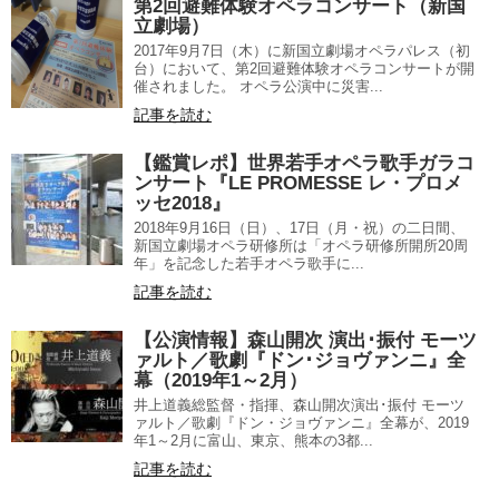
第2回避難体験オペラコンサート（新国
立劇場）
2017年9月7日（木）に新国立劇場オペラパレス（初
台）において、第2回避難体験オペラコンサートが開
催されました。 オペラ公演中に災害...
記事を読む
【鑑賞レポ】世界若手オペラ歌手ガラコ
ンサート『LE PROMESSE レ・プロメ
ッセ2018』
2018年9月16日（日）、17日（月・祝）の二日間、
新国立劇場オペラ研修所は「オペラ研修所開所20周
年」を記念した若手オペラ歌手に...
記事を読む
【公演情報】森山開次 演出･振付 モーツ
ァルト／歌劇『ドン･ジョヴァンニ』全
幕（2019年1～2月）
井上道義総監督・指揮、森山開次演出･振付 モーツ
ァルト／歌劇『ドン・ジョヴァンニ』全幕が、2019
年1～2月に富山、東京、熊本の3都...
記事を読む