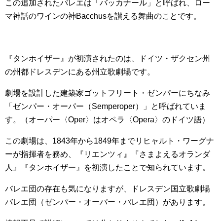
この追加されたバレエは「バッカナール」と呼ばれ、ロー
マ神話のワインの神Bacchusを讃える舞曲のことです。
『タンホイザー』が初演されたのは、ドイツ・ザクセン州
の州都ドレスデンにある州立歌劇場です。
劇場を設計した建築家ゴットフリート・ゼンパーにちなみ
「ゼンパー・オーパー（Semperoper）」と呼ばれていま
す。（オーパー〈Oper〉はオペラ〈Opera〉のドイツ語）
この劇場は、1843年から1849年までリヒャルト・ワーグナ
ーが指揮者を務め、『リエンツィ』『さまよえるオランダ
人』『タンホイザー』を初演したことで知られています。
バレエ団の存在も気になりますが、ドレスデン国立歌劇場
バレエ団（ゼンパー・オーパー・バレエ団）があります。