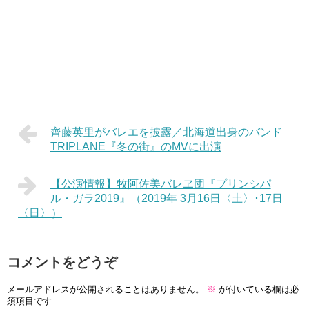
齊藤英里がバレエを披露／北海道出身のバンド
TRIPLANE『冬の街』のMVに出演
【公演情報】牧阿佐美バレヱ団『プリンシパ
ル・ガラ2019』（2019年 3月16日〈土〉･17日
〈日〉）
コメントをどうぞ
メールアドレスが公開されることはありません。
※
が付いている欄は必
須項目です