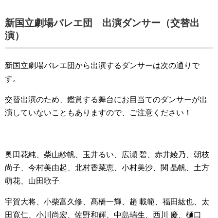
新国立劇場バレエ団 出演ダンサー（交替出
演）
新国立劇場バレエ団から出演するダンサーは次の通りで
す。
交替出演のため、鑑賞する舞台にお目当てのダンサーが出
演していないこともありますので、ご注意ください！
奥田花純、柴山紗帆、玉井るい、広瀬 碧、赤井綾乃、朝枝
尚子、今村美由起、北村香菜恵、小村美沙、関 晶帆、土方
萌花、山田歌子
宇賀大将、小柴富久修、髙橋一輝、趙 載範、福田紘也、太
田寛仁、小川尚宏、佐野和輝、中島瑞生、西川 慶、樋口