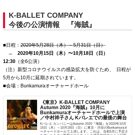
K-BALLET COMPANY
今後の公演情報 『海賊』
■日程：
2020年5月28日（木）～5月31日（日）
→
2020年10月15日（木）〜10月18日（日）
12:30
（全6公演）
（注）新型コロナウイルスの感染拡大を防ぐため、 日程が
5月から10月に延期されています。
■会場：Bunkamuraオーチャードホール
《東京》K-BALLET COMPANY
Autumn 2020『海賊』10月に
Bunkamuraオーチャードホールで上演
／中村祥子さん Kバレエでの最後の舞台
Kバレエ カンパニーはAutumn 2020『海賊』を2020年10月
15日（木）～10月18日（日）に東京・渋谷のBunkamuraオ
ーチャードホールで上演します。これは、当初5月に予定さ