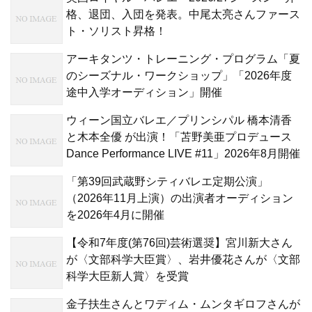
格、退団、入団を発表。中尾太亮さんファース
ト・ソリスト昇格！
アーキタンツ・トレーニング・プログラム「夏
のシーズナル・ワークショップ」「2026年度
途中入学オーディション」開催
ウィーン国立バレエ／プリンシパル 橋本清香
と木本全優 が出演！「苫野美亜プロデュース
Dance Performance LIVE #11」2026年8月開催
「第39回武蔵野シティバレエ定期公演」
（2026年11月上演）の出演者オーディション
を2026年4月に開催
【令和7年度(第76回)芸術選奨】宮川新大さん
が〈文部科学大臣賞〉、岩井優花さんが〈文部
科学大臣新人賞〉を受賞
金子扶生さんとワディム・ムンタギロフさんが