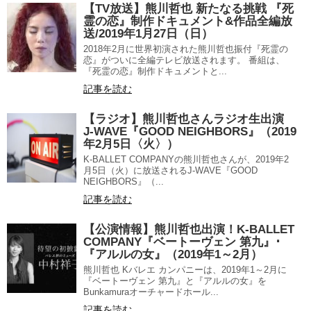
【TV放送】熊川哲也 新たなる挑戦 『死
霊の恋』制作ドキュメント&作品全編放
送/2019年1月27日（日）
2018年2月に世界初演された熊川哲也振付『死霊の
恋』がついに全編テレビ放送されます。 番組は、
『死霊の恋』制作ドキュメントと...
記事を読む
【ラジオ】熊川哲也さんラジオ生出演
J-WAVE『GOOD NEIGHBORS』（2019
年2月5日〈火〉）
K-BALLET COMPANYの熊川哲也さんが、2019年2
月5日（火）に放送されるJ-WAVE『GOOD
NEIGHBORS』（...
記事を読む
【公演情報】熊川哲也出演！K-BALLET
COMPANY『ベートーヴェン 第九』･
『アルルの女』（2019年1～2月）
熊川哲也 Kバレエ カンパニーは、2019年1～2月に
『ベートーヴェン 第九』と『アルルの女』を
Bunkamuraオーチャードホール...
記事を読む