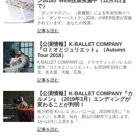
ン2018》WEB投票実施中（12月3日ま
で）
「ダンスマガジン」（新書館）による年末恒例イベ
ント「ダンサーベストテン2018」のWEB投票が実施
されています。 あなたの投票...
記事を読む
【公演情報】K-BALLET COMPANY
『ロミオとジュリエット』（Autumn
Tour 2018）
K-BALLET COMPANY は、ドラマティックバレエの
傑作『ロミオとジュリエット』を2018年10月に東
京、名古屋、大阪、広島...
記事を読む
【公演情報】K-BALLET COMPANY『カ
ルメン』（2019年3月）エンディングが
変わることが判明！
熊川哲也 Kバレエ カンパニーは、2019年3月に『カ
ルメン』を東京、仙台、郡山の3都市で上演します。
1から2月に上演する『...
記事を読む