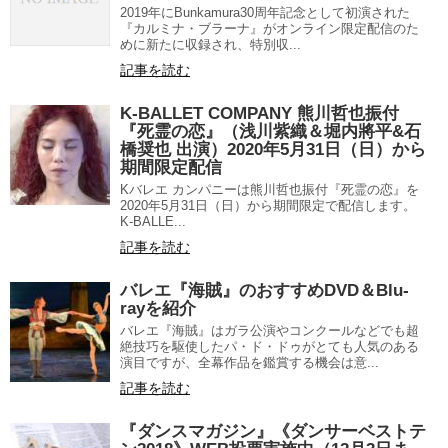
2019年にBunkamura30周年記念として初演された
『カルミナ・ブラーナ』がオンライン限定配信のた
めに新たに収録され、特別収...
記事を読む
K-BALLET COMPANY 熊川哲也振付
『死霊の恋』（浅川紫織＆堀内將平&石
橋奨也 出演）2020年5月31日（日）から
期間限定配信
Kバレエ カンパニーは熊川哲也振付『死霊の恋』を
2020年5月31日（日）から期間限定で配信します。
K-BALLE...
記事を読む
バレエ『海賊』のおすすめDVD＆Blu-
rayを紹介
バレエ『海賊』はガラ公演やコンクールなどでも超
絶技巧を駆使したパ・ド・ドゥがとても人気のある
演目ですが、全幕作品を鑑賞する機会は意...
記事を読む
『ダンスマガジン』《ダンサーベストテ