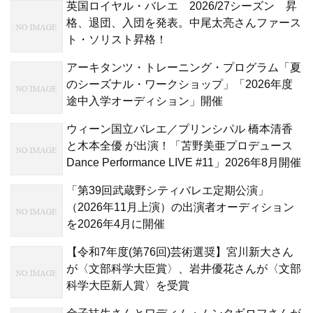
英国ロイヤル・バレエ 2026/27シーズン 昇
格、退団、入団を発表。中尾太亮さんファース
ト・ソリスト昇格！
アーキタンツ・トレーニング・プログラム「夏
のシーズナル・ワークショップ」「2026年度
途中入学オーディション」開催
ウィーン国立バレエ／プリンシパル 橋本清香
と木本全優 が出演！「苫野美亜プロデュース
Dance Performance LIVE #11」2026年8月開催
「第39回武蔵野シティバレエ定期公演」
（2026年11月上演）の出演者オーディション
を2026年4月に開催
【令和7年度(第76回)芸術選奨】宮川新大さん
が〈文部科学大臣賞〉、岩井優花さんが〈文部
科学大臣新人賞〉を受賞