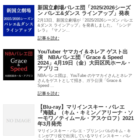
新国立劇場バレエ団「2025/2026シーズ
ン バレエ&ダンス ラインアップ」発表
2月13日、新国立劇場が「2025/2026シーズン バレエ
&ダンス ラインアップ」を発表しました。『シンデ
レラ』『マノン...
記事を読む
YouTuber ヤマカイ＆ネレア ゲスト出
演 NBAバレエ団「Grace & Speed
2024」4月19日（金）大田区民ホール・
アプリコ
NBAバレエ団は、YouTube のヤマカイさんとネレア
さんをゲストとして招き、ガラ公演「Grace &
Speed ...
記事を読む
【Blu-ray】マリインスキー・バレエ
『海賊』（キム・キミン／アリーナ・ソ
ーモワ／ティムール・アスケロフ）2021
年3月発売
マリインスキー・バレエ・プリンシパルのキム・キ
ミンがアリ役で出演しているマリインスキー・バレ