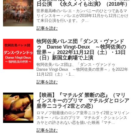
日公演 《永久メイも出演》（2018年）
世界最高峰のバレエ・カンパニーのひとつであるマ
リインスキー・バレエが2018年11月から12月にかけ
て来日公演を行います。 ク...
記事を読む
牧阿佐美バレヱ団「ダンス・ヴァンド
ゥ Danse Vingt-Deux ～牧阿佐美の
世界～」2022年11月12日（土）・13日
（日）新国立劇場で上演
牧阿佐美バレヱ団は、「ダンス・ヴァンドゥ
Danse Vingt-Deux ～牧阿佐美の世界～」を2022年
11月12日（土）・1...
記事を読む
【映画】『マチルダ 禁断の恋』（マリ
インスキーのプリマ マチルダとロシア
皇帝ニコライ2世との恋）
ロマノフ朝最後のロシア皇帝ニコライ2世とマリイン
スキー・バレエのプリマ マチルダ・クシェシンス
カヤとの許されない恋を描いた映画『マチ...
記事を読む