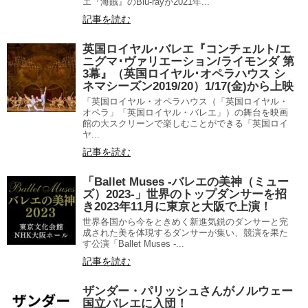
エ『海賊』のBlu-rayが2021年...
記事を読む
英国ロイヤル･バレエ『コンチェルト/エ
ニグマ･ヴァリエーション/ライモンダ 第
3幕』（英国ロイヤル･オペラハウス シ
ネマシーズン2019/20）1/17(金)から上映
「英国ロイヤル・オペラハウス（「英国ロイヤル・
オペラ」「英国ロイヤル・バレエ」）の舞台を映画
館の大スクリーンで楽しむことができる「英国ロイ
ヤ...
記事を読む
「Ballet Muses -バレエの美神（ミュー
ズ）2023-」世界のトップダンサーを招
き2023年11月に東京と大阪で上演！
世界各国から今をときめく新進気鋭のダンサーと完
成された美を体現するダンサーが集い、競演を果た
す公演「Ballet Muses -...
記事を読む
ザンダー・パリッシュさんがノルウェー
国立バレエに入団！