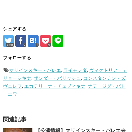
シェアする
error
0
0
フォローする
マリインスキー・バレエ
,
ライモンダ
,
ヴィクトリア・テ
リョーシキナ
,
ザンダー・パリッシュ
,
コンスタンチン・ズ
ヴェレフ
,
エカテリーナ・チェブィキナ
,
ナデージダ・バト
ーエワ
関連記事
【公演情報】マリインスキー・バレエ来