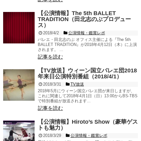
【公演情報】The 5th BALLET
TRADITION（田北志のぶプロデュー
ス）
2018/4/2
公演情報・鑑賞レポ
バレエ・田北志のぶ オフィス主催による『The 5th
BALLET TRADITION』が2018年4月12日（木）に上演
されます。 ...
記事を読む
【TV放送】ウィーン国立バレエ団2018
年来日公演特別番組（2018/4/1）
2018/3/31
TV放送
2018年5月にウィーン国立バレエ団が来日しますが、
これに関連して2018年4月1日（日）13:00からBS-TBS
で特別番組が放送されます...
記事を読む
【公演情報】Hiroto’s Show（豪華ゲス
トも魅力）
2018/3/29
公演情報・鑑賞レポ