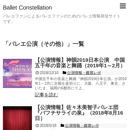
Ballet Constellation
バレエファンによるバレエファンのためのバレエ情報発信サイト
です。
「
バレエ公演（その他）
」
一覧
【公演情報】神韻2019日本公演 中国
五千年の音楽と舞踊（2019年1～2月）
2018/12/10
公演情報・鑑賞レポ
中国五千年の音楽と舞踊『神韻2019日本公演』が2019
年1～2月に京都を皮切りに、大阪、八王子、東京、さ
いたま、福岡の6都市にて上...
記事を読む
【公演情報】佐々木美智子バレエ団
『バフチサライの泉』（2018年8月16
日）
2018/5/18
公演情報・鑑賞レポ