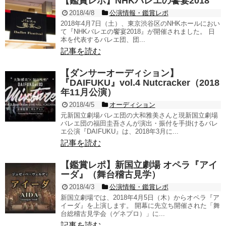
【鑑賞レポ】NHKバレエの饗宴2018
2018/4/8
公演情報・鑑賞レポ
2018年4月7日（土）、東京渋谷区のNHKホールにおい
て『NHKバレエの饗宴2018』が開催されました。 日
本を代表するバレエ団、団...
記事を読む
【ダンサーオーディション】
『DAIFUKU』vol.4 Nutcracker（2018
年11月公演）
2018/4/5
オーディション
元新国立劇場バレエ団の大和雅美さんと現新国立劇場
バレエ団の福田圭吾さんが演出・振付を手掛けるバレ
エ公演『DAIFUKU』は、2018年3月に...
記事を読む
【鑑賞レポ】新国立劇場 オペラ『アイ
ーダ』（舞台稽古見学）
2018/4/3
公演情報・鑑賞レポ
新国立劇場では、2018年4月5日（木）からオペラ『ア
イーダ』を上演します。 開幕に先立ち開催された「舞
台総稽古見学会（ゲネプロ）」に...
記事を読む