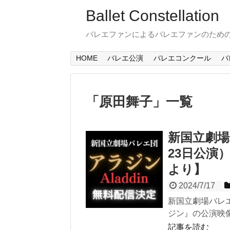
Ballet Constellation
バレエファンによるバレエファンのため
HOME
バレエ公演
バレエコンクール
バ
「
原田舞子
」
一覧
新国立劇場
23日公演）
より】
2024/7/17
新国立劇場バレエ
ジン』の公演映像を
記事を読む