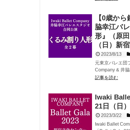
【0歳から鑑賞
脇幸江バ
形』（原田
（日）新
2023/8/13
元東京バレエ団プリ
Company & 
記事を読む
Iwaki Bal
21日（日
2023/3/22
Iwaki Ball