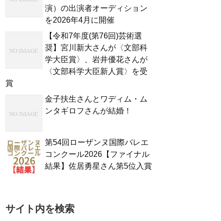
演）の出演者オーディション
を2026年4月に開催
【令和7年度(第76回)芸術選
奨】宮川新大さんが〈文部科
学大臣賞〉、岩井優花さんが
〈文部科学大臣新人賞〉を受
賞
金子扶生さんとワディム・ム
ンタギロフさんが結婚！
第54回ローザンヌ国際バレエ
コンクール2026【ファイナル
結果】佐居勇星さん第5位入賞
サイト内を検索