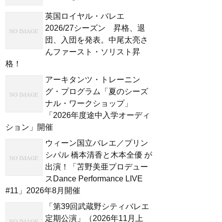
英国ロイヤル・バレエ
2026/27シーズン 昇格、退
団、入団を発表。中尾太亮さ
んファースト・ソリスト昇
格！
アーキタンツ・トレーニン
グ・プログラム「夏のシーズ
ナル・ワークショップ」
「2026年度途中入学オーディ
ション」開催
ウィーン国立バレエ／プリン
シパル 橋本清香と木本全優 が
出演！「苫野美亜プロデュー
スDance Performance LIVE
#11」2026年8月開催
「第39回武蔵野シティバレエ
定期公演」（2026年11月上