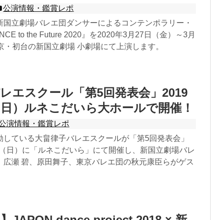
公演情報・鑑賞レポ
新国立劇場バレエ団ダンサーによるコンテンポラリー・
 to the Future 2020』を2020年3月27日（金）～3月
東京・初台の新国立劇場 小劇場にて上演します。
レエスクール「第5回発表会」2019
（日）ルネこだいら大ホールで開催！
公演情報・鑑賞レポ
動している大畠律子バレエスクールが「第5回発表会」
8日（日）に「ルネこだいら」にて開催し、新国立劇場バレ
、広瀬 碧、原田舞子、東京バレエ団の秋元康臣らがゲス
PON dance project 2018 × 新