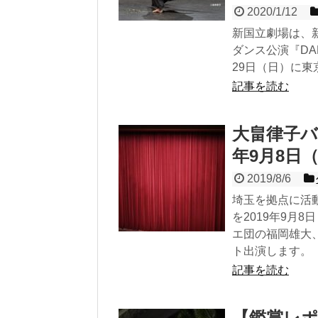
2020/1/12
新国立劇場は、
ダンス公演『DANCE
29日（日）に
記事を読む
大畠律子バ
年9月8日
2019/8/6
埼玉を拠点に活
を2019年9月
エ団の福岡雄大
ト出演します。
記事を読む
【鑑賞レポ】JA