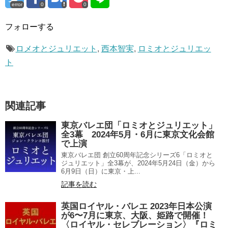
error
0
0
フォローする
ロメオとジュリエット
,
西本智実
,
ロミオとジュリエッ
ト
関連記事
東京バレエ団「ロミオとジュリエット」
全3幕 2024年5月・6月に東京文化会館
で上演
東京バレエ団 創立60周年記念シリーズ6「ロミオと
ジュリエット」全3幕が、2024年5月24日（金）から
6月9日（日）に東京・上...
記事を読む
英国ロイヤル・バレエ 2023年日本公演
が6〜7月に東京、大阪、姫路で開催！
〈ロイヤル・セレブレーション〉『ロミ