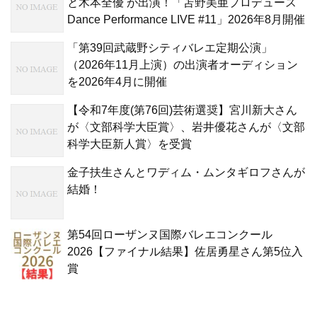
と木本全優 が出演！「苫野美亜プロデュース
Dance Performance LIVE #11」2026年8月開催
「第39回武蔵野シティバレエ定期公演」
（2026年11月上演）の出演者オーディション
を2026年4月に開催
【令和7年度(第76回)芸術選奨】宮川新大さん
が〈文部科学大臣賞〉、岩井優花さんが〈文部
科学大臣新人賞〉を受賞
金子扶生さんとワディム・ムンタギロフさんが
結婚！
第54回ローザンヌ国際バレエコンクール
2026【ファイナル結果】佐居勇星さん第5位入
賞