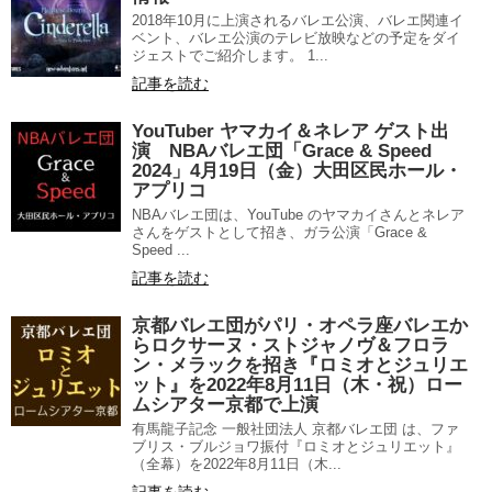
2018年10月に上演されるバレエ公演、バレエ関連イ
ベント、バレエ公演のテレビ放映などの予定をダイ
ジェストでご紹介します。 1...
記事を読む
YouTuber ヤマカイ＆ネレア ゲスト出
演 NBAバレエ団「Grace & Speed
2024」4月19日（金）大田区民ホール・
アプリコ
NBAバレエ団は、YouTube のヤマカイさんとネレア
さんをゲストとして招き、ガラ公演「Grace &
Speed ...
記事を読む
京都バレエ団がパリ・オペラ座バレエか
らロクサーヌ・ストジャノヴ＆フロラ
ン・メラックを招き『ロミオとジュリエ
ット』を2022年8月11日（木・祝）ロー
ムシアター京都で上演
有馬龍子記念 一般社団法人 京都バレエ団 は、ファ
ブリス・ブルジョワ振付『ロミオとジュリエット』
（全幕）を2022年8月11日（木...
記事を読む