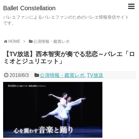
Ballet Constellation
バレエファンによるバレエファンのためのバレエ情報発信サイト
です。
HOME
公演情報・鑑賞レポ
【TV放送】西本智実が奏でる悲恋～バレエ「ロ
ミオとジュリエット」
2018/8/3
公演情報・鑑賞レポ
,
TV放送