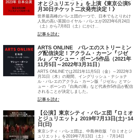
オとジュリエット』を上演《東京公演5
月30日チケット二次発売決定！》
世界最高峰のバレエ団の一つで、日本でもとりわけ
人気の高い英国ロイヤル・バレエが2023年6月24日
（土）から7月8日（土）にかけ...
記事を読む
ARTS ONLINE バレエのストリーミン
グ配信決定！アクラム・カーン『ジゼ
ル』／マシュー・ボーン5作品（2021年
11月5日～2022年3月31日）
ARTS ONLINEでは2021年11月5日（金）～2022年3
月31日（木）の期間、イングリッシュ・ナショナ
ル・バレエのアクラム・カーン版『ジゼル』とマシ
ュー・ボーンの『白鳥の湖』など代表作5作品が配信
されることが決定しました。
記事を読む
【公演】東京シティ・バレエ団『ロミオ
とジュリエット』2019年7月13日(土)･14
日(日)
東京シティ・バレエ団は、中島伸欣版 『ロミオとジ
ュリエット』を2019年7月13日（土）・7月14日