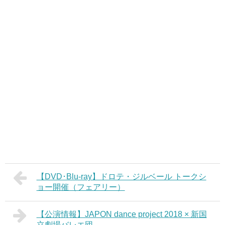
【DVD･Blu-ray】ドロテ・ジルベール トークシ
ョー開催（フェアリー）
【公演情報】JAPON dance project 2018 × 新国
立劇場バレエ団