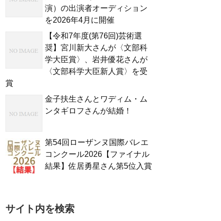
演）の出演者オーディション
を2026年4月に開催
【令和7年度(第76回)芸術選
奨】宮川新大さんが〈文部科
学大臣賞〉、岩井優花さんが
〈文部科学大臣新人賞〉を受
賞
金子扶生さんとワディム・ム
ンタギロフさんが結婚！
第54回ローザンヌ国際バレエ
コンクール2026【ファイナル
結果】佐居勇星さん第5位入賞
サイト内を検索