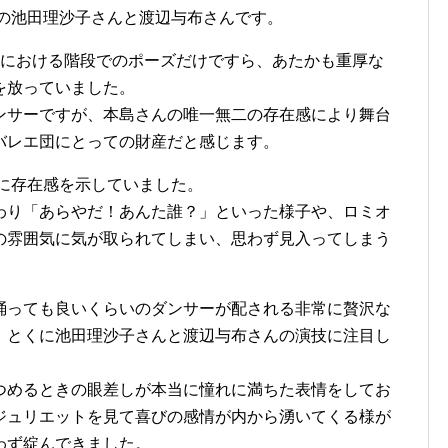
役の池田理沙子さんと渡辺与布さんです。
頭における階段でのポーズだけですら、あたかも重厚な
を放っていました。
ンサーですが、本島さんの唯一無二の存在感により舞台
バレエ団にとっての財産だと感じます。
に存在感を示していました。
わり「あらやだ！あんた誰？」といった様子や、ロミオ
の雰囲気に気が取られてしまい、思わず見入ってしまう
踊っても良いくらいのダンサーが配される非常に贅沢な
、とくに池田理沙子さんと渡辺与布さんの演技に注目し
つめるときの眼差しが本当に憧れに満ちた表情をしてお
ジュリエットを見て喜びの感情が内から湧いてくる様が
わず綻んできました。