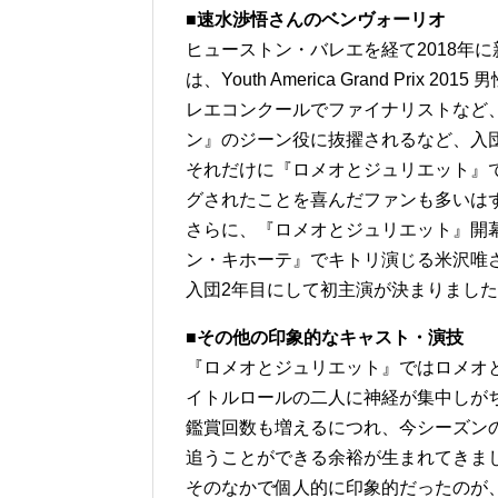
■速水渉悟さんのベンヴォーリオ
ヒューストン・バレエを経て2018年
は、Youth America Grand Pr
レエコンクールでファイナリストなど
ン』のジーン役に抜擢されるなど、入
それだけに『ロメオとジュリエット』
グされたことを喜んだファンも多いは
さらに、『ロメオとジュリエット』開幕前
ン・キホーテ』でキトリ演じる米沢唯
入団2年目にして初主演が決まりまし
■その他の印象的なキャスト・演技
『ロメオとジュリエット』ではロメオ
イトルロールの二人に神経が集中しが
鑑賞回数も増えるにつれ、今シーズン
追うことができる余裕が生まれてきま
そのなかで個人的に印象的だったのが