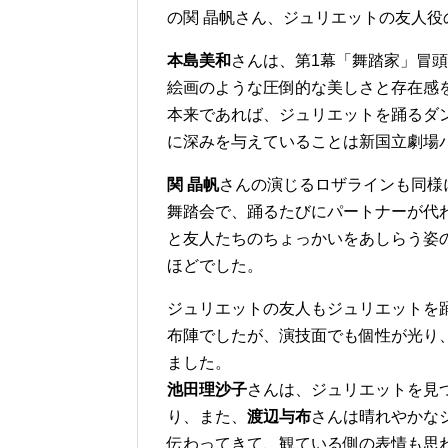
の関 晶帆さん、ジュリエットの友人
本島美和
さんは、第1幕「舞踏家」冒
絵画のような圧倒的な美しさと存在感
本来であれば、ジュリエットを踊るダ
に深みを与えていることは新国立劇場
関 晶帆
さんの演じるロザラインも同様
舞踏会で、踊るたびにパートナーが代
と友人たちのちょっかいをあしらう姿
ほどでした。
ジュリエットの友人もジュリエットを
布陣でしたが、演技面でも個性が光り
ました。
池田理沙子
さんは、ジュリエットを見
り、また、
渡辺与布
さんは晴れやかな
伝わってきて、観ている側の表情も思