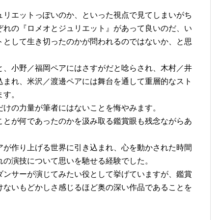
ュリエットっぽいのか、といった視点で見てしまいがち
ぞれの『ロメオとジュリエット』があって良いのだ、い
トとして生き切ったのかが問われるのではないか、と思
と、小野／福岡ペアにはさすがだと唸らされ、木村／井
込まれ、米沢／渡邊ペアには舞台を通して重層的なスト
ます。
だけの力量が筆者にはないことを悔やみます。
ことが何であったのかを汲み取る鑑賞眼も残念ながらあ
アが作り上げる世界に引き込まれ、心を動かされた時間
れの演技について思いを馳せる経験でした。
ダンサーが演じてみたい役として挙げていますが、鑑賞
けないもどかしさ感じるほど奥の深い作品であることを