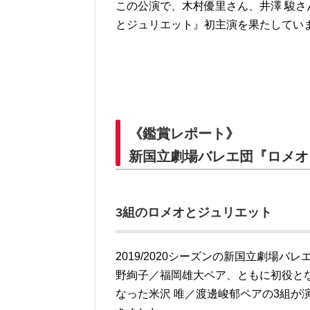
この公演で、木村優里さん、井澤 駿
とジュリエット』初主演を果たしてい
《鑑賞レポート》
新国立劇場バレエ団『ロメオと
3組のロメオとジュリエット
2019/2020シーズンの新国立劇場
野絢子／福岡雄大ペア、ともに初役と
なった米沢 唯／渡邊峻郁ペアの3組が