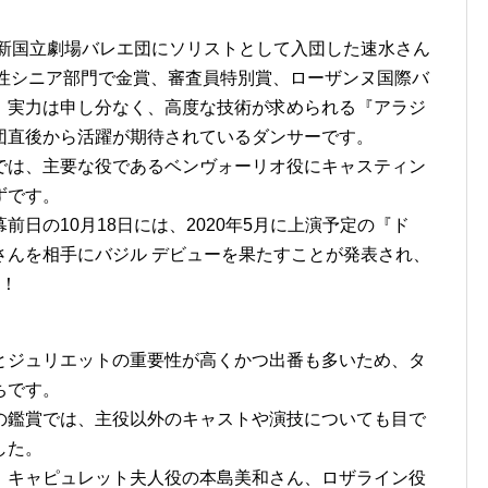
に新国立劇場バレエ団にソリストとして入団した速水さん
ix 2015 男性シニア部門で金賞、審査員特別賞、ローザンヌ国際バ
、実力は申し分なく、高度な技術が求められる『アラジ
団直後から活躍が期待されているダンサーです。
では、主要な役であるベンヴォーリオ役にキャスティン
ずです。
日の10月18日には、2020年5月に上演予定の『ド
さんを相手にバジル デビューを果たすことが発表され、
た！
とジュリエットの重要性が高くかつ出番も多いため、タ
ちです。
の鑑賞では、主役以外のキャストや演技についても目で
した。
、キャピュレット夫人役の本島美和さん、ロザライン役