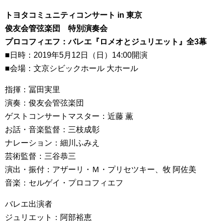
トヨタコミュニティコンサート in 東京
俊友会管弦楽団 特別演奏会
プロコフィエフ：バレエ『ロメオとジュリエット』全3幕
■日時：2019年5月12日（日）14:00開演
■会場：文京シビックホール 大ホール
指揮：冨田実里
演奏：俊友会管弦楽団
ゲストコンサートマスター：近藤 薫
お話・音楽監督：三枝成彰
ナレーション：細川ふみえ
芸術監督：三谷恭三
演出・振付：アザーリ・Ｍ・プリセツキー、牧 阿佐美
音楽：セルゲイ・プロコフィエフ
バレエ出演者
ジュリエット：阿部裕恵