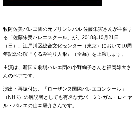
牧阿佐美バレヱ団の元プリンシパル 佐藤朱実さんが主催す
る「佐藤朱実バレエスクール」が、2018年10月21日
（日）、江戸川区総合文化センター（東京）において10周
年記念公演『くるみ割り人形』（全幕）を上演します。
主演は、新国立劇場バレエ団の小野絢子さんと福岡雄大さ
んのペアです。
演出・再振付は、「ローザンヌ国際バレエコンクール」
（NHK）の解説者としても有名な元バーミンガム・ロイヤ
ル・バレエの山本康介さんです。