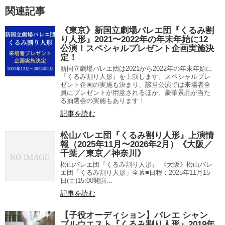
関連記事
《東京》新国立劇場バレエ団『くるみ割
り人形』2021〜2022年の年末年始に12
公演！スペシャルプレゼント企画実施決
定！
新国立劇場バレエ団は2021から2022年の年末年始に
『くるみ割り人形』を上演します。スペシャルプレ
ゼント企画の実施も決まり、該当公演では来場者全
員にプレゼントが用意されるほか、豪華景品が当た
る抽選会の実施もあります！
記事を読む
松山バレエ団『くるみ割り人形』上演情
報（2025年11月〜2026年2月）《大阪／
千葉／東京／神奈川》
松山バレエ団『くるみ割り人形』 《大阪》松山バレ
エ団「くるみ割り人形」全幕■日程：2025年11月15
日(土)15:00開演...
記事を読む
【子役オーディション】バレエ シャン
ブルウエスト『くるみ割り人形』2019年