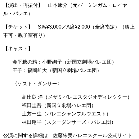
【演出・再振付】 山本康介（元バーミンガム・ロイヤ
ル・バレエ）
【チケット】 S席¥3,000／A席¥2,000（全席指定）（膝上
不可・親子室有り）
【キャスト】
金平糖の精：小野絢子（新国立劇場バレエ団）
王子：福岡雄大（新国立劇場バレエ団）
〈ゲスト・ダンサー〉
高比良 洋（メザミバレエスタジオディレクター）
福田圭吾（新国立劇場バレエ団）
土方一生（バレエシャンブルウエスト）
林田翔平（スターダンサーズ・バレエ団）
公演に関する詳細は、佐藤朱実バレエスクール公式サイト