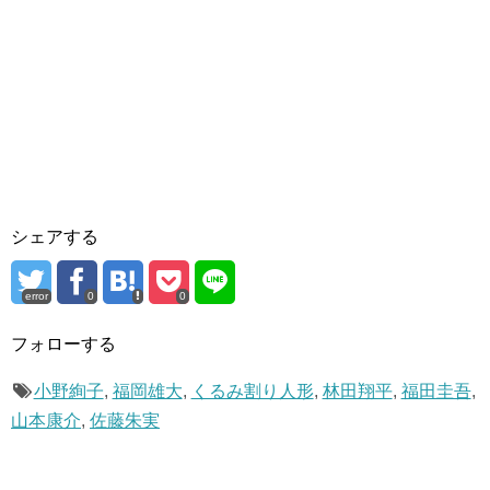
シェアする
error
0
0
フォローする
小野絢子
,
福岡雄大
,
くるみ割り人形
,
林田翔平
,
福田圭吾
,
山本康介
,
佐藤朱実