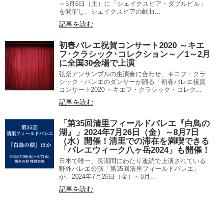
～5月6日（土）に「シェイクスピア・ダブルビル」
を開催し、シェイクスピアの戯曲...
記事を読む
初春バレエ祝賀コンサート2020 ～キエ
フ･クラシック･コレクション～／1～2月
に全国30会場で上演
弦楽アンサンブルの生演奏に合わせ、キエフ・クラ
シック・バレエのダンサーが踊る「初春バレエ祝賀
コンサート2020 ～キエフ・クラシック・コレク...
記事を読む
「第35回清里フィールドバレエ『白鳥の
湖』」2024年7月26日（金）～8月7日
（水）開催！清里での滞在を満喫できる
「バレエウィーク八ヶ岳2024」も開催！
⽇本で唯⼀、⻑期間にわたり連続で上演されている
野外バレエ公演「第35回清里フィールドバレエ」
が、2024年7月26日（金）～8月...
記事を読む