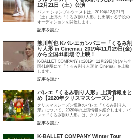
12月21日（土）公演
バレエ シャンブルウエストは、2019年12月21日
（土）上演の『くるみ割り人形』に出演する子役の
オーディションを開催します。
記事を読む
熊川哲也 Kバレエカンパニー「くるみ割
り人形 in Cinema」2019年11月29日(金)
から全国41劇場で上映！
K-BALLET COMPANY は2019年11月29日(金)から全
国41劇場にて「くるみ割り人形 in Cinema」を上映
します。
記事を読む
バレエ『くるみ割り人形』上演情報まと
め【2020年クリスマスシーズン】
クリスマスシーズン恒例のバレエ『くるみ割り人
形』について、2020年の上演情報を紹介します。バ
レエ『くるみ割り人形』は、クリスマス...
記事を読む
K-BALLET COMPANY Winter Tour