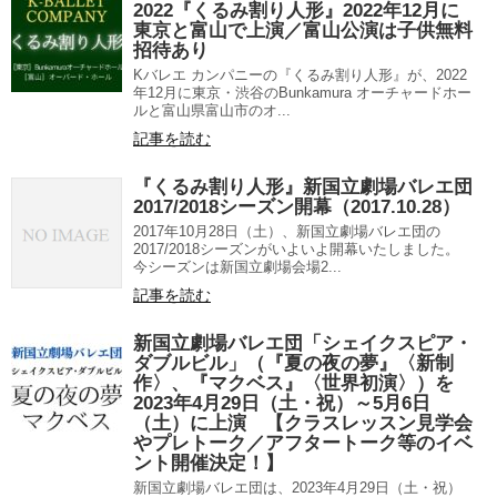
2022『くるみ割り人形』2022年12月に
東京と富山で上演／富山公演は子供無料
招待あり
Kバレエ カンパニーの『くるみ割り人形』が、2022
年12月に東京・渋谷のBunkamura オーチャードホー
ルと富山県富山市のオ...
記事を読む
『くるみ割り人形』新国立劇場バレエ団
2017/2018シーズン開幕（2017.10.28）
2017年10月28日（土）、新国立劇場バレエ団の
2017/2018シーズンがいよいよ開幕いたしました。
今シーズンは新国立劇場会場2...
記事を読む
新国立劇場バレエ団「シェイクスピア・
ダブルビル」（『夏の夜の夢』〈新制
作〉、『マクベス』〈世界初演〉）を
2023年4月29日（土・祝）～5月6日
（土）に上演 【クラスレッスン見学会
やプレトーク／アフタートーク等のイベ
ント開催決定！】
新国立劇場バレエ団は、2023年4月29日（土・祝）