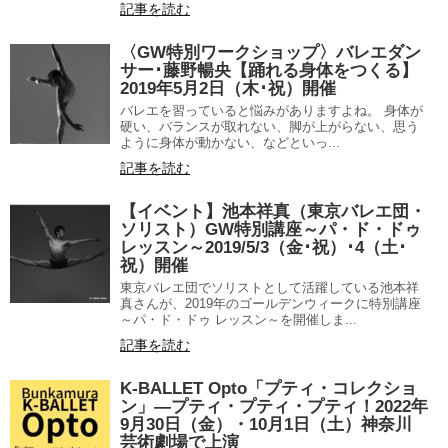
記事を読む
〈GW特別ワークショップ〉バレエダン
サー･藤野暢央【踊れる身体をつくる】
2019年5月2日（木･祝）開催
バレエを習っていると悩みがありますよね。 身体が
硬い、バランスが取れない、脚が上がらない、思う
ように身体が動かない、などといっ...
記事を読む
【イベント】池本祥真（東京バレエ団・
ソリスト）GW特別講座～パ・ド・ドゥ
レッスン～2019/5/3（金･祝）･4（土･
祝）開催
東京バレエ団でソリストとして活躍している池本祥
真さんが、2019年のゴールデンウィークに特別講座
～パ・ド・ドゥ レッスン～を開催しま...
記事を読む
K-BALLET Opto「プティ・コレクショ
ン」―プティ・プティ・プティ！2022年
9月30日（金）・10月1日（土）神奈川
芸術劇場で上演