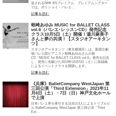
送されるNHK BSプレミアム プレミアムシアター
では、ボリショイ・バレエ...
記事を読む
蛭崎あゆみ MUSIC for BALLET CLASS
vol.6（バレエ･レッスンCD）発売記念
クラス10月5日（土）開催！湯川麻美子
さんと夢の共演！【スタジオアーキタン
ツ】
スタジオアーキタンツ（東京都港区）は、新国立劇
場バレエ団ピアニスト蛭崎あゆみさんの新
CD『MUSIC for BALLET CLASS vol.6』発売を記念
し、発売に先駆けた2019年10月5日（土）に収録曲
によるイベントクラスを開講します。
記事を読む
《兵庫》BalletCompany WestJapan 第
三回公演「Third Extension」2021年11
月6日（土）・7日（日）神戸文化ホール
で上演
日本バレエ界を牽引する注目の3人によるトリプルビ
ル BalletCompany WestJapan 第三回公演「Third
Ext...