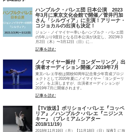
ハンブルク・バレエ団 日本公演 2023
年3月に東京文化会館で開催／菅井円加
さん「シルヴィア」に主演！アリーナ・
コジョカルの出演も決定！
ジョン・ノイマイヤー率いるハンブルク・バレエ団
の5年ぶり9度目となる日本公演が決定し、2023年3
月2日（木）〜3月12日（日）に...
記事を読む
ノイマイヤー振付「ヨンダーリング」出
演者オーディション開催／2019年7月
東京バレエ学校は開校60周年記念青少年育成プロジ
ェクトとして2020年夏にノイマイヤー「ヨンダーリ
ング」を上演しますが、出演者オーディションが
2019年7月に開催されます。
記事を読む
【TV放送】ボリショイ･バレエ『コッペ
リア』／ハンブルク･バレエ『ニジンス
キー』（プレミアムシアター
2018/11/19）
2018年11月19日（月）【11月18日（日）深夜】に放