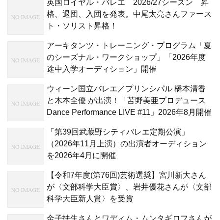
英国ロイヤル・バレエ 2026/27シーズン 昇
格、退団、入団を発表。中尾太亮さんファース
ト・ソリスト昇格！
アーキタンツ・トレーニング・プログラム「夏
のシーズナル・ワークショップ」「2026年度
途中入学オーディション」開催
ウィーン国立バレエ／プリンシパル 橋本清香
と木本全優 が出演！「苫野美亜プロデュース
Dance Performance LIVE #11」2026年8月開催
「第39回武蔵野シティバレエ定期公演」
（2026年11月上演）の出演者オーディション
を2026年4月に開催
【令和7年度(第76回)芸術選奨】宮川新大さん
が〈文部科学大臣賞〉、岩井優花さんが〈文部
科学大臣新人賞〉を受賞
金子扶生さんとワディム・ムンタギロフさんが