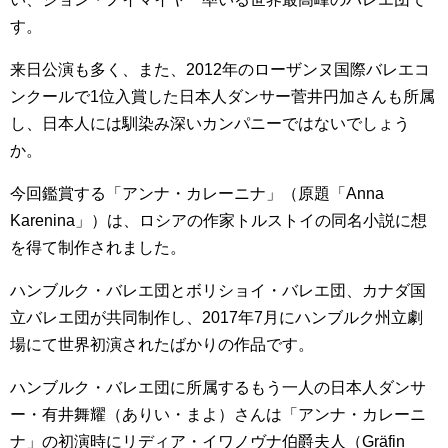
す。
来日公演も多く、また、2012年のローザンヌ国際バレエコ
ンクールで1位入賞した日本人ダンサー菅井円加さんも所属
し、日本人には馴染み深いカンパニーではないでしょう
か。
今回鑑賞する「アンナ・カレーニナ」（原題「Anna
Karenina」）は、ロシアの作家トルストイの同名小説に想
を得て制作されました。
ハンブルク・バレエ団とボリショイ・バレエ団、カナダ国
立バレエ団が共同制作し、2017年7月にハンブルク州立劇
場にて世界初演されたばかりの作品です。
ハンブルク・バレエ団に所属するもう一人の日本人ダンサ
ー・有井舞耀（ありい・まよ）さんは「アンナ・カレーニ
ナ」の初演時にリディア・イワノヴナ伯爵夫人（Gräfin