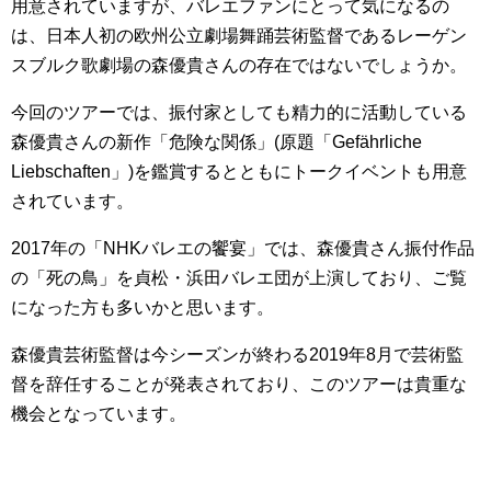
用意されていますが、バレエファンにとって気になるの
は、日本人初の欧州公立劇場舞踊芸術監督であるレーゲン
スブルク歌劇場の森優貴さんの存在ではないでしょうか。
今回のツアーでは、振付家としても精力的に活動している
森優貴さんの新作「危険な関係」(原題「Gefährliche
Liebschaften」)を鑑賞するとともにトークイベントも用意
されています。
2017年の「NHKバレエの饗宴」では、森優貴さん振付作品
の「死の鳥」を貞松・浜田バレエ団が上演しており、ご覧
になった方も多いかと思います。
森優貴芸術監督は今シーズンが終わる2019年8月で芸術監
督を辞任することが発表されており、このツアーは貴重な
機会となっています。